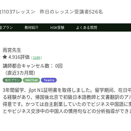
数
レッスン
昨日のレッスン受講者
名
11037
526
金プラン
教材紹介
HSK受験
よくある質問
雨宮先生
4.916評価
(
2189
)
講師都合キャンセル数：
0回
（直近3カ月間）
毎日プラン
WeChat
Teams
3年間留学、jlpt N1証明書を取得しました。留学期间、
る経験があり、帰国後北京で初級日本語教師と文書翻訳のア
得意です。かつては自主創業していたのでビジネス中国語に
とやビジネス交渉中の中国人の慣用句などの分析指導ができ