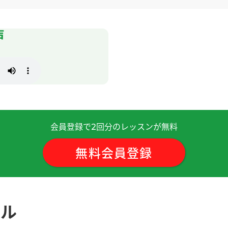
声
 )
会員登録で
回分のレッスンが無料
2
谢谢您的课!
無料会員登録
ール