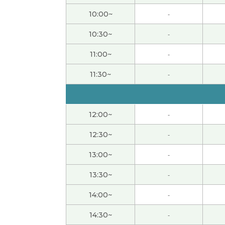
谢谢您的课。また、よろしくお願いします。
(
10:00~
-
10:30~
-
流暢な日本語でとてもわかりやすかったです
11:00~
-
いつも多くの表現をありがとうございます。
(
11:30~
-
下次也请多关照。
( 50代 男性 )
12:00~
-
また、よろしくお願いします。
( 50代 男性 )
12:30~
-
また、よろしくお願いします。
( 50代 男性 )
13:00~
-
谢谢！
( 40代 女性 )
13:30~
-
14:00~
-
谢谢！
( 40代 女性 )
14:30~
-