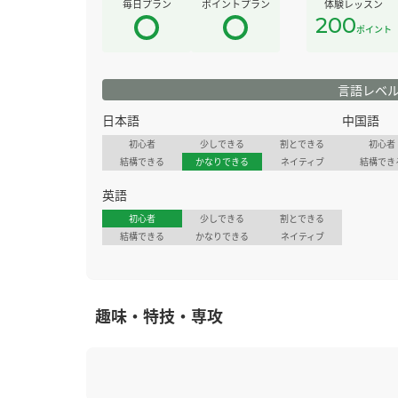
毎日プラン
ポイントプラン
体験レッスン
200
ポイント
言語レベ
日本語
中国語
初心者
少しできる
割とできる
初心者
結構できる
かなりできる
ネイティブ
結構でき
英語
初心者
少しできる
割とできる
結構できる
かなりできる
ネイティブ
趣味・特技・専攻