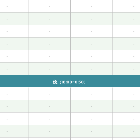
么。很高兴这次听老师的直率的感想。下次再见！
( 女性 )
-
-
-
-
 )
-
-
-
-
-
-
-
-
-
-
-
-
-
-
-
-
-
-
-
-
夜
（18:00~0:30）
0代 男性 )
-
-
-
-
-
-
-
-
-
-
-
-
-
-
-
-
くお願いします。
( 50代 男性 )