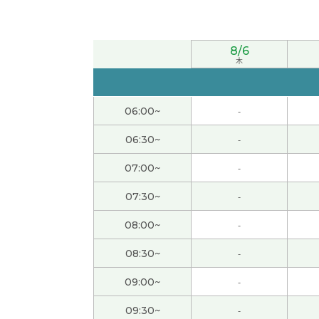
いつも細かい修正ありがとうございます。
( 5
8/6
次回もよろしくお願いします。
( 50代 男性 )
木
いつもありがとうございます。また、よろし
06:00~
-
下次也请多关照。
( 50代 男性 )
06:30~
-
07:00~
-
また、よろしくお願いします。
( 50代 男性 )
07:30~
-
次回もよろしくお願いします。
( 50代 男性 )
08:00~
-
また、よろしくお願いします。
( 50代 男性 )
08:30~
-
09:00~
-
日常で使う言葉など、教科書に載ってないこ
09:30~
-