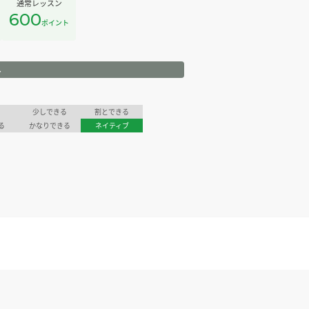
通常レッスン
600
ポイント
ル
少しできる
割とできる
る
かなりできる
ネイティブ