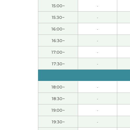
谢谢老师，我一直想知道我的汉语的弱点是什
15:00~
-
いつも解説ありがとうございます。
( 50代 男性
15:30~
-
16:00~
-
また、よろしくお願いします。
( 50代 男性 )
16:30~
-
また、よろしくお願い致します。
( 50代 男性 )
17:00~
-
いつもありがとうございます。
( 50代 男性 )
17:30~
-
いつも詳しい説明ありがとうございます。
( 5
18:00~
-
また、よろしくお願いします。
( 50代 男性 )
18:30~
-
谢谢您。下次也请多关心。
( 50代 男性 )
19:00~
-
19:30~
-
いつもありがとうございます。また、よろし