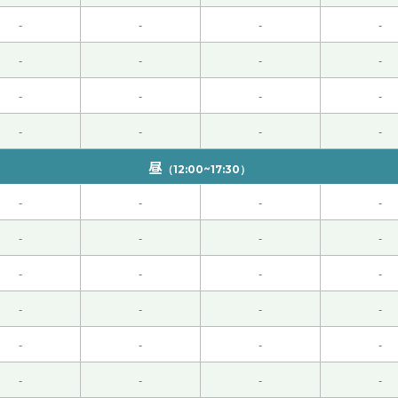
 50代 男性 )
-
-
-
-
-
-
-
-
！有難うございました。またお願い致します！
( 女性 )
-
-
-
-
 50代 男性 )
-
-
-
-
昼
（12:00~17:30）
-
-
-
-
-
-
-
-
-
-
-
-
-
-
-
-
-
-
-
-
-
-
-
-