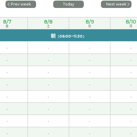
Prev week
Today
Next week
0代 男性 )
8/7
8/8
8/9
8/10
金
土
日
月
朝
（06:00~11:30）
くお願いします。
( 50代 男性 )
-
-
-
-
-
-
-
-
-
-
-
-
-
-
-
-
-
-
-
-
-
-
-
-
-
-
-
-
とも教えてもらいました。楽しかったです！
-
-
-
-