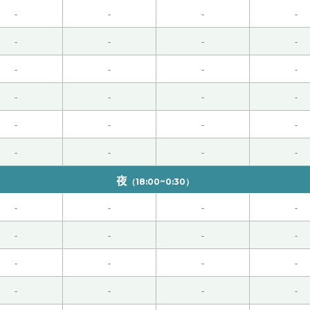
么。很高兴这次听老师的直率的感想。下次再见！
( 女性 )
-
-
-
-
 )
-
-
-
-
-
-
-
-
-
-
-
-
-
-
-
-
-
-
-
-
夜
（18:00~0:30）
0代 男性 )
-
-
-
-
-
-
-
-
-
-
-
-
-
-
-
-
くお願いします。
( 50代 男性 )