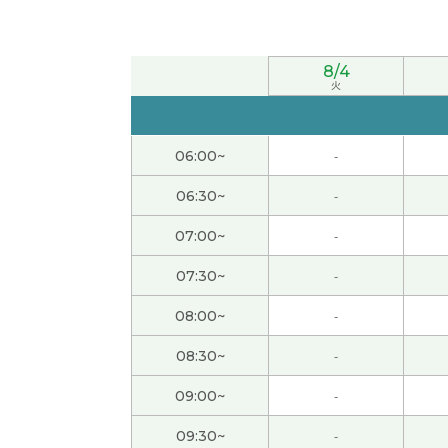
いつも細かい修正ありがとうございます。
( 5
8/4
次回もよろしくお願いします。
( 50代 男性 )
火
いつもありがとうございます。また、よろし
06:00~
-
下次也请多关照。
( 50代 男性 )
06:30~
-
07:00~
-
また、よろしくお願いします。
( 50代 男性 )
07:30~
-
次回もよろしくお願いします。
( 50代 男性 )
08:00~
-
また、よろしくお願いします。
( 50代 男性 )
08:30~
-
09:00~
-
日常で使う言葉など、教科書に載ってないこ
09:30~
-