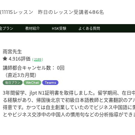
数
レッスン
昨日のレッスン受講者
名
11115
486
金プラン
教材紹介
HSK受験
よくある質問
雨宮先生
4.916評価
(
2189
)
講師都合キャンセル数：
0回
（直近3カ月間）
毎日プラン
WeChat
Teams
3年間留学、jlpt N1証明書を取得しました。留学期间、
る経験があり、帰国後北京で初級日本語教師と文書翻訳のア
得意です。かつては自主創業していたのでビジネス中国語に
とやビジネス交渉中の中国人の慣用句などの分析指導ができ