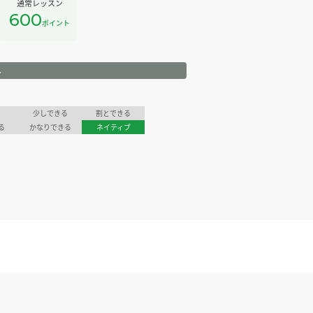
通常レッスン
600
ポイント
ル
少しできる
割とできる
る
かなりできる
ネイティブ