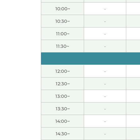
谢谢您的课。また、よろしくお願いします。
(
10:00~
-
10:30~
-
流暢な日本語でとてもわかりやすかったです
11:00~
-
いつも多くの表現をありがとうございます。
(
11:30~
-
下次也请多关照。
( 50代 男性 )
12:00~
-
また、よろしくお願いします。
( 50代 男性 )
12:30~
-
また、よろしくお願いします。
( 50代 男性 )
13:00~
-
谢谢！
( 40代 女性 )
13:30~
-
14:00~
-
谢谢！
( 40代 女性 )
14:30~
-