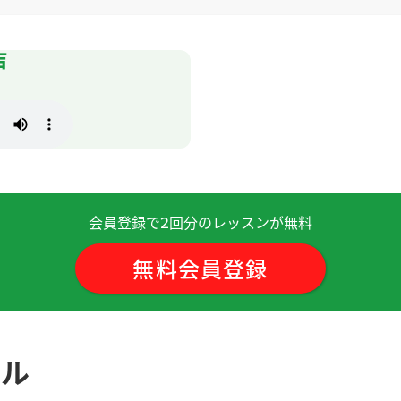
声
 )
会員登録で
回分のレッスンが無料
2
谢谢您的课!
無料会員登録
ール