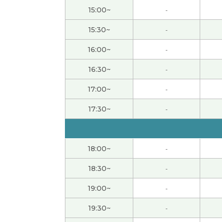
谢谢老师，我一直想知道我的汉语的弱点是什
15:00~
-
いつも解説ありがとうございます。
( 50代 男性
15:30~
-
16:00~
-
また、よろしくお願いします。
( 50代 男性 )
16:30~
-
また、よろしくお願い致します。
( 50代 男性 )
17:00~
-
いつもありがとうございます。
( 50代 男性 )
17:30~
-
いつも詳しい説明ありがとうございます。
( 5
18:00~
-
また、よろしくお願いします。
( 50代 男性 )
18:30~
-
谢谢您。下次也请多关心。
( 50代 男性 )
19:00~
-
19:30~
-
いつもありがとうございます。また、よろし