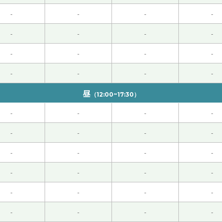
 50代 男性 )
-
-
-
-
-
-
-
-
！有難うございました。またお願い致します！
( 女性 )
-
-
-
-
 50代 男性 )
-
-
-
-
昼
（12:00~17:30）
-
-
-
-
-
-
-
-
-
-
-
-
-
-
-
-
-
-
-
-
-
-
-
-