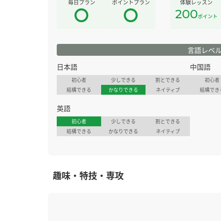
毎日プラン
ポイントプラン
体験レッスン
200
ポイント
言語レベ
日本語
中国語
初心者
少しできる
割とできる
初心者
結構できる
かなりできる
ネイティブ
結構でき
英語
初心者
少しできる
割とできる
結構できる
かなりできる
ネイティブ
趣味・特技・専攻