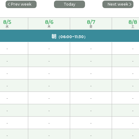
Prev week
Today
Next week
0代 男性 )
8/5
8/6
8/7
8/8
水
木
金
土
朝
（06:00~11:30）
くお願いします。
( 50代 男性 )
-
-
-
-
-
-
-
-
-
-
-
-
-
-
-
-
-
-
-
-
-
-
-
-
-
-
-
-
とも教えてもらいました。楽しかったです！
-
-
-
-