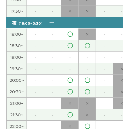
17:30~
-
-
×
×
-
-
謝謝老師！
( 20代 男性 )
夜
（18:00~0:30）
謝謝老師！
( 20代 男性 )
〇
18:00~
-
-
×
-
-
〇
〇
謝謝老師！
( 20代 男性 )
18:30~
-
-
-
-
19:00~
-
-
-
-
-
-
謝謝老師！いつもあたたかく接してくれる先生で
す。
( 20代 男性 )
19:30~
-
-
-
-
-
×
〇
〇
20:00~
-
-
-
×
謝謝老師！
( 20代 男性 )
〇
〇
20:30~
-
-
-
×
謝謝老師‼
( 20代 男性 )
21:00~
-
-
×
×
-
×
〇
多亏老师的教导，我终于及格了中检2级。在老师的
21:30~
-
-
×
-
-
指导下我加强了听力和笔试部分，我非常感谢老师
〇
22:00~
-
-
×
-
-