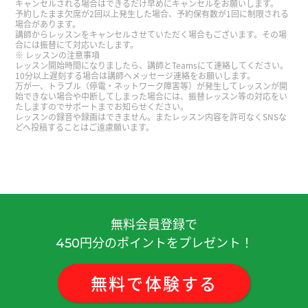
キャンセルされる場合はできるだけ早めにキャンセルをお願いします。
予約したまま欠席が2回以上発生した場合、予約保有数が1回に制限される
谢谢你。我喜欢欣赏到盛开的樱花。找到新的樱花
場合があります。
講師からレッスンをキャンセルさせていただく場合もございます。その場
步道也很开心。下次见！
( 50代 男性 )
合には振替にて対応いたします。
レッスンの注意事項
レッスン開始時間になりましたら、講師とTeamsにて連絡してください。
謝謝老師！
( 20代 男性 )
10分以上遅刻する場合は講師へメッセージ連絡をお願いします。
万が一、トラブル（停電・ネットワーク障害等）が発生してレッスンが開
始できない場合や中断してしまった場合には、振替レッスン等の対応をい
たしますのでサポートまでお知らせください。
謝謝老師！不好意思今天的課。
( 20代 男性 )
レッスンの録音や録画はできません。またレッスン内容を許可なくSNSな
どへ投稿することはご遠慮願います。
謝謝老師！
( 20代 男性 )
謝謝老師！
( 20代 男性 )
無料会員登録で
ありがとうございました まじめにがんばりますw
またお願いしまっす
( 50代 男性 )
円分のポイントをプレゼント！
450
謝謝老師！
( 20代 男性 )
無料
で
体験
する