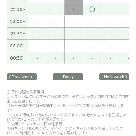
的教导。
( 男性 )
〇
22:30~
-
-
×
-
-
謝謝老師‼
( 20代 男性 )
23:00~
-
-
-
-
-
-
謝謝老師‼
( 20代 男性 )
23:30~
-
-
-
-
-
-
00:00~
-
-
-
-
-
-
謝謝老師！
( 20代 男性 )
00:30~
-
-
-
-
-
-
謝謝老師！
( 20代 男性 )
Prev week
Today
Next week
ありがとうございました いつも親切で感謝です
(
50代 男性 )
予約の際の注意事項
レッスン受講には必ず予約が必要です。予約はレッスン開始時間の3時間前
までにお願いします。
謝謝老師！
( 20代 男性 )
（当日予約の場合は予約後Teams/Wechatでも講師と連絡をお願いしま
す）
1コマのご予約は25分のレッスンとなります。50分のレッスンを受講した
い場合は2コマのご予約が必要です。
非常感谢您！アドバイスいただきありがとうござ
欠席／キャンセルの際の注意事
予約キャンセルの場合は、マイページからキャンセルを申請してくださ
いました！
( 50代 男性 )
い。（3時間前までにキャンセルをお願いします）