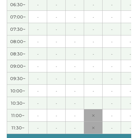
不能～、看不到、看不了 のニュアンスの違いを教
06:30~
-
-
-
-
-
-
えていただきました。今までもやもやしていた文法
ですが霧が晴れました！ところで中国語でこの様
07:00~
-
-
-
-
-
-
な質問をするのは難しいですね。チャレンジしま
07:30~
-
-
-
-
-
-
したが上手く質問できませんでした。太谢谢你！下
次见！
( 50代 男性 )
08:00~
-
-
-
-
-
-
08:30~
-
-
-
-
-
-
上节课那天特别闷热，不过昨天来了个台风🌀，下
了很大的雨，气温也一下子就降下了，最高气温只
09:00~
-
-
-
-
-
-
有20度。我还淋成了落汤鸡(⁠T⁠ T⁠) 下次见〜〜
09:30~
-
-
-
-
-
-
謝謝老師!!
( 20代 男性 )
10:00~
-
-
-
-
-
-
発音解説ありがとうございました。ラスボスの鼻
10:30~
-
-
-
-
-
-
母音をクリアしたいと思います。下次见！
( 50代
11:00~
-
-
-
×
-
-
男性 )
11:30~
-
-
-
×
-
-
謝謝老師！
( 20代 男性 )