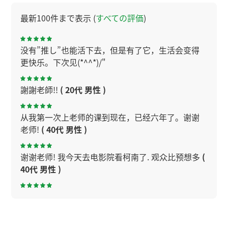
最新100件まで表示 (
すべての評価
)
没有”推し”也能活下去，但是有了它，生活会变得
更快乐。下次见(*^^*)/"
謝謝老師!!
( 20代 男性 )
从我第一次上老师的课到现在，已经六年了。谢谢
老师!
( 40代 男性 )
谢谢老师! 我今天去电影院看柯南了. 观众比预想多
(
40代 男性 )
难为情的用法，明白了。谢谢。
( 50代 女性 )
謝謝老師！
( 20代 男性 )