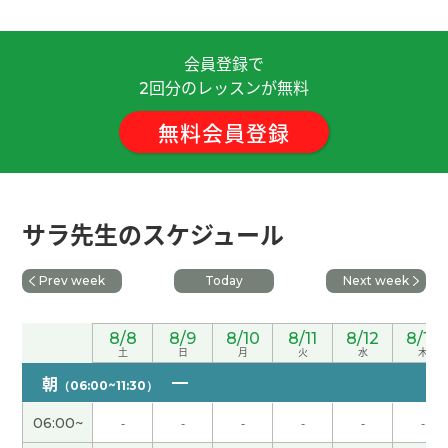
すごく久しぶりの学習でしたが分かりやすく丁寧
会員登録で
に教えていただけました。ありがとうございます。
回分のレッスンが無料
2
( 50代 女性 )
無料会員登録
老师总是会温柔地纠正我说错的声调 ,即使意思明白
了，也会教我更地道、更自然的说法，非常感谢
您。 每次上课聊得都很开心，觉得时间过得特别
快，不知不觉就到了下课的时间。最近我能上课的
サラ先生のスケジュール
时间和您开课的时间很容易对上，这让我很开心。
下次见〜
Prev week
Today
Next week
謝謝老師!!
( 20代 男性 )
8/8
8/9
8/10
8/11
8/12
8/13
土
日
月
火
水
木
变异蜘蛛的电影…，我绝对不想看它（ ^ ^ ; 下次
朝
（06:00~11:30）
见！！
06:00~
-
-
-
-
-
-