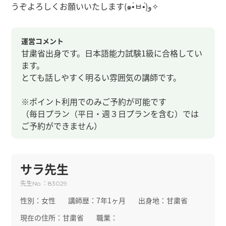
うぞよろしくお願いいたします(๑•̀ㅂ•́)و✧
運営コメント
甘粛省出身です。日本語能力試験1級に合格してい
ます。
とても話しやすく明るい雰囲気の講師です。
※ポイント利用でのみご予約が可能です
（毎日プラン（平日・週３日プランを含む）では
ご予約ができません）
サラ先生
先生
：
No.
83029
性別：
女性
講師歴：
7年1ヶ月
出身地：
甘粛省
現在の住所：
甘粛省
職業：