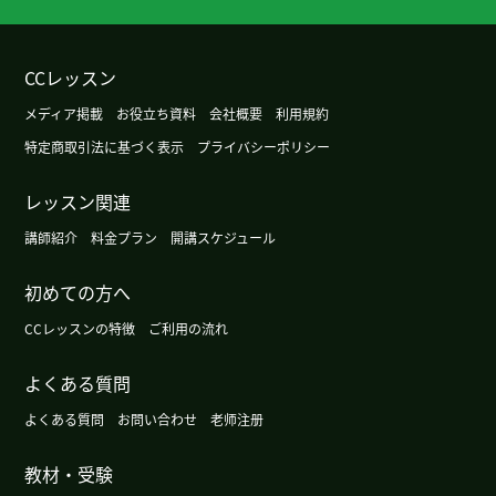
謝謝老師！
( 20代 男性 )
謝謝老師！
( 20代 男性 )
CCレッスン
メディア掲載
お役立ち資料
会社概要
利用規約
謝謝老師！
( 20代 男性 )
特定商取引法に基づく表示
プライバシーポリシー
谢谢帮我查句子，还给我介绍用冷敷止痛的方法。
レッスン関連
等到我们的时间对上了再见哦！
講師紹介
料金プラン
開講スケジュール
谢谢老师表扬我！ 我也很开心认识你。虽然我们初
初めての方へ
次见面，但上课时我竟然很轻松得说出来我想说的
事。下次也很期待！
( 30代 女性 )
CCレッスンの特徴
ご利用の流れ
よくある質問
谢谢您的课，很高兴认识您！老师解释很清楚，我
上得很开心，有机会我想去甘肃省旅游。期待下次
よくある質問
お問い合わせ
老师注册
见
教材・受験