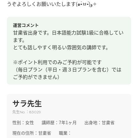
うぞよろしくお願いいたします(๑•̀ㅂ•́)و✧
運営コメント
甘粛省出身です。日本語能力試験1級に合格してい
ます。
とても話しやすく明るい雰囲気の講師です。
※ポイント利用でのみご予約が可能です
（毎日プラン（平日・週３日プランを含む）では
ご予約ができません）
サラ先生
先生
：
No.
83029
性別：
女性
講師歴：
7年1ヶ月
出身地：
甘粛省
現在の住所：
甘粛省
職業：