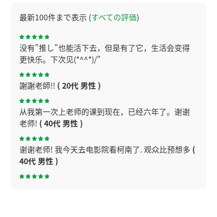
最新100件まで表示 (
すべての評価
)
没有”推し”也能活下去，但是有了它，生活会变得
更快乐。下次见(*^^*)/"
謝謝老師!!
( 20代 男性 )
从我第一次上老师的课到现在，已经六年了。谢谢
老师!
( 40代 男性 )
谢谢老师! 我今天去电影院看柯南了. 观众比预想多
(
40代 男性 )
难为情的用法，明白了。谢谢。
( 50代 女性 )
謝謝老師！
( 20代 男性 )