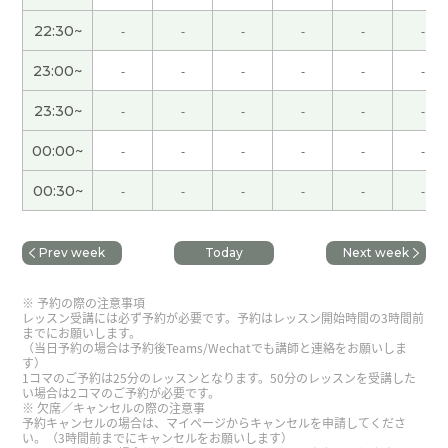
的教导。
( 男性 )
22:30~
-
-
-
-
-
-
謝謝老師‼
( 20代 男性 )
23:00~
-
-
-
-
-
-
謝謝老師‼
( 20代 男性 )
23:30~
-
-
-
-
-
-
00:00~
-
-
-
-
-
-
謝謝老師！
( 20代 男性 )
00:30~
-
-
-
-
-
-
謝謝老師！
( 20代 男性 )
Prev week
Today
Next week
ありがとうございました いつも親切で感謝です
(
50代 男性 )
予約の際の注意事項
レッスン受講には必ず予約が必要です。予約はレッスン開始時間の3時間前
までにお願いします。
謝謝老師！
( 20代 男性 )
（当日予約の場合は予約後Teams/Wechatでも講師と連絡をお願いしま
す）
1コマのご予約は25分のレッスンとなります。50分のレッスンを受講した
い場合は2コマのご予約が必要です。
非常感谢您！アドバイスいただきありがとうござ
欠席／キャンセルの際の注意事
予約キャンセルの場合は、マイページからキャンセルを申請してくださ
いました！
( 50代 男性 )
い。（3時間前までにキャンセルをお願いします）