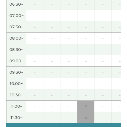
不能～、看不到、看不了 のニュアンスの違いを教
06:30~
-
-
-
-
-
-
えていただきました。今までもやもやしていた文法
ですが霧が晴れました！ところで中国語でこの様
07:00~
-
-
-
-
-
-
な質問をするのは難しいですね。チャレンジしま
07:30~
-
-
-
-
-
-
したが上手く質問できませんでした。太谢谢你！下
次见！
( 50代 男性 )
08:00~
-
-
-
-
-
-
08:30~
-
-
-
-
-
-
上节课那天特别闷热，不过昨天来了个台风🌀，下
了很大的雨，气温也一下子就降下了，最高气温只
09:00~
-
-
-
-
-
-
有20度。我还淋成了落汤鸡(⁠T⁠ T⁠) 下次见〜〜
09:30~
-
-
-
-
-
-
謝謝老師!!
( 20代 男性 )
10:00~
-
-
-
-
-
-
発音解説ありがとうございました。ラスボスの鼻
10:30~
-
-
-
-
-
-
母音をクリアしたいと思います。下次见！
( 50代
11:00~
-
-
-
×
-
-
男性 )
11:30~
-
-
-
×
-
-
謝謝老師！
( 20代 男性 )