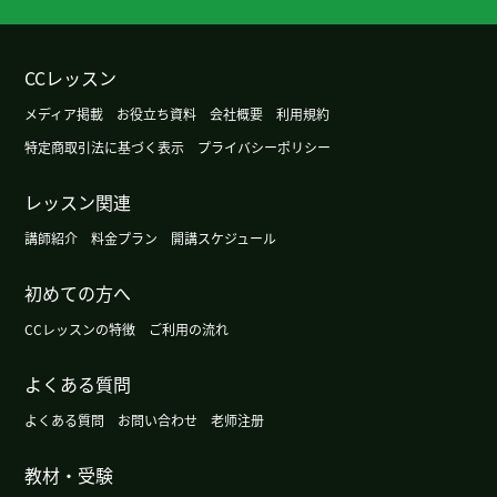
謝謝老師！
( 20代 男性 )
謝謝老師！
( 20代 男性 )
CCレッスン
メディア掲載
お役立ち資料
会社概要
利用規約
謝謝老師！
( 20代 男性 )
特定商取引法に基づく表示
プライバシーポリシー
谢谢帮我查句子，还给我介绍用冷敷止痛的方法。
レッスン関連
等到我们的时间对上了再见哦！
講師紹介
料金プラン
開講スケジュール
谢谢老师表扬我！ 我也很开心认识你。虽然我们初
初めての方へ
次见面，但上课时我竟然很轻松得说出来我想说的
事。下次也很期待！
( 30代 女性 )
CCレッスンの特徴
ご利用の流れ
よくある質問
谢谢您的课，很高兴认识您！老师解释很清楚，我
上得很开心，有机会我想去甘肃省旅游。期待下次
よくある質問
お問い合わせ
老师注册
见
教材・受験