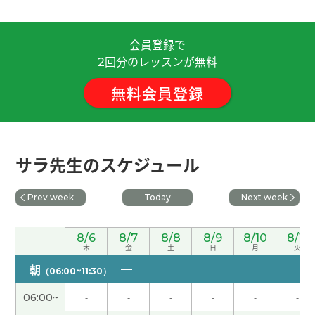
すごく久しぶりの学習でしたが分かりやすく丁寧
会員登録で
に教えていただけました。ありがとうございます。
回分のレッスンが無料
2
( 50代 女性 )
無料会員登録
老师总是会温柔地纠正我说错的声调 ,即使意思明白
了，也会教我更地道、更自然的说法，非常感谢
您。 每次上课聊得都很开心，觉得时间过得特别
快，不知不觉就到了下课的时间。最近我能上课的
サラ先生のスケジュール
时间和您开课的时间很容易对上，这让我很开心。
下次见〜
Prev week
Today
Next week
謝謝老師!!
( 20代 男性 )
8/6
8/7
8/8
8/9
8/10
8/11
木
金
土
日
月
火
变异蜘蛛的电影…，我绝对不想看它（ ^ ^ ; 下次
朝
（06:00~11:30）
见！！
06:00~
-
-
-
-
-
-