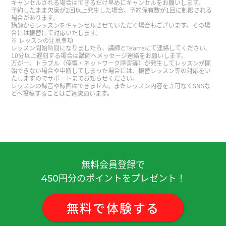
キャンセルされる場合はできるだけ早めにキャンセルをお願いします。
予約したまま欠席が2回以上発生した場合、予約保有数が1回に制限される
谢谢你。我喜欢欣赏到盛开的樱花。找到新的樱花
場合があります。
講師からレッスンをキャンセルさせていただく場合もございます。その場
步道也很开心。下次见！
( 50代 男性 )
合には振替にて対応いたします。
レッスンの注意事項
レッスン開始時間になりましたら、講師とTeamsにて連絡してください。
謝謝老師！
( 20代 男性 )
10分以上遅刻する場合は講師へメッセージ連絡をお願いします。
万が一、トラブル（停電・ネットワーク障害等）が発生してレッスンが開
始できない場合や中断してしまった場合には、振替レッスン等の対応をい
たしますのでサポートまでお知らせください。
謝謝老師！不好意思今天的課。
( 20代 男性 )
レッスンの録音や録画はできません。またレッスン内容を許可なくSNSな
どへ投稿することはご遠慮願います。
謝謝老師！
( 20代 男性 )
謝謝老師！
( 20代 男性 )
無料会員登録で
ありがとうございました まじめにがんばりますw
またお願いしまっす
( 50代 男性 )
円分のポイントをプレゼント！
450
謝謝老師！
( 20代 男性 )
無料
で
体験
する