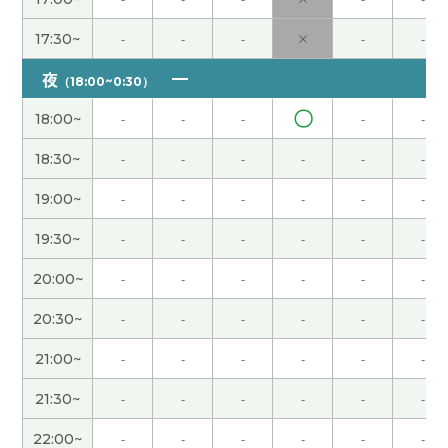
17:30~
-
-
-
×
-
-
謝謝老師！
( 20代 男性 )
夜
（18:00~0:30）
謝謝老師！
( 20代 男性 )
〇
18:00~
-
-
-
-
-
謝謝老師！
( 20代 男性 )
18:30~
-
-
-
-
-
-
19:00~
-
-
-
-
-
-
謝謝老師！いつもあたたかく接してくれる先生で
す。
( 20代 男性 )
19:30~
-
-
-
-
-
-
20:00~
-
-
-
-
-
-
謝謝老師！
( 20代 男性 )
20:30~
-
-
-
-
-
-
謝謝老師‼
( 20代 男性 )
21:00~
-
-
-
-
-
-
多亏老师的教导，我终于及格了中检2级。在老师的
21:30~
-
-
-
-
-
-
指导下我加强了听力和笔试部分，我非常感谢老师
22:00~
-
-
-
-
-
-