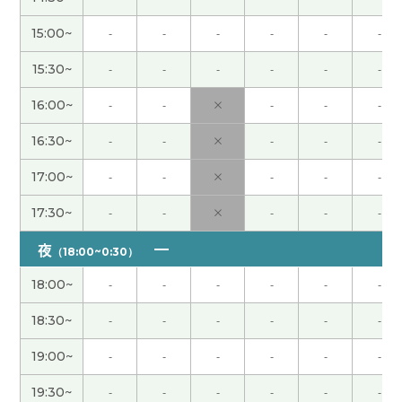
人生的缘分非常不可思议的～。现在年龄大了之后
15:00~
-
-
-
-
-
-
还有机会跟中国人交流，肯定有缘分😊😊
( 女性 )
15:30~
-
-
-
-
-
-
跟你聊天真的挺开心，很高兴见到老师！！
( 女性 )
16:00~
-
-
×
-
-
-
16:30~
-
-
×
-
-
-
老师，每次都是笑着出现，也一直笑着上课。每次
的25分钟偶读感觉一下子就过了(笑)！
17:00~
-
-
×
-
-
-
这节课非常开心。以后有机会我们再聊聊那些在时
17:30~
-
-
×
-
-
-
尚街区里、像模特一样时髦又有气质的人。谢谢
夜
（18:00~0:30）
您。
( 女性 )
18:00~
-
-
-
-
-
-
感谢您给我举例子解释不一样的A I app，非常有意
18:30~
-
-
-
-
-
-
思啊！我会继续看看怎么用这些工具，这样提高我
的生活质量呢。下次见！
( 女性 )
19:00~
-
-
-
-
-
-
19:30~
-
-
-
-
-
-
谢谢老师给我上课。我也很高兴认识您！下次