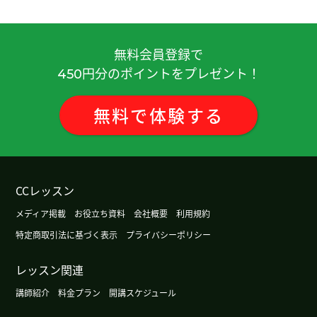
下次见。
( 80代 男性 )
Sally 老师，您说的对啊！其实，我们谈的就适合我
無料会員登録で
现在的情况。但是，首先我们要照顾好自己，才可
円分のポイントをプレゼント！
450
以帮助人。谢谢您的分享，下次见！
( 女性 )
無料
で
体験
する
非常感谢您认真教我发音。通过这次课程，我觉得
除了学习课文以外，也想试试练习会话。 我也期待
下次见♪
谢谢您的课。下次见！
( 60代 女性 )
CCレッスン
メディア掲載
お役立ち資料
会社概要
利用規約
期待着上老师的课。下次见吧。
( 男性 )
特定商取引法に基づく表示
プライバシーポリシー
谢谢老师，一路平安！
( 20代 女性 )
レッスン関連
講師紹介
料金プラン
開講スケジュール
我也很高兴跟您上课。请您保重身体呢 。
( 女性 )