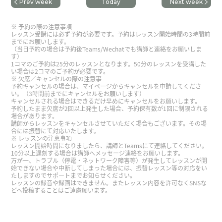
Prev week
Today
Next week
和你又聊天。下次见。
( 80代 男性 )
予約の際の注意事項
我本来打算用教材上课，不过今天对话练习比想的
レッスン受講には必ず予約が必要です。予約はレッスン開始時間の3時間前
までにお願いします。
要多，而且很开心，所以希望下次还能再请您指
（当日予約の場合は予約後Teams/Wechatでも講師と連絡をお願いしま
す）
导。
1コマのご予約は25分のレッスンとなります。50分のレッスンを受講した
い場合は2コマのご予約が必要です。
欠席／キャンセルの際の注意事
谢谢。下次见吧。
( 男性 )
予約キャンセルの場合は、マイページからキャンセルを申請してくださ
い。（3時間前までにキャンセルをお願いします）
キャンセルされる場合はできるだけ早めにキャンセルをお願いします。
予約したまま欠席が2回以上発生した場合、予約保有数が1回に制限される
给孩子培养共情力。我觉得有共情力的人感觉幸
場合があります。
福。孩子向父母感谢的事情是培养共情力。为了孩
講師からレッスンをキャンセルさせていただく場合もございます。その場
合には振替にて対応いたします。
子不是挣很多钱。不是一起去外国旅游。最重要的
レッスンの注意事項
レッスン開始時間になりましたら、講師とTeamsにて連絡してください。
是孩子有共情力。下次见吧。
( 男性 )
10分以上遅刻する場合は講師へメッセージ連絡をお願いします。
万が一、トラブル（停電・ネットワーク障害等）が発生してレッスンが開
始できない場合や中断してしまった場合には、振替レッスン等の対応をい
谢谢您，又见到您非常高兴啊！我觉得现在的生活
たしますのでサポートまでお知らせください。
レッスンの録音や録画はできません。またレッスン内容を許可なくSNSな
很满意。下次见吧！
どへ投稿することはご遠慮願います。
感谢你亲切愉快的课程。我很高兴能和你又聊天。