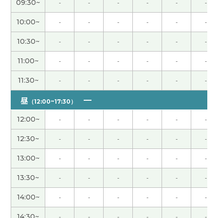
09:30~
-
-
-
-
-
-
中国的菜很有趣。最近有名的新菜我不知道，很有
10:00~
-
-
-
-
-
-
意思。谢谢您教我。
( 女性 )
10:30~
-
-
-
-
-
-
今天也谢谢您，聊了很多，很开心的课。下次再见~
11:00~
-
-
-
-
-
-
( 女性 )
11:30~
-
-
-
-
-
-
我也非常高兴认识你。我们聊得大阪石桥的话题很
昼
（12:00~17:30）
开心。下次见。
( 50代 男性 )
12:00~
-
-
-
-
-
-
今天也谢谢您很开心的课程。感谢您为我做了详细
12:30~
-
-
-
-
-
-
的讲解。下次见~
( 女性 )
13:00~
-
-
-
-
-
-
我今天學到了很多 謝謝 サリー老師
( 50代 女性 )
13:30~
-
-
-
-
-
-
现在减少腿的痛。觉得马上就恢复了。下次见吧。
(
14:00~
-
-
-
-
-
-
男性 )
14:30~
-
-
-
-
-
-