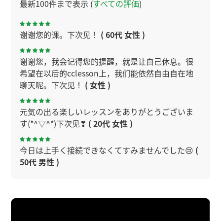
最新100件まで表示 (
すべての評価
)
谢谢您的课。下次见！
( 60代 女性 )
谢谢您，我会记得您的提醒，就是让自己休息。很
希望在以后的cclesson上，我们能依然自由自在地
聊天呢。下次见！
( 女性 )
元気の出る楽しいレッスンをありがとうございま
す(*^▽^*)下次见❣
( 20代 女性 )
今日は上手く接続できなくてすみませんでした😢
(
50代 男性 )
我也很开心能一起学习。谢谢您，下次见。
今日もレッスン楽しかったです(*'▽')我很高興。下