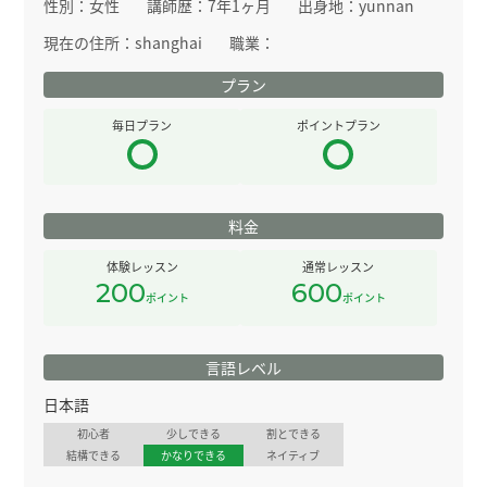
性別：
女性
講師歴：
7年1ヶ月
出身地：
yunnan
現在の住所：
shanghai
職業：
プラン
毎日プラン
ポイントプラン
料金
体験レッスン
通常レッスン
200
600
ポイント
ポイント
言語レベル
日本語
初心者
少しできる
割とできる
結構できる
かなりできる
ネイティブ