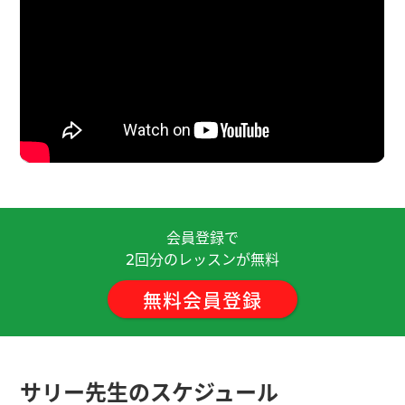
次见❣
( 20代 女性 )
非常感谢您耐心细致的指导！
( 50代 男性 )
サリー先生、いつも明るく楽しいレッスンをあり
がとうございます(*^^*)
( 20代 女性 )
在中国，身体是革命的本钱。对吗？
( 80代 男性 )
谢谢老师的指导，聊得很开心！下次再聊吧！
( 男性
会員登録で
)
回分のレッスンが無料
2
無料会員登録
非常开朗的老师.今天我学到了，浴室，瓷砖
cízhuān（タイル）我想试试老师推荐给我的那个吹
风机叫吹头神器。
( 女性 )
サリー先生のスケジュール
谢谢。下次见吧。
( 男性 )