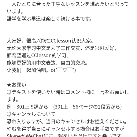
一人ひとりに合った丁寧なレッスンを進めたいと思って
います。
語学を学ぶ早道は楽しく続ける事です。
大家好，很高兴能在CClesson认识大家。
无论大家学习中文是为了工作交友，还是兴趣爱好，
都希望通过CClesson的学习、
能够更好的用中文表达、自由的交流。
让我们一起加油吧。o(*￣▽￣*)
★お願い
◎テキストを使いたい時はコメント欄に一言をお願いし
ます。
例 301上 9課から (301上 56ページの2段落から)
◎キャンセルについて
恐れ入りますが、当日のキャンセルはお控えください。
やむを得ず当日にキャンセルする場合はお手数ですが
SkypeかWeChatにご一報をいただけますと幸いです。