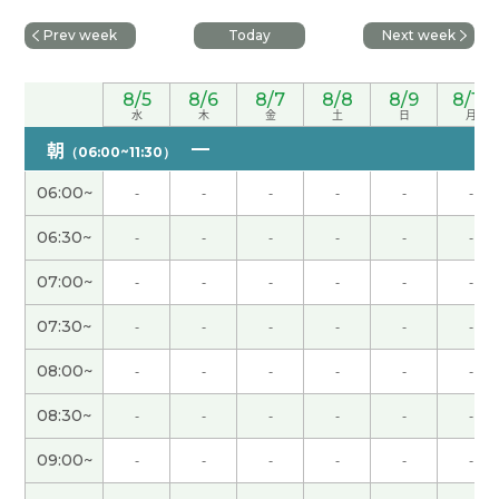
Prev week
Today
Next week
普茶料理很好吃。我觉得它是中国的味道。下次见
吧。
( 男性 )
8/5
8/6
8/7
8/8
8/9
8/10
水
木
金
土
日
月
谢谢您
( 女性 )
朝
（06:00~11:30）
尤其是打网球的人，这是最长寿的运动。
( 80代 男
06:00~
-
-
-
-
-
-
性 )
06:30~
-
-
-
-
-
-
谢谢老师，一路平安，下次见！
( 20代 女性 )
07:00~
-
-
-
-
-
-
07:30~
-
-
-
-
-
-
一直能和你聊很多有趣的话题，我感到很开心。谢
谢老师！下次见～
( 女性 )
08:00~
-
-
-
-
-
-
08:30~
-
-
-
-
-
-
这次的台湾旅游让我激励学习。台湾人都很亲切。
他们的表情很温柔。想再去那里。下次见吧。
( 男性
09:00~
-
-
-
-
-
-
)