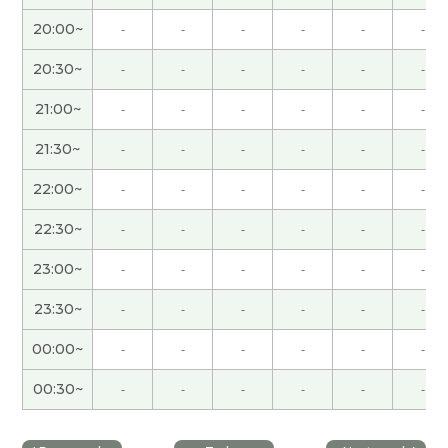
见！！
( 女性 )
20:00~
-
-
-
-
-
-
20:30~
-
-
-
-
-
-
我也开心能一起学习，谢谢您，下次见！
21:00~
-
-
-
-
-
-
信用卡现金卡积分卡商店卡很多。我用手机支付。
买东西的时候商店卡里得分多了。下次见吧。
( 男性
21:30~
-
-
-
-
-
-
)
22:00~
-
-
-
-
-
-
谢谢您的课。我的年龄比您多得多。以后的时间不
22:30~
-
-
-
-
-
-
怎么长。所以我需要早点儿开始断舍离。下次见！
(
23:00~
-
-
-
-
-
-
60代 女性 )
23:30~
-
-
-
-
-
-
谢谢老师，我会加油减少走啊👍
( 女性 )
00:00~
-
-
-
-
-
-
和サリー老师聊天很开心。
( 80代 男性 )
00:30~
-
-
-
-
-
-
好久不见，感谢你亲切愉快的课程。我非常高兴能