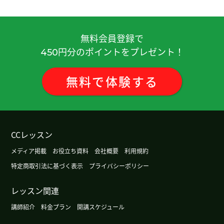
下次见。
( 80代 男性 )
Sally 老师，您说的对啊！其实，我们谈的就适合我
無料会員登録で
现在的情况。但是，首先我们要照顾好自己，才可
円分のポイントをプレゼント！
450
以帮助人。谢谢您的分享，下次见！
( 女性 )
無料
で
体験
する
非常感谢您认真教我发音。通过这次课程，我觉得
除了学习课文以外，也想试试练习会话。 我也期待
下次见♪
谢谢您的课。下次见！
( 60代 女性 )
CCレッスン
メディア掲載
お役立ち資料
会社概要
利用規約
期待着上老师的课。下次见吧。
( 男性 )
特定商取引法に基づく表示
プライバシーポリシー
谢谢老师，一路平安！
( 20代 女性 )
レッスン関連
講師紹介
料金プラン
開講スケジュール
我也很高兴跟您上课。请您保重身体呢 。
( 女性 )