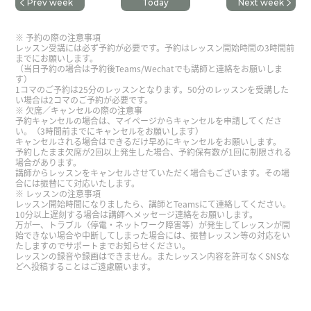
Prev week
Today
Next week
和你又聊天。下次见。
( 80代 男性 )
予約の際の注意事項
我本来打算用教材上课，不过今天对话练习比想的
レッスン受講には必ず予約が必要です。予約はレッスン開始時間の3時間前
までにお願いします。
要多，而且很开心，所以希望下次还能再请您指
（当日予約の場合は予約後Teams/Wechatでも講師と連絡をお願いしま
す）
导。
1コマのご予約は25分のレッスンとなります。50分のレッスンを受講した
い場合は2コマのご予約が必要です。
欠席／キャンセルの際の注意事
谢谢。下次见吧。
( 男性 )
予約キャンセルの場合は、マイページからキャンセルを申請してくださ
い。（3時間前までにキャンセルをお願いします）
キャンセルされる場合はできるだけ早めにキャンセルをお願いします。
予約したまま欠席が2回以上発生した場合、予約保有数が1回に制限される
给孩子培养共情力。我觉得有共情力的人感觉幸
場合があります。
福。孩子向父母感谢的事情是培养共情力。为了孩
講師からレッスンをキャンセルさせていただく場合もございます。その場
合には振替にて対応いたします。
子不是挣很多钱。不是一起去外国旅游。最重要的
レッスンの注意事項
レッスン開始時間になりましたら、講師とTeamsにて連絡してください。
是孩子有共情力。下次见吧。
( 男性 )
10分以上遅刻する場合は講師へメッセージ連絡をお願いします。
万が一、トラブル（停電・ネットワーク障害等）が発生してレッスンが開
始できない場合や中断してしまった場合には、振替レッスン等の対応をい
谢谢您，又见到您非常高兴啊！我觉得现在的生活
たしますのでサポートまでお知らせください。
レッスンの録音や録画はできません。またレッスン内容を許可なくSNSな
很满意。下次见吧！
どへ投稿することはご遠慮願います。
感谢你亲切愉快的课程。我很高兴能和你又聊天。