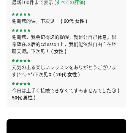
最新100件まで表示 (
すべての評価
)
谢谢您的课。下次见！
( 60代 女性 )
谢谢您，我会记得您的提醒，就是让自己休息。很
希望在以后的cclesson上，我们能依然自由自在地
聊天呢。下次见！
( 女性 )
元気の出る楽しいレッスンをありがとうございま
す(*^▽^*)下次见❣
( 20代 女性 )
今日は上手く接続できなくてすみませんでした😢
(
50代 男性 )
我也很开心能一起学习。谢谢您，下次见。
今日もレッスン楽しかったです(*'▽')我很高興。下