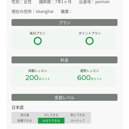
性別：
女性
講師歴：
7年1ヶ月
出身地：
yunnan
現在の住所：
shanghai
職業：
プラン
毎日プラン
ポイントプラン
料金
体験レッスン
通常レッスン
200
600
ポイント
ポイント
言語レベル
日本語
初心者
少しできる
割とできる
結構できる
かなりできる
ネイティブ