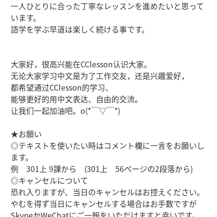
一人ひとりに合った丁寧なレッスンを進めたいと思って
います。
語学を学ぶ早道は楽しく続ける事です。
大家好，很高兴能在CClesson认识大家。
无论大家学习中文是为了工作交友，还是兴趣爱好，
都希望通过CClesson的学习、
能够更好的用中文表达、自由的交流。
让我们一起加油吧。o(*￣▽￣*)
★お願い
◎テキストを使いたい時はコメント欄に一言をお願いし
ます。
例 301上 9課から (301上 56ページの2段落から)
◎キャンセルについて
恐れ入りますが、当日のキャンセルはお控えください。
やむを得ず当日にキャンセルする場合はお手数ですが
SkypeかWeChatにご一報をいただけますと幸いです。