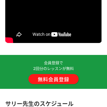
次见❣
( 20代 女性 )
非常感谢您耐心细致的指导！
( 50代 男性 )
サリー先生、いつも明るく楽しいレッスンをあり
がとうございます(*^^*)
( 20代 女性 )
在中国，身体是革命的本钱。对吗？
( 80代 男性 )
谢谢老师的指导，聊得很开心！下次再聊吧！
( 男性
会員登録で
)
回分のレッスンが無料
2
無料会員登録
非常开朗的老师.今天我学到了，浴室，瓷砖
cízhuān（タイル）我想试试老师推荐给我的那个吹
风机叫吹头神器。
( 女性 )
サリー先生のスケジュール
谢谢。下次见吧。
( 男性 )