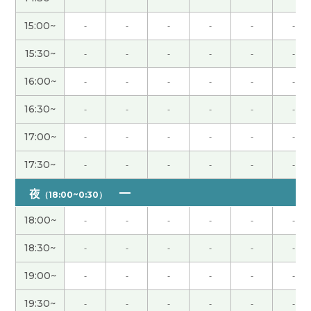
人生的缘分非常不可思议的～。现在年龄大了之后
15:00~
-
-
-
-
-
-
还有机会跟中国人交流，肯定有缘分😊😊
( 女性 )
15:30~
-
-
-
-
-
-
跟你聊天真的挺开心，很高兴见到老师！！
( 女性 )
16:00~
-
-
-
-
-
-
16:30~
-
-
-
-
-
-
老师，每次都是笑着出现，也一直笑着上课。每次
的25分钟偶读感觉一下子就过了(笑)！
17:00~
-
-
-
-
-
-
这节课非常开心。以后有机会我们再聊聊那些在时
17:30~
-
-
-
-
-
-
尚街区里、像模特一样时髦又有气质的人。谢谢
夜
（18:00~0:30）
您。
( 女性 )
18:00~
-
-
-
-
-
-
感谢您给我举例子解释不一样的A I app，非常有意
18:30~
-
-
-
-
-
-
思啊！我会继续看看怎么用这些工具，这样提高我
的生活质量呢。下次见！
( 女性 )
19:00~
-
-
-
-
-
-
19:30~
-
-
-
-
-
-
谢谢老师给我上课。我也很高兴认识您！下次