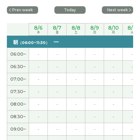
Prev week
Today
Next week
普茶料理很好吃。我觉得它是中国的味道。下次见
吧。
( 男性 )
8/6
8/7
8/8
8/9
8/10
8/11
木
金
土
日
月
火
谢谢您
( 女性 )
朝
（06:00~11:30）
尤其是打网球的人，这是最长寿的运动。
( 80代 男
06:00~
-
-
-
-
-
-
性 )
06:30~
-
-
-
-
-
-
谢谢老师，一路平安，下次见！
( 20代 女性 )
07:00~
-
-
-
-
-
-
07:30~
-
-
-
-
-
-
一直能和你聊很多有趣的话题，我感到很开心。谢
谢老师！下次见～
( 女性 )
08:00~
-
-
-
-
-
-
08:30~
-
-
-
-
-
-
这次的台湾旅游让我激励学习。台湾人都很亲切。
他们的表情很温柔。想再去那里。下次见吧。
( 男性
09:00~
-
-
-
-
-
-
)