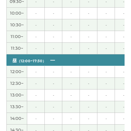
09:30~
-
-
-
-
-
-
中国的菜很有趣。最近有名的新菜我不知道，很有
10:00~
-
-
-
-
-
-
意思。谢谢您教我。
( 女性 )
10:30~
-
-
-
-
-
-
今天也谢谢您，聊了很多，很开心的课。下次再见~
11:00~
-
-
-
-
-
-
( 女性 )
11:30~
-
-
-
-
-
-
我也非常高兴认识你。我们聊得大阪石桥的话题很
昼
（12:00~17:30）
开心。下次见。
( 50代 男性 )
12:00~
-
-
-
-
-
-
今天也谢谢您很开心的课程。感谢您为我做了详细
12:30~
-
-
-
-
-
-
的讲解。下次见~
( 女性 )
13:00~
-
-
-
-
-
-
我今天學到了很多 謝謝 サリー老師
( 50代 女性 )
13:30~
-
-
-
-
-
-
现在减少腿的痛。觉得马上就恢复了。下次见吧。
(
14:00~
-
-
-
-
-
-
男性 )
14:30~
-
-
-
-
-
-