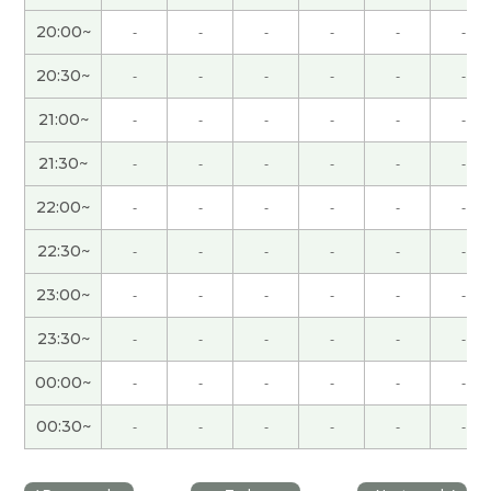
见！！
( 女性 )
20:00~
-
-
-
-
-
-
20:30~
-
-
-
-
-
-
我也开心能一起学习，谢谢您，下次见！
21:00~
-
-
-
-
-
-
信用卡现金卡积分卡商店卡很多。我用手机支付。
买东西的时候商店卡里得分多了。下次见吧。
( 男性
21:30~
-
-
-
-
-
-
)
22:00~
-
-
-
-
-
-
谢谢您的课。我的年龄比您多得多。以后的时间不
22:30~
-
-
-
-
-
-
怎么长。所以我需要早点儿开始断舍离。下次见！
(
23:00~
-
-
-
-
-
-
60代 女性 )
23:30~
-
-
-
-
-
-
谢谢老师，我会加油减少走啊👍
( 女性 )
00:00~
-
-
-
-
-
-
和サリー老师聊天很开心。
( 80代 男性 )
00:30~
-
-
-
-
-
-
好久不见，感谢你亲切愉快的课程。我非常高兴能