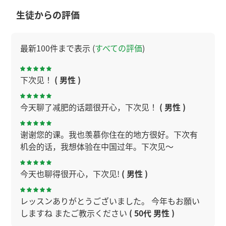
生徒からの評価
最新100件まで表示 (
すべての評価
)
下次见！
( 男性 )
今天聊了减肥的话题很开心，下次见！
( 男性 )
谢谢您的课。我也羡慕你住在的地方很好。下次有
机会的话，我想体验在中国过年。下次见～
今天也聊得很开心，下次见!
( 男性 )
レッスンありがとうございました。 今年もお願い
しますね またご教示ください
( 50代 男性 )