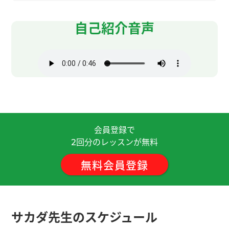
謝謝老師！今天也聊得很開心！
( 30代 男性 )
自己紹介音声
今天的聊天很开心，下次再聊吧！
( 男性 )
我也想看疯狂动物城！謝謝老師
( 30代 男性 )
我推薦您來越南旅遊！下次見！
( 30代 男性 )
謝謝老師教我吃火鍋以後洗碗的辦法！ 下次見！
(
会員登録で
30代 男性 )
回分のレッスンが無料
2
無料会員登録
每次聊天時您都會為我寫下許多帶聲調的單字，這
樣不但能用來複習，也能讓我在上課時不會把不懂
的地方擱著不管，讓我感到非常滿意！
( 30代 男性 )
サカダ先生のスケジュール
私は子供なのですよｗ またお願いしますね
( 50代