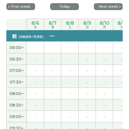
男性 )
Prev week
Today
Next week
いつもありがとうございます～ またしくよろっす
(
50代 男性 )
8/6
8/7
8/8
8/9
8/10
8/11
木
金
土
日
月
火
朝
指導ありがとうございました またうちの猫の話を
（06:00~11:30）
しますね
( 50代 男性 )
06:00~
-
-
-
-
-
-
06:30~
-
-
-
-
-
-
ありがとうございます 旅行 楽しんできます！
( 50
代 男性 )
07:00~
-
-
-
-
-
-
07:30~
-
-
-
-
-
-
文化的差异很大。 兔子很可爱很好吃还是？
( 50代
男性 )
08:00~
-
-
-
-
-
-
初次见面、很高兴认识您！我聊得很开心、期待下
08:30~
-
-
-
-
-
-
次见!
( 男性 )
09:00~
-
-
-
-
-
-
非常温柔。谢谢！下次再见吧。
09:30~
-
-
-
-
-
-