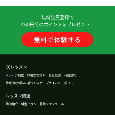
今天也聊得很开心，下次再聊吧！
( 男性 )
谢谢你
( 女性 )
無料会員登録で
円分のポイントをプレゼント！
450
谢谢你~
( 女性 )
無料
で
体験
する
谢谢你
( 女性 )
今天的聊天很开心，下次见！
( 男性 )
CCレッスン
谢谢你！你也是~
( 女性 )
メディア掲載
お役立ち資料
会社概要
利用規約
特定商取引法に基づく表示
プライバシーポリシー
今天也聊得非常开心，很期待下一节课，下次见！
(
男性 )
レッスン関連
講師紹介
料金プラン
開講スケジュール
谢谢你
( 女性 )