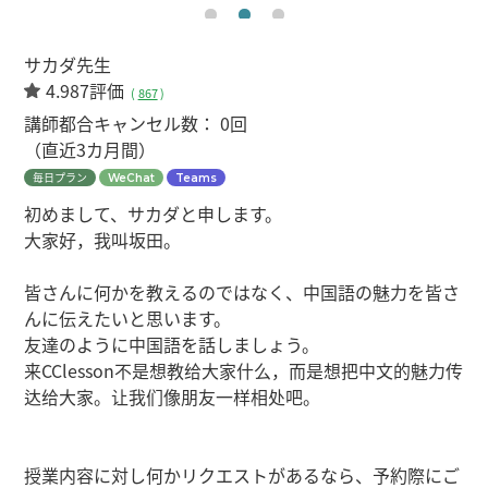
サカダ先生
4.987評価
(
867
)
講師都合キャンセル数：
0回
（直近3カ月間）
毎日プラン
WeChat
Teams
初めまして、サカダと申します。
大家好，我叫坂田。
皆さんに何かを教えるのではなく、中国語の魅力を皆さ
んに伝えたいと思います。
友達のように中国語を話しましょう。
来CClesson不是想教给大家什么，而是想把中文的魅力传
达给大家。让我们像朋友一样相处吧。
授業内容に対し何かリクエストがあるなら、予約際にご