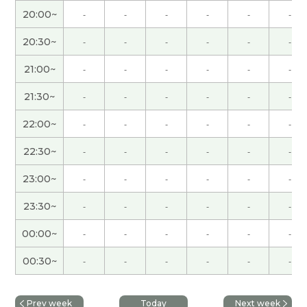
谢谢您的课。下次再见！
20:00~
-
-
-
-
-
-
20:30~
-
-
-
-
-
-
谢谢你。你说得对！但我只担心的是我也许忍不住
他们不在的环境下活下去。
( 女性 )
21:00~
-
-
-
-
-
-
21:30~
-
-
-
-
-
-
今天的聊天也很开心，下次见！
( 男性 )
22:00~
-
-
-
-
-
-
今天也聊得很开心，下次见！
( 男性 )
22:30~
-
-
-
-
-
-
谢谢你
( 女性 )
23:00~
-
-
-
-
-
-
23:30~
-
-
-
-
-
-
谢谢!
( 40代 男性 )
00:00~
-
-
-
-
-
-
你好，我也很高兴认识你😄谢谢你，下次见！
00:30~
-
-
-
-
-
-
今天也聊得很开心，下次见！
( 男性 )
Prev week
Today
Next week