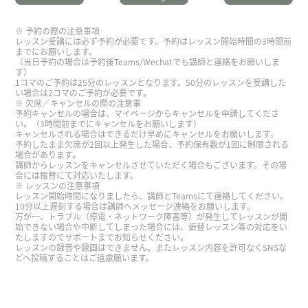
今天的聊天也很开心，下次再聊！
( 男性 )
予約の際の注意事項
レッスン受講には必ず予約が必要です。予約はレッスン開始時間の3時間前
までにお願いします。
谢谢你
( 女性 )
（当日予約の場合は予約後Teams/Wechatでも講師と連絡をお願いしま
す）
1コマのご予約は25分のレッスンとなります。50分のレッスンを受講した
下次再聊吧！
( 男性 )
い場合は2コマのご予約が必要です。
欠席／キャンセルの際の注意事
予約キャンセルの場合は、マイページからキャンセルを申請してくださ
い。（3時間前までにキャンセルをお願いします）
今天的聊天也特别开心，下次再聊吧！
( 男性 )
キャンセルされる場合はできるだけ早めにキャンセルをお願いします。
予約したまま欠席が2回以上発生した場合、予約保有数が1回に制限される
場合があります。
今天也聊得很开心，下次再聊吧！
( 男性 )
講師からレッスンをキャンセルさせていただく場合もございます。その場
合には振替にて対応いたします。
レッスンの注意事項
レッスン開始時間になりましたら、講師とTeamsにて連絡してください。
今天也聊得很开心，下次见！
( 男性 )
10分以上遅刻する場合は講師へメッセージ連絡をお願いします。
万が一、トラブル（停電・ネットワーク障害等）が発生してレッスンが開
始できない場合や中断してしまった場合には、振替レッスン等の対応をい
たしますのでサポートまでお知らせください。
今天也聊得很开心，下次见！
( 男性 )
レッスンの録音や録画はできません。またレッスン内容を許可なくSNSな
どへ投稿することはご遠慮願います。
今天也聊得很开心，下次再聊吧！
( 男性 )