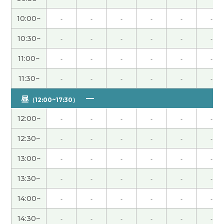
10:00~
-
-
-
-
-
-
聊得来～再见👋很高兴哦
( 20代 男性 )
10:30~
-
-
-
-
-
-
またお願いします^^
( 50代 男性 )
11:00~
-
-
-
-
-
-
谢谢您
( 女性 )
11:30~
-
-
-
-
-
-
昼
（12:00~17:30）
下次见
( 男性 )
12:00~
-
-
-
-
-
-
老师谢谢
( 30代 男性 )
12:30~
-
-
-
-
-
-
13:00~
-
-
-
-
-
-
谢谢你，好的！
( 女性 )
13:30~
-
-
-
-
-
-
今天聊了寿司的话题很开心，下次见！
( 男性 )
14:00~
-
-
-
-
-
-
感谢感谢🙏 开心哦-！
( 20代 男性 )
14:30~
-
-
-
-
-
-