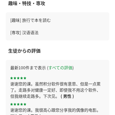
趣味・特技・専攻
[趣味] 旅行で本を読む
[専攻] 汉语语法
生徒からの評価
最新100件まで表示 (
すべての評価
)
谢谢您的课。虽然积分软件很有意思、但是一点累
了。走路多对健康一定好、即使我不用这个软件、
但我继续走路多。下次见。
( 男性 )
谢谢您的课。我很高心跟您分享我的偶像的电影。