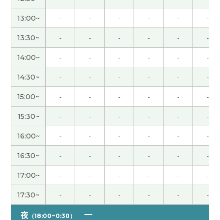
谢谢您的课。我很高兴跟你说分享樱花的照片。虽
13:00~
-
-
-
-
-
-
然我吃亏了多、可是我知道这个状态没继续。下次
13:30~
-
-
-
-
-
-
见。
( 男性 )
14:00~
-
-
-
-
-
-
酒喝醉常常唱歌。很热闹。日本的婚宴比中国没那
14:30~
-
-
-
-
-
-
么热闹。婚礼婚宴都是恭喜的活动。参加了婚宴我
也很高兴。下次见吧。
( 男性 )
15:00~
-
-
-
-
-
-
在昨天的课程上你介绍我很有意思的中国传统文
15:30~
-
-
-
-
-
-
化。因为几百年前冲绳和福建省之间经常交流，我
16:00~
-
-
-
-
-
-
这边的文化是日本的，中国的，美国的，和冲绳自
己的混合在一起了
16:30~
-
-
-
-
-
-
17:00~
-
-
-
-
-
-
谢谢您的课。您说的对。最近学习中文越来越有意
思。通过考试我的目标之一、即使没通过我继续学
17:30~
-
-
-
-
-
-
习、因为我喜欢。今天天气预报说在东京樱花开
了。我欣赏樱花、当然会拍照片。我期待给您分享
夜
（18:00~0:30）