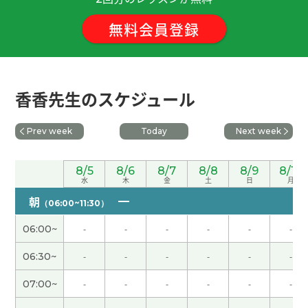
每次香香老师精神好了。 下次再聊～。
( 女性 )
無料会員登録
我很喜欢教孩子学校的课程。也喜欢看他的表情。
他能理解考试题答案对他很开心。下次见吧。
( 男性
)
香香先生のスケジュール
谢谢，我已经有Didi ，但查一下什么导航软件是最
Prev week
Today
Next week
好的 下次见
8/5
8/6
8/7
8/8
8/9
8/10
谢谢您的课。好久不见、看见您让我放心。我告诉
水
木
金
土
日
月
你北海道的旅行很高心。当日语老师也许很难、可
朝
（06:00~11:30）
是我觉得值得挑战。下次见。
( 男性 )
06:00~
-
-
-
-
-
-
谢谢您的课。您说的对。我应该谨慎这个投资。老
06:30~
-
-
-
-
-
-
实说由于这个投资的失败、最近我很悲伤和混乱。
可是我写了文章告诉你这件事、这让我放松了。我
07:00~
-
-
-
-
-
-
非常感谢您。下次见。
( 男性 )