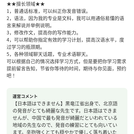
★★擅长领域★★
1，普通话标准，可以纠正你发音错误。
2，语法，因为我的专业是文科，我可以用通俗易懂的语
言来解说并举例说明。
3，修改作文，提高你的写作能力。
4，可以帮助你指定有效的学习计划，提高汉语水平，度
过学习的瓶颈期。
5，各种领域聊天话题，专业术语聊天。
可以根据自己的情况选择学习方式，但是要把你学习需求
提前留言告知，节省你等待的时间，期待与你见面，预约
吧！
運営コメント
【日本語はできません】黒竜江省出身で、北京語
の発音がとても綺麗な先生です。日本語はできま
せんが、中国で最も発音が綺麗だといわれている
地域の先生なので、発音の練習にとても向いてい
ます。辛抱強くとても穏やかで優しく落ち着いた