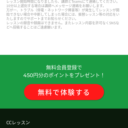
レッスン開始時間になりましたら、講師とTeamsにて連絡してください。
是我担心你的身体。如果您的是个体不太好、请休
10分以上遅刻する場合は講師へメッセージ連絡をお願いします。
万が一、トラブル（停電・ネットワーク障害等）が発生してレッスンが開
息。谢谢您的修改我的文章。这个演唱会让我很感
始できない場合や中断してしまった場合には、振替レッスン等の対応をい
たしますのでサポートまでお知らせください。
动常常哭了。下次课、我想告诉你别的城市的事。
レッスンの録音や録画はできません。またレッスン内容を許可なくSNSな
下次见。
( 男性 )
どへ投稿することはご遠慮願います。
谢谢
谢谢。储五硬币多有好的缘。妈妈到96年岁活着。
有好的缘。下次见吧。
( 男性 )
無料会員登録で
円分のポイントをプレゼント！
450
谢谢
無料
で
体験
する
谢谢
香香老师，谢谢您的分享，当做客户自己的朋友，
听听他们的问题，愿意帮助，给他们有关的信息或
CCレッスン
知识，这样建立友好的关系，才能赢在激烈竞争，