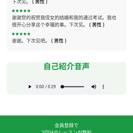
下次见。
( 男性 )
谢谢您的祝贺我侄女的结婚和我的通过考试。我也
很开心分享这个幸福的事。下次见。
( 男性 )
谢谢。下次见吧。
( 男性 )
老师的那里非常冷。根本没想到。下次见吧。
( 男性
)
自己紹介音声
谢谢您的课和担心我。这个投资失败让我学投资的
时候应该谨慎。虽然最近倒霉的事让我很悲伤、可
是告诉你后我轻松。下次见。
( 男性 )
谢谢您的课。我很开心分享了我的北海道的旅行。
我打算去我从没去的地方。每次我去新地方、我想
跟你分享。下次见。
( 男性 )
会員登録で
回分のレッスンが無料
2