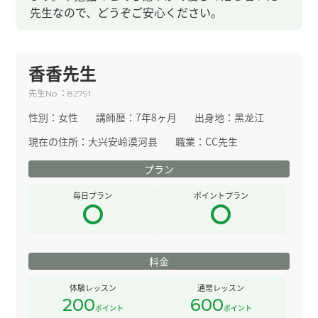
先生なので、どうぞご安心ください。
香香先生
先生
：
No.
82791
性別：
女性
講師歴：
7年8ヶ月
出身地：
黑龙江
現在の住所：
大兴安岭漠河县
職業：
CC先生
プラン
毎日プラン
ポイントプラン
料金
体験レッスン
通常レッスン
200
600
ポイント
ポイント