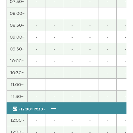
07:30~
-
-
-
-
-
-
谢谢老师。 下次见。
08:00~
-
-
-
-
-
-
08:30~
-
-
-
-
-
-
谢谢老师。 下次见。
09:00~
-
-
-
-
-
-
我和家人一起去冲绳县旅游三天没上课。上课之前
09:30~
-
-
-
-
-
-
比较紧张。听得懂就放心了。下次见吧。
( 男性 )
10:00~
-
-
-
-
-
-
谢谢您的课。再看见您我非常高兴。没有您的课期
10:30~
-
-
-
-
-
-
间、我担心了不能受您的课。虽然我又失败了中文
考试、可是我会继续学习中文。下次见。
( 男性 )
11:00~
-
-
-
-
-
-
谢谢您的课。离开老父母家的时候、没想到我心里
11:30~
-
-
-
-
-
-
悲伤了。虽然我感觉还是舍不得、但是为了我母亲
昼
（12:00~17:30）
这是最好的选择。下次见。
( 男性 )
12:00~
-
-
-
-
-
-
谢谢。下次见吧。
( 男性 )
12:30~
-
-
-
-
-
-