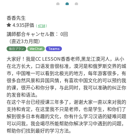
香香先生
4.935評価
(
4738
)
講師都合キャンセル数：
0回
（直近3カ月間）
毎日プラン
WeChat
Teams
大家好！我是CC LESSON香香老师,黑龙江漠河人，从小
在北方长大，口语发音很标准，漠河是和俄罗斯交界的城
市，中国唯一可以看到北极光的地方，每年游客很多，有
很多自然风景和异国风情，有喜欢中国文化的可以预约我
的课，很开心和你分享，与此同时，我可以准确的纠正你
的发音和语法。
在这个平台已经授课三年多了，谢谢大家一直以来对我的
支持和肯定，在这里我不只是老师，也是学生，和你们了
解到很多日本有趣的文化，你有什么学习汉语的疑难问题
可以问我，我会竭尽所能帮助你解决学习中遇到的问题，
帮助你们找到最好的学习方法。