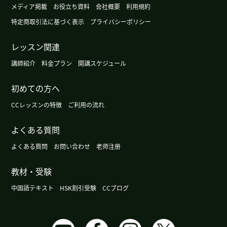
我觉得你很厉害，下次见！
( 女性 )
メディア掲載
お役立ち資料
会社概要
利用規約
特定商取引法に基づく表示
プライバシーポリシー
谢谢您的课。一边听喜欢的音乐、一边开车是很舒
服的。为了欣赏美丽的景色我又打算去兜风下个
レッスン関連
月。我想跟你分享美丽景色的照片。下次见。
( 男性
講師紹介
料金プラン
開講スケジュール
)
初めての方へ
我第一次知道了风跟中风有关心。下次见
CCレッスンの特徴
ご利用の流れ
谢谢。下节课找有趣的话题。下次见吧。
( 男性 )
よくある質問
よくある質問
お問い合わせ
老师注册
香香老师，谢谢你的分享你怎么过了中秋节的那
天，很有意思，我知道了中秋节的关键词就是团圆
教材・受験
的，所以什么东西就可以准备吃，一家人聚在一
起，吃饭，在漂亮的满月下，愉快的过时光最重要
中国語テキスト
HSK割引受験
CCブログ
的。下次见！
( 女性 )