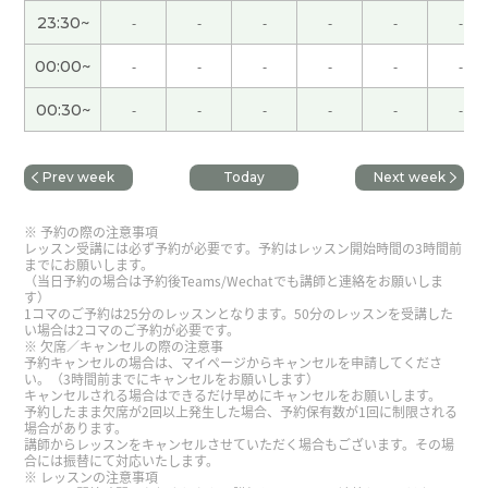
谢谢您的课。关于这个旅行我应该确认什么地方等
23:30~
-
-
-
-
-
-
待。这个坏经历我取得教训。下次见。
( 男性 )
00:00~
-
-
-
-
-
-
謝謝
00:30~
-
-
-
-
-
-
姐妹结婚以后一起旅游跟老公。兄弟不一样。我有
五个兄弟。旅游一次也没去过。姐妹的关系很好。
Prev week
Today
Next week
下次见吧。
( 男性 )
予約の際の注意事項
レッスン受講には必ず予約が必要です。予約はレッスン開始時間の3時間前
嗯嗯，下次见
までにお願いします。
（当日予約の場合は予約後Teams/Wechatでも講師と連絡をお願いしま
す）
谢谢您的课。虽然在球场的午饭很贵、可是我很高
1コマのご予約は25分のレッスンとなります。50分のレッスンを受講した
い場合は2コマのご予約が必要です。
兴看了美式橄榄球比赛。分享给您这个旅行经历也
欠席／キャンセルの際の注意事
予約キャンセルの場合は、マイページからキャンセルを申請してくださ
让我开心。下次见。
( 男性 )
い。（3時間前までにキャンセルをお願いします）
キャンセルされる場合はできるだけ早めにキャンセルをお願いします。
予約したまま欠席が2回以上発生した場合、予約保有数が1回に制限される
谢谢
場合があります。
講師からレッスンをキャンセルさせていただく場合もございます。その場
合には振替にて対応いたします。
レッスンの注意事項
谢谢您的课。虽然两个月没有您的课我很寂寞、可