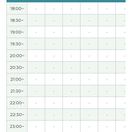
照片。下次见。
( 男性 )
18:00~
-
-
-
-
-
-
日本春天越来越短。夏天很长。辛苦了。下次见
18:30~
-
-
-
-
-
-
吧。
( 男性 )
19:00~
-
-
-
-
-
-
嗯，真的好久没见了。我预约的时候很多次没看到
19:30~
-
-
-
-
-
-
你的名字哦。 今天我们的老板对同事说“从今天起禁
20:00~
-
-
-
-
-
-
止你的妻子来办公室” 我放心了。下次见。
20:30~
-
-
-
-
-
-
谢谢您的课。看见您我很放心和高兴。我给您弹的
吉他也开心。没有您的课的期间、我一边希望了再
21:00~
-
-
-
-
-
-
看见您、一边练习了这首曲子。为了两个星期后的
21:30~
-
-
-
-
-
-
中文考试、我会坚持学习。下次见。
( 男性 )
22:00~
-
-
-
-
-
-
不好意思回信这么晚´д` ;下次再聊～谢谢^ ^
( 40代
22:30~
-
-
-
-
-
-
女性 )
23:00~
-
-
-
-
-
-