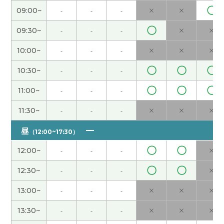
〇
09:00~
-
-
-
×
×
谢谢您的课！我的愿望是海外留学和旅游。您呢？
和您一起学中文很开心！下次见吧。
( 50代 女性 )
〇
09:30~
-
-
-
×
×
10:00~
-
-
-
×
×
×
谢谢您的热情教课！我的愿望是海外留学和旅游。
希望用中文旅游。下次课也很期待！
( 50代 女性 )
〇
〇
〇
10:30~
-
-
-
〇
〇
〇
11:00~
-
-
-
谢谢您的支持和帮助！我喜欢看演唱会。和您一起
学中文很开心！下次见！
( 50代 女性 )
11:30~
-
-
-
×
×
×
昼
（12:00~17:30）
谢谢，下次见
( 40代 男性 )
〇
〇
12:00~
-
-
-
×
谢谢您的支持和帮助！我住的地方没有溶洞。但是
〇
〇
12:30~
-
-
-
×
去年我去旅游看了山口县的溶洞，挺有意思。下次
见！
( 50代 女性 )
13:00~
-
-
-
×
×
×
13:30~
-
-
-
×
×
×
谢谢您的课！我很喜欢学中文，也喜欢爬山。希望