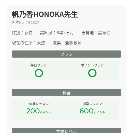
帆乃香HONOKA先生
先生
：
No.
82627
性別：
女性
講師歴：
8年2ヶ月
出身地：
黑龙江
現在の住所：
大连
職業：
全职教师
プラン
毎日プラン
ポイントプラン
料金
体験レッスン
通常レッスン
200
600
ポイント
ポイント
言語レベル