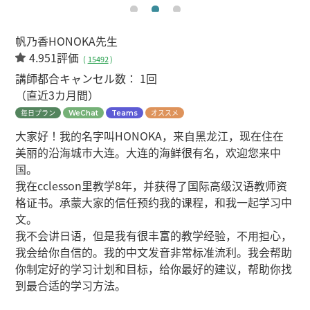
帆乃香HONOKA先生
4.951評価
(
15492
)
講師都合キャンセル数：
1回
（直近3カ月間）
毎日プラン
オススメ
WeChat
Teams
大家好！我的名字叫HONOKA，来自黑龙江，现在住在
美丽的沿海城市大连。大连的海鲜很有名，欢迎您来中
国。
我在cclesson里教学8年，并获得了国际高级汉语教师资
格证书。承蒙大家的信任预约我的课程，和我一起学习中
文。
我不会讲日语，但是我有很丰富的教学经验，不用担心，
我会给你自信的。我的中文发音非常标准流利。我会帮助
你制定好的学习计划和目标，给你最好的建议，帮助你找
到最合适的学习方法。