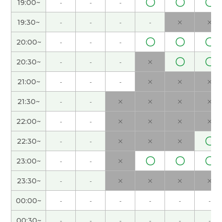
〇
〇
〇
19:00~
-
-
-
福，这次旅游一切顺利。下次课也很期待！
( 50代
女性 )
19:30~
-
-
-
-
×
×
〇
〇
〇
20:00~
-
-
-
谢谢，我喜欢喝茶。下次见
( 40代 男性 )
〇
〇
20:30~
-
-
-
×
谢谢您的课！在日本，黄金周旅游的人挺多。所以
21:00~
-
-
-
×
×
×
价格很贵。但是这是很宝贵的机会去旅游。和您学
中文很开心。下次见！
( 50代 女性 )
21:30~
-
-
×
×
×
×
22:00~
-
-
×
×
×
×
日本现在家庭使用密码锁的不太多的感觉。下次
见！
( 40代 男性 )
〇
22:30~
-
-
×
×
×
〇
〇
〇
23:00~
-
-
×
谢谢，下次见
( 40代 男性 )
23:30~
-
-
×
×
×
×
我推荐五月的青森。很好的日本的旅游胜地。樱花
00:00~
-
-
-
-
-
-
很漂亮。下次见
( 40代 男性 )
00:30~
-
-
-
-
-
-