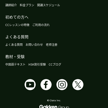
講師紹介
料金プラン
開講スケジュール
谢谢您。我住的地方有海边。期待下次再见到你。
(
40代 男性 )
初めての方へ
CCレッスンの特徴
谢谢您给我上课。谢谢您给我赞美。我要继续努力
ご利用の流れ
学习中文。我住的地方没有海滩，但是上班的地方
よくある質問
有海滩。下次再见，谢谢！
( 男性 )
よくある質問
お問い合わせ
老师注册
谢谢您的课！日本最近有祝日。二月十二号是建国
纪念日。二月二十三号是天皇的生日。下次课也很
教材・受験
期待！
( 50代 女性 )
中国語テキスト
HSK割引受験
CCブログ
我住的地方今年下雪了，有点珍惜，下次见
( 40代
男性 )
谢谢您的热情教课！对我来说，上cc lesson 的课是
很有趣的事情。和您学中文很开心。下次也很期
© Glats Inc.
待！
( 50代 女性 )