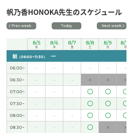
谢谢您的热情教课！我最喜欢的季节是秋天。感觉
帆乃香HONOKA先生のスケジュール
很舒服，而且可以看到漂亮的红叶。我等待秋天的
到来。下次见！
( 50代 女性 )
Prev week
Today
Next week
我住的地方有名胜古迹，叫鹿岛神宫。很好的地
8/5
8/6
8/7
8/8
8/9
8/10
方。但是对外国人来说，好不好不知道。下次见
(
水
木
金
土
日
月
40代 男性 )
朝
（06:00~11:30）
谢谢您的热情教课！我住的地方日照时间不是很
06:00~
-
-
-
-
-
-
长。但是夏天的时候比较长。下次课也很期待！
(
06:30~
-
-
-
×
×
×
50代 女性 )
〇
〇
〇
07:00~
-
-
-
谢谢你的课！ 快递员来了。真遗憾。他寄给我老
〇
〇
〇
07:30~
-
-
-
公，不是给我，一个包裹。
〇
〇
〇
08:00~
-
-
-
谢谢。我喜欢看电视剧。比如说日本的大河剧。三
〇
国志也挺好的。下次见
( 40代 男性 )
08:30~
-
-
-
×
×