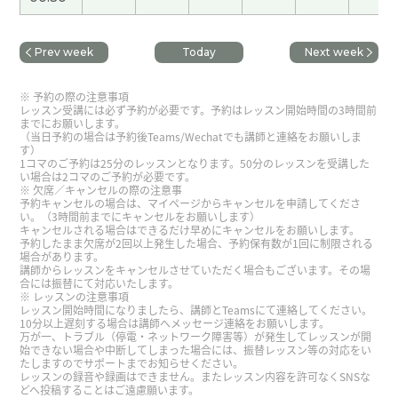
谢谢，日本最有名的神社可能叫伊势神宫。 下次见
(
40代 男性 )
Prev week
Today
Next week
谢谢，我上下班时坐大车。下次见！
( 40代 男性 )
予約の際の注意事項
レッスン受講には必ず予約が必要です。予約はレッスン開始時間の3時間前
までにお願いします。
谢谢您的支持和帮助！在日本，梅雨的季节是从六
（当日予約の場合は予約後Teams/Wechatでも講師と連絡をお願いしま
す）
月份到七月初。还有两个多月。下次课也很期待
1コマのご予約は25分のレッスンとなります。50分のレッスンを受講した
着！
( 50代 女性 )
い場合は2コマのご予約が必要です。
欠席／キャンセルの際の注意事
予約キャンセルの場合は、マイページからキャンセルを申請してくださ
い。（3時間前までにキャンセルをお願いします）
谢谢！日本婚姻介绍所的情况，我不太清楚，可是
キャンセルされる場合はできるだけ早めにキャンセルをお願いします。
我认为最近网上的服务挺多。跟您学中文很开心！
予約したまま欠席が2回以上発生した場合、予約保有数が1回に制限される
場合があります。
下次见！
( 50代 女性 )
講師からレッスンをキャンセルさせていただく場合もございます。その場
合には振替にて対応いたします。
レッスンの注意事項
レッスン開始時間になりましたら、講師とTeamsにて連絡してください。
谢谢你的好课程。每次我上课你的课我很高兴。下
10分以上遅刻する場合は講師へメッセージ連絡をお願いします。
次见。
( 80代 男性 )
万が一、トラブル（停電・ネットワーク障害等）が発生してレッスンが開
始できない場合や中断してしまった場合には、振替レッスン等の対応をい
たしますのでサポートまでお知らせください。
レッスンの録音や録画はできません。またレッスン内容を許可なくSNSな
谢谢您的课！我家附近有神社。新年的时候去神社
どへ投稿することはご遠慮願います。