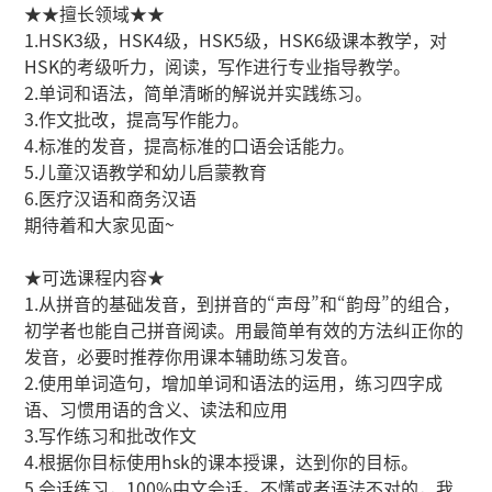
★★擅长领域★★
1.HSK3级，HSK4级，HSK5级，HSK6级课本教学，对
HSK的考级听力，阅读，写作进行专业指导教学。
2.单词和语法，简单清晰的解说并实践练习。
3.作文批改，提高写作能力。
4.标准的发音，提高标准的口语会话能力。
5.儿童汉语教学和幼儿启蒙教育
6.医疗汉语和商务汉语
期待着和大家见面~
★可选课程内容★
1.从拼音的基础发音，到拼音的“声母”和“韵母”的组合，
初学者也能自己拼音阅读。用最简单有效的方法纠正你的
发音，必要时推荐你用课本辅助练习发音。
2.使用单词造句，增加单词和语法的运用，练习四字成
语、习惯用语的含义、读法和应用
3.写作练习和批改作文
4.根据你目标使用hsk的课本授课，达到你的目标。
5.会话练习，100%中文会话。不懂或者语法不对的，我