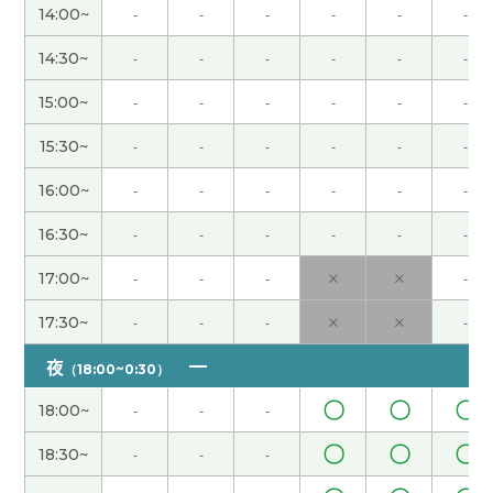
秋天天气好的时候去爬山，看漂亮的红叶。下次
14:00~
-
-
-
-
-
-
见！
( 50代 女性 )
14:30~
-
-
-
-
-
-
谢谢您的支持和帮助。现在的生活中，我说中文的
15:00~
-
-
-
-
-
-
机会不太多，但是我的公司有很多中国同事，有时
候可以用中文聊天。下次课也很期待！
( 50代 女性 )
15:30~
-
-
-
-
-
-
16:00~
-
-
-
-
-
-
谢谢！跟您学中文很开心。下次见！
( 50代 女性 )
16:30~
-
-
-
-
-
-
谢谢您的课！和您学中文很开心。下次见！
( 50代
17:00~
-
-
-
×
×
-
女性 )
17:30~
-
-
-
×
×
-
日本假期很多，中国有点少。下次见
( 40代 男性 )
夜
（18:00~0:30）
我的公司有用ai的人，但是多不多不知道。下次见
(
〇
〇
〇
18:00~
-
-
-
40代 男性 )
〇
〇
〇
18:30~
-
-
-
谢谢您的支持和帮助。和您学中文很开心。托您的