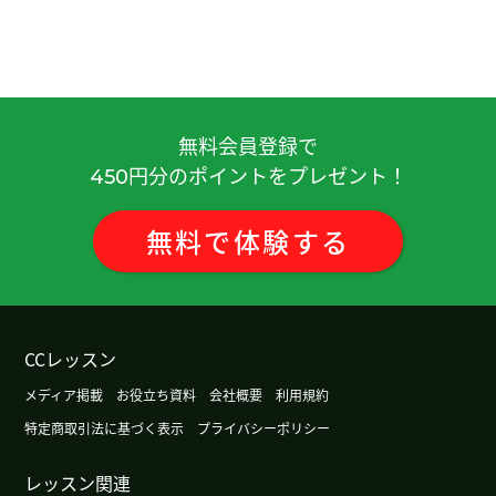
参拜。和您学中文很开心！感谢您的帮助。
( 50代
女性 )
谢谢您的课！我喜欢拍照片。您呢？下次课也很期
待。下次见！
( 50代 女性 )
無料会員登録で
円分のポイントをプレゼント！
450
谢谢，3月份我打算去西安旅游。期待。下次见
( 40
代 男性 )
無料
で
体験
する
谢谢，日本算命的人不太多的感觉。
( 40代 男性 )
谢谢您的课！我认为日本现在IT产业最好。有很大的
发展余地。和您学中文很开心！下次见！
( 50代 女
CCレッスン
性 )
メディア掲載
お役立ち資料
会社概要
利用規約
特定商取引法に基づく表示
プライバシーポリシー
我住的地方没有海滩。在日本的话有海滩。下次见
(
40代 男性 )
レッスン関連