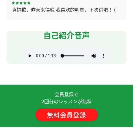
真抱歉，昨天来得晚 我喜欢的明星，下次讲吧！
(
女性 )
フリートークをお願いしましたが、終始だるそう
自己紹介音声
な態度で25分間話すのがつらく感じました。
( 30
代 女性 )
谢谢，老师！我住的地方冬天在健身房可以游泳。
很高兴和您学中文。下次见吧！
( 50代 女性 )
老师，谢谢您！ 不好意思，我总是说不出想说的
话。谢谢您耐心地等我。 我很喜欢看电影。 谢谢您
会員登録で
给我上这么愉快的一节课！我们下次见！
回分のレッスンが無料
2
無料会員登録
谢谢老师，讲得很容易理解。我喜欢看电影。下次
再见！