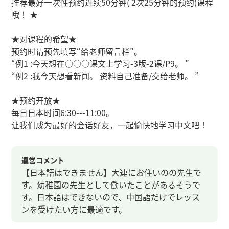
推荐最好一次性预约连续50分钟( 2次25分钟的预约)课程
哦！ ★
★对课程的希望★
预约时请预先填写“给老师留言栏”。
“例1 :今天想在○○○课文上学习-3版-2课/P9。 ”
“例2 :我今天想看新闻。 资料自己准备/交给老师。 ”
★预约开放★
每日日本时间6:30---11:00。
让我们成为最好的会话好友，一起愉快地学习中文吧！
運営コメント
【日本語はできません】大連にお住いのの先生で
す。幼稚園の先生として働いたことがあるそうで
す。日本語はできないので、中国語だけでレッス
ンを受けたい方に最適です。