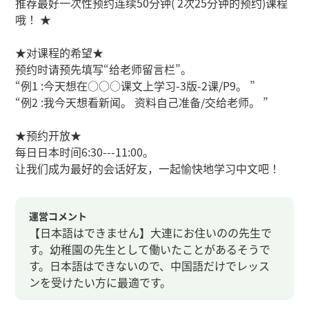
推荐最好一次性预约连续50分钟( 2次25分钟的预约)课程
哦！ ★
★对课程的希望★
预约时请预先填写“给老师留言栏”。
“例1 :今天想在○○○课文上学习-3版-2课/P9。 ”
“例2 :我今天想看新闻。 资料自己准备/交给老师。 ”
★预约开放★
每日日本时间6:30---11:00。
让我们成为最好的会话好友，一起愉快地学习中文吧！
運営コメント
【日本語はできません】大連にお住いのの先生で
す。幼稚園の先生として働いたことがあるそうで
す。日本語はできないので、中国語だけでレッス
ンを受けたい方に最適です。