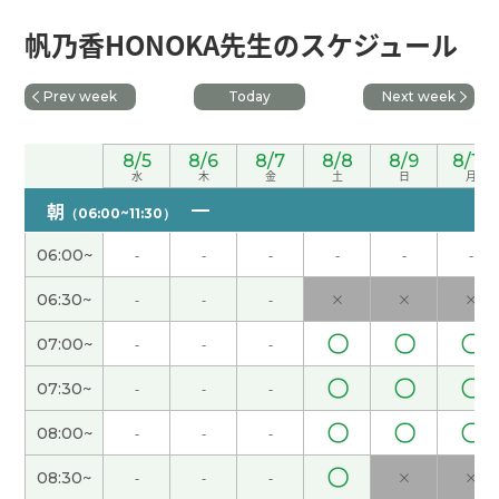
谢谢您的热情教课！我最喜欢的季节是秋天。感觉
帆乃香HONOKA先生のスケジュール
很舒服，而且可以看到漂亮的红叶。我等待秋天的
到来。下次见！
( 50代 女性 )
Prev week
Today
Next week
我住的地方有名胜古迹，叫鹿岛神宫。很好的地
8/5
8/6
8/7
8/8
8/9
8/10
方。但是对外国人来说，好不好不知道。下次见
(
水
木
金
土
日
月
40代 男性 )
朝
（06:00~11:30）
谢谢您的热情教课！我住的地方日照时间不是很
06:00~
-
-
-
-
-
-
长。但是夏天的时候比较长。下次课也很期待！
(
06:30~
-
-
-
×
×
×
50代 女性 )
〇
〇
〇
07:00~
-
-
-
谢谢你的课！ 快递员来了。真遗憾。他寄给我老
〇
〇
〇
07:30~
-
-
-
公，不是给我，一个包裹。
〇
〇
〇
08:00~
-
-
-
谢谢。我喜欢看电视剧。比如说日本的大河剧。三
〇
国志也挺好的。下次见
( 40代 男性 )
08:30~
-
-
-
×
×