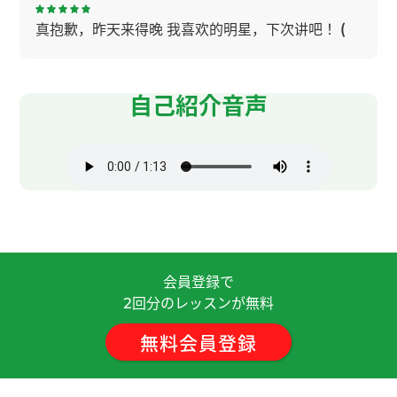
真抱歉，昨天来得晚 我喜欢的明星，下次讲吧！
(
女性 )
フリートークをお願いしましたが、終始だるそう
自己紹介音声
な態度で25分間話すのがつらく感じました。
( 30
代 女性 )
谢谢，老师！我住的地方冬天在健身房可以游泳。
很高兴和您学中文。下次见吧！
( 50代 女性 )
老师，谢谢您！ 不好意思，我总是说不出想说的
话。谢谢您耐心地等我。 我很喜欢看电影。 谢谢您
会員登録で
给我上这么愉快的一节课！我们下次见！
回分のレッスンが無料
2
無料会員登録
谢谢老师，讲得很容易理解。我喜欢看电影。下次
再见！