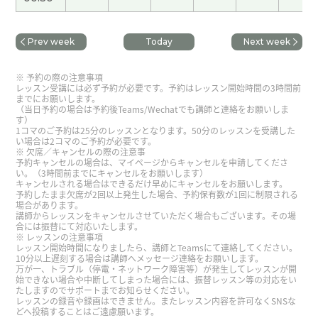
谢谢，日本最有名的神社可能叫伊势神宫。 下次见
(
40代 男性 )
Prev week
Today
Next week
谢谢，我上下班时坐大车。下次见！
( 40代 男性 )
予約の際の注意事項
レッスン受講には必ず予約が必要です。予約はレッスン開始時間の3時間前
までにお願いします。
谢谢您的支持和帮助！在日本，梅雨的季节是从六
（当日予約の場合は予約後Teams/Wechatでも講師と連絡をお願いしま
す）
月份到七月初。还有两个多月。下次课也很期待
1コマのご予約は25分のレッスンとなります。50分のレッスンを受講した
着！
( 50代 女性 )
い場合は2コマのご予約が必要です。
欠席／キャンセルの際の注意事
予約キャンセルの場合は、マイページからキャンセルを申請してくださ
い。（3時間前までにキャンセルをお願いします）
谢谢！日本婚姻介绍所的情况，我不太清楚，可是
キャンセルされる場合はできるだけ早めにキャンセルをお願いします。
我认为最近网上的服务挺多。跟您学中文很开心！
予約したまま欠席が2回以上発生した場合、予約保有数が1回に制限される
場合があります。
下次见！
( 50代 女性 )
講師からレッスンをキャンセルさせていただく場合もございます。その場
合には振替にて対応いたします。
レッスンの注意事項
レッスン開始時間になりましたら、講師とTeamsにて連絡してください。
谢谢你的好课程。每次我上课你的课我很高兴。下
10分以上遅刻する場合は講師へメッセージ連絡をお願いします。
次见。
( 80代 男性 )
万が一、トラブル（停電・ネットワーク障害等）が発生してレッスンが開
始できない場合や中断してしまった場合には、振替レッスン等の対応をい
たしますのでサポートまでお知らせください。
レッスンの録音や録画はできません。またレッスン内容を許可なくSNSな
谢谢您的课！我家附近有神社。新年的时候去神社
どへ投稿することはご遠慮願います。