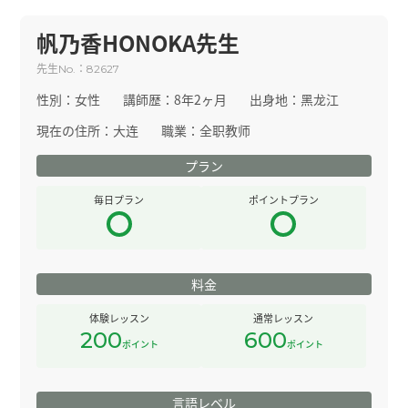
帆乃香HONOKA先生
先生
：
No.
82627
性別：
女性
講師歴：
8年2ヶ月
出身地：
黑龙江
現在の住所：
大连
職業：
全职教师
プラン
毎日プラン
ポイントプラン
料金
体験レッスン
通常レッスン
200
600
ポイント
ポイント
言語レベル