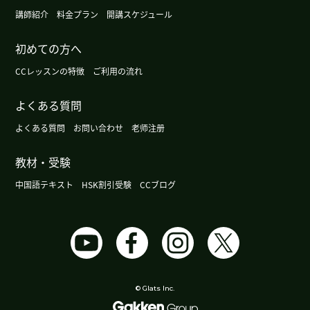
講師紹介
料金プラン
開講スケジュール
谢谢您。我住的地方有海边。期待下次再见到你。
(
40代 男性 )
初めての方へ
CCレッスンの特徴
谢谢您给我上课。谢谢您给我赞美。我要继续努力
ご利用の流れ
学习中文。我住的地方没有海滩，但是上班的地方
よくある質問
有海滩。下次再见，谢谢！
( 男性 )
よくある質問
お問い合わせ
老师注册
谢谢您的课！日本最近有祝日。二月十二号是建国
纪念日。二月二十三号是天皇的生日。下次课也很
教材・受験
期待！
( 50代 女性 )
中国語テキスト
HSK割引受験
CCブログ
我住的地方今年下雪了，有点珍惜，下次见
( 40代
男性 )
谢谢您的热情教课！对我来说，上cc lesson 的课是
很有趣的事情。和您学中文很开心。下次也很期
© Glats Inc.
待！
( 50代 女性 )