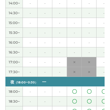
秋天天气好的时候去爬山，看漂亮的红叶。下次
14:00~
-
-
-
-
-
-
见！
( 50代 女性 )
14:30~
-
-
-
-
-
-
谢谢您的支持和帮助。现在的生活中，我说中文的
15:00~
-
-
-
-
-
-
机会不太多，但是我的公司有很多中国同事，有时
候可以用中文聊天。下次课也很期待！
( 50代 女性 )
15:30~
-
-
-
-
-
-
16:00~
-
-
-
-
-
-
谢谢！跟您学中文很开心。下次见！
( 50代 女性 )
16:30~
-
-
-
-
-
-
谢谢您的课！和您学中文很开心。下次见！
( 50代
17:00~
-
-
-
×
×
-
女性 )
17:30~
-
-
-
×
×
-
日本假期很多，中国有点少。下次见
( 40代 男性 )
夜
（18:00~0:30）
我的公司有用ai的人，但是多不多不知道。下次见
(
〇
〇
〇
18:00~
-
-
-
40代 男性 )
〇
〇
〇
18:30~
-
-
-
谢谢您的支持和帮助。和您学中文很开心。托您的