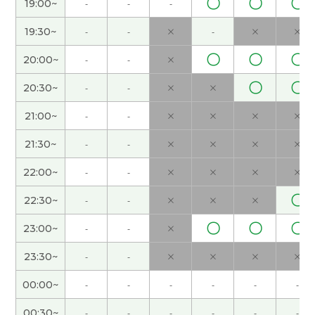
〇
〇
〇
19:00~
-
-
-
福，这次旅游一切顺利。下次课也很期待！
( 50代
女性 )
19:30~
-
-
×
-
×
×
〇
〇
〇
20:00~
-
-
×
谢谢，我喜欢喝茶。下次见
( 40代 男性 )
〇
〇
20:30~
-
-
×
×
谢谢您的课！在日本，黄金周旅游的人挺多。所以
21:00~
-
-
×
×
×
×
价格很贵。但是这是很宝贵的机会去旅游。和您学
中文很开心。下次见！
( 50代 女性 )
21:30~
-
-
×
×
×
×
22:00~
-
-
×
×
×
×
日本现在家庭使用密码锁的不太多的感觉。下次
见！
( 40代 男性 )
〇
22:30~
-
-
×
×
×
〇
〇
〇
23:00~
-
-
×
谢谢，下次见
( 40代 男性 )
23:30~
-
-
×
×
×
×
我推荐五月的青森。很好的日本的旅游胜地。樱花
00:00~
-
-
-
-
-
-
很漂亮。下次见
( 40代 男性 )
00:30~
-
-
-
-
-
-