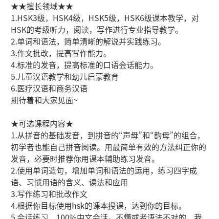
★★擅长领域★★
1.HSK3级，HSK4级，HSK5级，HSK6级课本教学，对
HSK的考级听力，阅读，写作进行专业指导教学。
2.单词和语法，简单清晰的解说并实践练习。
3.作文批改，提高写作能力。
4.标准的发音，提高标准的口语会话能力。
5.儿童汉语教学和幼儿启蒙教育
6.医疗汉语和商务汉语
期待着和大家见面~
★可选课程内容★
1.从拼音的基础发音，到拼音的“声母”和“韵母”的组合，
初学者也能自己拼音阅读。用最简单有效的方法纠正你的
发音，必要时推荐你用课本辅助练习发音。
2.使用单词造句，增加单词和语法的运用，练习四字成
语、习惯用语的含义、读法和应用
3.写作练习和批改作文
4.根据你目标使用hsk的课本授课，达到你的目标。
5.会话练习，100%中文会话。不懂或者语法不对的，我