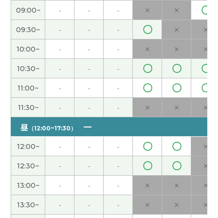
〇
09:00~
-
-
-
×
×
谢谢您的课！我的愿望是海外留学和旅游。您呢？
和您一起学中文很开心！下次见吧。
( 50代 女性 )
〇
09:30~
-
-
-
×
×
10:00~
-
-
-
×
×
×
谢谢您的热情教课！我的愿望是海外留学和旅游。
希望用中文旅游。下次课也很期待！
( 50代 女性 )
〇
〇
〇
10:30~
-
-
-
〇
〇
〇
11:00~
-
-
-
谢谢您的支持和帮助！我喜欢看演唱会。和您一起
学中文很开心！下次见！
( 50代 女性 )
11:30~
-
-
-
×
×
×
昼
（12:00~17:30）
谢谢，下次见
( 40代 男性 )
〇
〇
12:00~
-
-
-
×
谢谢您的支持和帮助！我住的地方没有溶洞。但是
〇
〇
12:30~
-
-
-
×
去年我去旅游看了山口县的溶洞，挺有意思。下次
见！
( 50代 女性 )
13:00~
-
-
-
×
×
×
13:30~
-
-
-
×
×
×
谢谢您的课！我很喜欢学中文，也喜欢爬山。希望