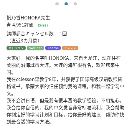
帆乃香HONOKA先生
4.951評価
(
15492
)
講師都合キャンセル数：
1回
（直近3カ月間）
毎日プラン
オススメ
WeChat
Teams
大家好！我的名字叫HONOKA，来自黑龙江，现在住在
美丽的沿海城市大连。大连的海鲜很有名，欢迎您来中
国。
我在cclesson里教学8年，并获得了国际高级汉语教师资
格证书。承蒙大家的信任预约我的课程，和我一起学习中
文。
我不会讲日语，但是我有很丰富的教学经验，不用担心，
我会给你自信的。我的中文发音非常标准流利。我会帮助
你制定好的学习计划和目标，给你最好的建议，帮助你找
到最合适的学习方法。