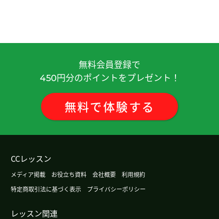
参拜。和您学中文很开心！感谢您的帮助。
( 50代
女性 )
谢谢您的课！我喜欢拍照片。您呢？下次课也很期
待。下次见！
( 50代 女性 )
無料会員登録で
円分のポイントをプレゼント！
450
谢谢，3月份我打算去西安旅游。期待。下次见
( 40
代 男性 )
無料
で
体験
する
谢谢，日本算命的人不太多的感觉。
( 40代 男性 )
谢谢您的课！我认为日本现在IT产业最好。有很大的
发展余地。和您学中文很开心！下次见！
( 50代 女
CCレッスン
性 )
メディア掲載
お役立ち資料
会社概要
利用規約
特定商取引法に基づく表示
プライバシーポリシー
我住的地方没有海滩。在日本的话有海滩。下次见
(
40代 男性 )
レッスン関連