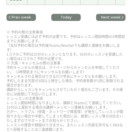
谢谢，日本最有名的神社可能叫伊势神宫。 下次见
(
40代 男性 )
Prev week
Today
Next week
谢谢，我上下班时坐大车。下次见！
( 40代 男性 )
予約の際の注意事項
レッスン受講には必ず予約が必要です。予約はレッスン開始時間の3時間前
までにお願いします。
谢谢您的支持和帮助！在日本，梅雨的季节是从六
（当日予約の場合は予約後Teams/Wechatでも講師と連絡をお願いしま
す）
月份到七月初。还有两个多月。下次课也很期待
1コマのご予約は25分のレッスンとなります。50分のレッスンを受講した
着！
( 50代 女性 )
い場合は2コマのご予約が必要です。
欠席／キャンセルの際の注意事
予約キャンセルの場合は、マイページからキャンセルを申請してくださ
い。（3時間前までにキャンセルをお願いします）
谢谢！日本婚姻介绍所的情况，我不太清楚，可是
キャンセルされる場合はできるだけ早めにキャンセルをお願いします。
我认为最近网上的服务挺多。跟您学中文很开心！
予約したまま欠席が2回以上発生した場合、予約保有数が1回に制限される
場合があります。
下次见！
( 50代 女性 )
講師からレッスンをキャンセルさせていただく場合もございます。その場
合には振替にて対応いたします。
レッスンの注意事項
レッスン開始時間になりましたら、講師とTeamsにて連絡してください。
谢谢你的好课程。每次我上课你的课我很高兴。下
10分以上遅刻する場合は講師へメッセージ連絡をお願いします。
次见。
( 80代 男性 )
万が一、トラブル（停電・ネットワーク障害等）が発生してレッスンが開
始できない場合や中断してしまった場合には、振替レッスン等の対応をい
たしますのでサポートまでお知らせください。
レッスンの録音や録画はできません。またレッスン内容を許可なくSNSな
谢谢您的课！我家附近有神社。新年的时候去神社
どへ投稿することはご遠慮願います。