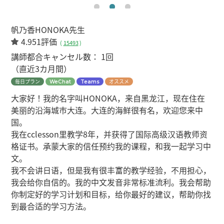
帆乃香HONOKA先生
4.951評価
(
15493
)
講師都合キャンセル数：
1回
（直近3カ月間）
毎日プラン
オススメ
WeChat
Teams
大家好！我的名字叫HONOKA，来自黑龙江，现在住在
美丽的沿海城市大连。大连的海鲜很有名，欢迎您来中
国。
我在cclesson里教学8年，并获得了国际高级汉语教师资
格证书。承蒙大家的信任预约我的课程，和我一起学习中
文。
我不会讲日语，但是我有很丰富的教学经验，不用担心，
我会给你自信的。我的中文发音非常标准流利。我会帮助
你制定好的学习计划和目标，给你最好的建议，帮助你找
到最合适的学习方法。