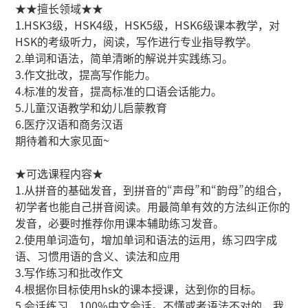
★★擅长领域★★
1.HSK3级，HSK4级，HSK5级，HSK6级课本教学，对
HSK的考级听力，阅读，写作进行专业指导教学。
2.单词和语法，简单清晰的解说并实践练习。
3.作文批改，提高写作能力。
4.标准的发音，提高标准的口语会话能力。
5.儿童汉语教学和幼儿启蒙教育
6.医疗汉语和商务汉语
期待着和大家见面~
★可选课程内容★
1.从拼音的基础发音，到拼音的“声母”和“韵母”的组合，
初学者也能自己拼音阅读。用最简单有效的方法纠正你的
发音，必要时推荐你用课本辅助练习发音。
2.使用单词造句，增加单词和语法的运用，练习四字成
语、习惯用语的含义、读法和应用
3.写作练习和批改作文
4.根据你目标使用hsk的课本授课，达到你的目标。
5.会话练习，100%中文会话。不懂或者语法不对的，我