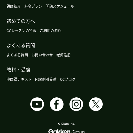
講師紹介
料金プラン
開講スケジュール
谢谢您。我住的地方有海边。期待下次再见到你。
(
40代 男性 )
初めての方へ
CCレッスンの特徴
谢谢您给我上课。谢谢您给我赞美。我要继续努力
ご利用の流れ
学习中文。我住的地方没有海滩，但是上班的地方
よくある質問
有海滩。下次再见，谢谢！
( 男性 )
よくある質問
お問い合わせ
老师注册
谢谢您的课！日本最近有祝日。二月十二号是建国
纪念日。二月二十三号是天皇的生日。下次课也很
教材・受験
期待！
( 50代 女性 )
中国語テキスト
HSK割引受験
CCブログ
我住的地方今年下雪了，有点珍惜，下次见
( 40代
男性 )
谢谢您的热情教课！对我来说，上cc lesson 的课是
很有趣的事情。和您学中文很开心。下次也很期
© Glats Inc.
待！
( 50代 女性 )