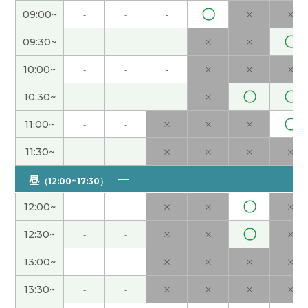
〇
09:00~
-
-
-
×
×
谢谢您的课！我的愿望是海外留学和旅游。您呢？
和您一起学中文很开心！下次见吧。
( 50代 女性 )
〇
09:30~
-
-
-
×
×
10:00~
-
-
-
×
×
×
谢谢您的热情教课！我的愿望是海外留学和旅游。
希望用中文旅游。下次课也很期待！
( 50代 女性 )
〇
〇
10:30~
-
-
-
×
〇
11:00~
-
-
×
×
×
谢谢您的支持和帮助！我喜欢看演唱会。和您一起
学中文很开心！下次见！
( 50代 女性 )
11:30~
-
-
×
×
×
×
昼
（12:00~17:30）
谢谢，下次见
( 40代 男性 )
〇
12:00~
-
-
×
×
×
谢谢您的支持和帮助！我住的地方没有溶洞。但是
〇
12:30~
-
-
×
×
×
去年我去旅游看了山口县的溶洞，挺有意思。下次
见！
( 50代 女性 )
13:00~
-
-
×
×
×
×
13:30~
-
-
×
×
×
×
谢谢您的课！我很喜欢学中文，也喜欢爬山。希望