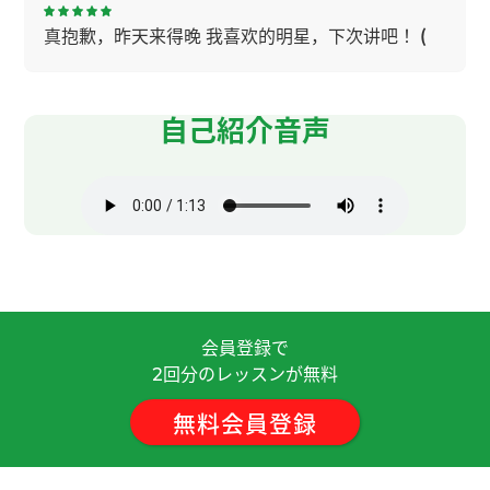
真抱歉，昨天来得晚 我喜欢的明星，下次讲吧！
(
女性 )
フリートークをお願いしましたが、終始だるそう
自己紹介音声
な態度で25分間話すのがつらく感じました。
( 30
代 女性 )
谢谢，老师！我住的地方冬天在健身房可以游泳。
很高兴和您学中文。下次见吧！
( 50代 女性 )
老师，谢谢您！ 不好意思，我总是说不出想说的
话。谢谢您耐心地等我。 我很喜欢看电影。 谢谢您
会員登録で
给我上这么愉快的一节课！我们下次见！
回分のレッスンが無料
2
無料会員登録
谢谢老师，讲得很容易理解。我喜欢看电影。下次
再见！