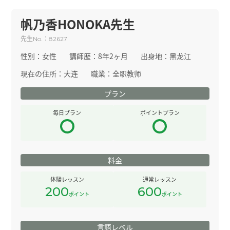
帆乃香HONOKA先生
先生
：
No.
82627
性別：
女性
講師歴：
8年2ヶ月
出身地：
黑龙江
現在の住所：
大连
職業：
全职教师
プラン
毎日プラン
ポイントプラン
料金
体験レッスン
通常レッスン
200
600
ポイント
ポイント
言語レベル