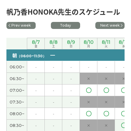
谢谢您的热情教课！我最喜欢的季节是秋天。感觉
帆乃香HONOKA先生のスケジュール
很舒服，而且可以看到漂亮的红叶。我等待秋天的
到来。下次见！
( 50代 女性 )
Prev week
Today
Next week
我住的地方有名胜古迹，叫鹿岛神宫。很好的地
8/7
8/8
8/9
8/10
8/11
8/12
方。但是对外国人来说，好不好不知道。下次见
(
金
土
日
月
火
水
40代 男性 )
朝
（06:00~11:30）
谢谢您的热情教课！我住的地方日照时间不是很
06:00~
-
-
-
-
-
-
长。但是夏天的时候比较长。下次课也很期待！
(
06:30~
-
-
-
×
×
×
50代 女性 )
〇
〇
〇
07:00~
-
-
-
谢谢你的课！ 快递员来了。真遗憾。他寄给我老
07:30~
-
-
-
×
×
×
公，不是给我，一个包裹。
〇
〇
〇
08:00~
-
-
-
谢谢。我喜欢看电视剧。比如说日本的大河剧。三
〇
国志也挺好的。下次见
( 40代 男性 )
08:30~
-
-
-
×
×