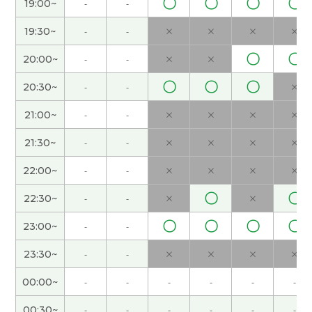
〇
〇
〇
〇
19:00~
-
-
福，这次旅游一切顺利。下次课也很期待！
( 50代
女性 )
19:30~
-
-
×
×
×
×
〇
〇
20:00~
-
-
×
×
谢谢，我喜欢喝茶。下次见
( 40代 男性 )
〇
〇
〇
20:30~
-
-
×
谢谢您的课！在日本，黄金周旅游的人挺多。所以
21:00~
-
-
×
×
×
×
价格很贵。但是这是很宝贵的机会去旅游。和您学
中文很开心。下次见！
( 50代 女性 )
21:30~
-
-
×
×
×
×
22:00~
-
-
×
×
×
×
日本现在家庭使用密码锁的不太多的感觉。下次
见！
( 40代 男性 )
〇
〇
22:30~
-
-
×
×
〇
〇
〇
〇
23:00~
-
-
谢谢，下次见
( 40代 男性 )
23:30~
-
-
×
×
×
×
我推荐五月的青森。很好的日本的旅游胜地。樱花
00:00~
-
-
-
-
-
-
很漂亮。下次见
( 40代 男性 )
00:30~
-
-
-
-
-
-