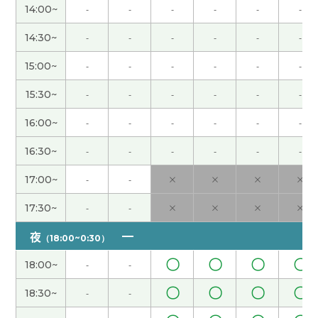
秋天天气好的时候去爬山，看漂亮的红叶。下次
14:00~
-
-
-
-
-
-
见！
( 50代 女性 )
14:30~
-
-
-
-
-
-
谢谢您的支持和帮助。现在的生活中，我说中文的
15:00~
-
-
-
-
-
-
机会不太多，但是我的公司有很多中国同事，有时
候可以用中文聊天。下次课也很期待！
( 50代 女性 )
15:30~
-
-
-
-
-
-
16:00~
-
-
-
-
-
-
谢谢！跟您学中文很开心。下次见！
( 50代 女性 )
16:30~
-
-
-
-
-
-
谢谢您的课！和您学中文很开心。下次见！
( 50代
17:00~
-
-
×
×
×
×
女性 )
17:30~
-
-
×
×
×
×
日本假期很多，中国有点少。下次见
( 40代 男性 )
夜
（18:00~0:30）
我的公司有用ai的人，但是多不多不知道。下次见
(
〇
〇
〇
〇
18:00~
-
-
40代 男性 )
〇
〇
〇
〇
18:30~
-
-
谢谢您的支持和帮助。和您学中文很开心。托您的