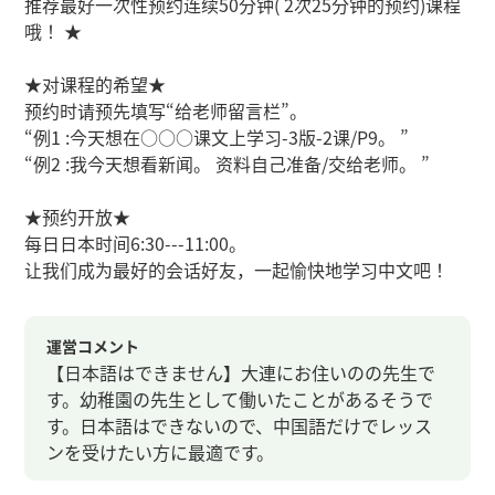
推荐最好一次性预约连续50分钟( 2次25分钟的预约)课程
哦！ ★
★对课程的希望★
预约时请预先填写“给老师留言栏”。
“例1 :今天想在○○○课文上学习-3版-2课/P9。 ”
“例2 :我今天想看新闻。 资料自己准备/交给老师。 ”
★预约开放★
每日日本时间6:30---11:00。
让我们成为最好的会话好友，一起愉快地学习中文吧！
運営コメント
【日本語はできません】大連にお住いのの先生で
す。幼稚園の先生として働いたことがあるそうで
す。日本語はできないので、中国語だけでレッス
ンを受けたい方に最適です。