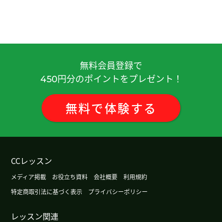
参拜。和您学中文很开心！感谢您的帮助。
( 50代
女性 )
谢谢您的课！我喜欢拍照片。您呢？下次课也很期
待。下次见！
( 50代 女性 )
無料会員登録で
円分のポイントをプレゼント！
450
谢谢，3月份我打算去西安旅游。期待。下次见
( 40
代 男性 )
無料
で
体験
する
谢谢，日本算命的人不太多的感觉。
( 40代 男性 )
谢谢您的课！我认为日本现在IT产业最好。有很大的
发展余地。和您学中文很开心！下次见！
( 50代 女
CCレッスン
性 )
メディア掲載
お役立ち資料
会社概要
利用規約
特定商取引法に基づく表示
プライバシーポリシー
我住的地方没有海滩。在日本的话有海滩。下次见
(
40代 男性 )
レッスン関連