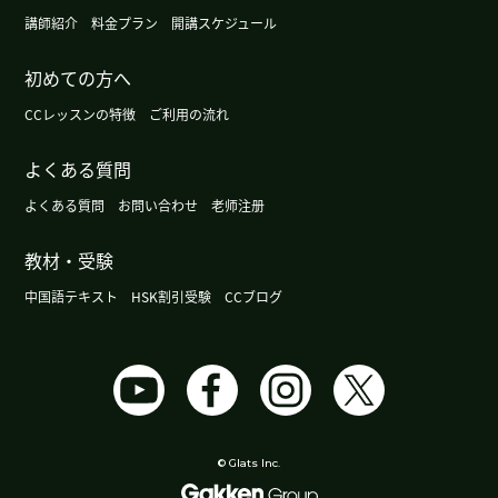
講師紹介
料金プラン
開講スケジュール
谢谢您。我住的地方有海边。期待下次再见到你。
(
40代 男性 )
初めての方へ
CCレッスンの特徴
谢谢您给我上课。谢谢您给我赞美。我要继续努力
ご利用の流れ
学习中文。我住的地方没有海滩，但是上班的地方
よくある質問
有海滩。下次再见，谢谢！
( 男性 )
よくある質問
お問い合わせ
老师注册
谢谢您的课！日本最近有祝日。二月十二号是建国
纪念日。二月二十三号是天皇的生日。下次课也很
教材・受験
期待！
( 50代 女性 )
中国語テキスト
HSK割引受験
CCブログ
我住的地方今年下雪了，有点珍惜，下次见
( 40代
男性 )
谢谢您的热情教课！对我来说，上cc lesson 的课是
很有趣的事情。和您学中文很开心。下次也很期
© Glats Inc.
待！
( 50代 女性 )