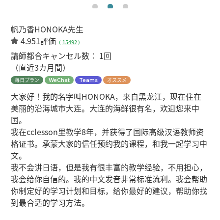
帆乃香HONOKA先生
4.951評価
(
15492
)
講師都合キャンセル数：
1回
（直近3カ月間）
毎日プラン
オススメ
WeChat
Teams
大家好！我的名字叫HONOKA，来自黑龙江，现在住在
美丽的沿海城市大连。大连的海鲜很有名，欢迎您来中
国。
我在cclesson里教学8年，并获得了国际高级汉语教师资
格证书。承蒙大家的信任预约我的课程，和我一起学习中
文。
我不会讲日语，但是我有很丰富的教学经验，不用担心，
我会给你自信的。我的中文发音非常标准流利。我会帮助
你制定好的学习计划和目标，给你最好的建议，帮助你找
到最合适的学习方法。