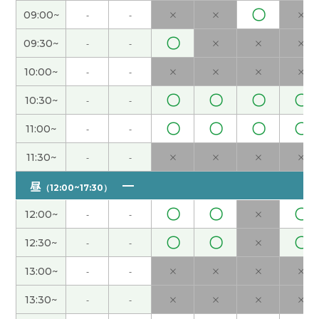
〇
09:00~
-
-
×
×
×
谢谢您的课！我的愿望是海外留学和旅游。您呢？
和您一起学中文很开心！下次见吧。
( 50代 女性 )
〇
09:30~
-
-
×
×
×
10:00~
-
-
×
×
×
×
谢谢您的热情教课！我的愿望是海外留学和旅游。
希望用中文旅游。下次课也很期待！
( 50代 女性 )
〇
〇
〇
〇
10:30~
-
-
〇
〇
〇
〇
11:00~
-
-
谢谢您的支持和帮助！我喜欢看演唱会。和您一起
学中文很开心！下次见！
( 50代 女性 )
11:30~
-
-
×
×
×
×
昼
（12:00~17:30）
谢谢，下次见
( 40代 男性 )
〇
〇
〇
12:00~
-
-
×
谢谢您的支持和帮助！我住的地方没有溶洞。但是
〇
〇
〇
12:30~
-
-
×
去年我去旅游看了山口县的溶洞，挺有意思。下次
见！
( 50代 女性 )
13:00~
-
-
×
×
×
×
13:30~
-
-
×
×
×
×
谢谢您的课！我很喜欢学中文，也喜欢爬山。希望