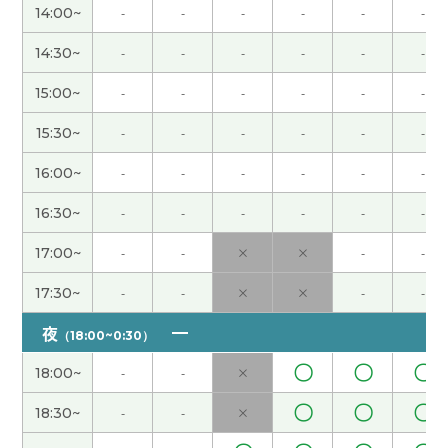
秋天天气好的时候去爬山，看漂亮的红叶。下次
14:00~
-
-
-
-
-
-
见！
( 50代 女性 )
14:30~
-
-
-
-
-
-
谢谢您的支持和帮助。现在的生活中，我说中文的
15:00~
-
-
-
-
-
-
机会不太多，但是我的公司有很多中国同事，有时
候可以用中文聊天。下次课也很期待！
( 50代 女性 )
15:30~
-
-
-
-
-
-
16:00~
-
-
-
-
-
-
谢谢！跟您学中文很开心。下次见！
( 50代 女性 )
16:30~
-
-
-
-
-
-
谢谢您的课！和您学中文很开心。下次见！
( 50代
17:00~
-
-
×
×
-
-
女性 )
17:30~
-
-
×
×
-
-
日本假期很多，中国有点少。下次见
( 40代 男性 )
夜
（18:00~0:30）
我的公司有用ai的人，但是多不多不知道。下次见
(
〇
〇
〇
18:00~
-
-
×
40代 男性 )
〇
〇
〇
18:30~
-
-
×
谢谢您的支持和帮助。和您学中文很开心。托您的