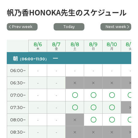
谢谢您的热情教课！我最喜欢的季节是秋天。感觉
帆乃香HONOKA先生のスケジュール
很舒服，而且可以看到漂亮的红叶。我等待秋天的
到来。下次见！
( 50代 女性 )
Prev week
Today
Next week
我住的地方有名胜古迹，叫鹿岛神宫。很好的地
8/6
8/7
8/8
8/9
8/10
8/11
方。但是对外国人来说，好不好不知道。下次见
(
木
金
土
日
月
火
40代 男性 )
朝
（06:00~11:30）
谢谢您的热情教课！我住的地方日照时间不是很
06:00~
-
-
-
-
-
-
长。但是夏天的时候比较长。下次课也很期待！
(
06:30~
-
-
×
×
×
×
50代 女性 )
〇
〇
〇
〇
07:00~
-
-
谢谢你的课！ 快递员来了。真遗憾。他寄给我老
〇
〇
〇
07:30~
-
-
×
公，不是给我，一个包裹。
〇
〇
〇
08:00~
-
-
×
谢谢。我喜欢看电视剧。比如说日本的大河剧。三
国志也挺好的。下次见
( 40代 男性 )
08:30~
-
-
×
×
×
×