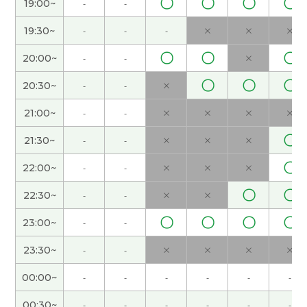
〇
〇
〇
〇
19:00~
-
-
福，这次旅游一切顺利。下次课也很期待！
( 50代
女性 )
19:30~
-
-
-
×
×
×
〇
〇
〇
20:00~
-
-
×
谢谢，我喜欢喝茶。下次见
( 40代 男性 )
〇
〇
〇
20:30~
-
-
×
谢谢您的课！在日本，黄金周旅游的人挺多。所以
21:00~
-
-
×
×
×
×
价格很贵。但是这是很宝贵的机会去旅游。和您学
中文很开心。下次见！
( 50代 女性 )
〇
21:30~
-
-
×
×
×
〇
22:00~
-
-
×
×
×
日本现在家庭使用密码锁的不太多的感觉。下次
见！
( 40代 男性 )
〇
〇
22:30~
-
-
×
×
〇
〇
〇
〇
23:00~
-
-
谢谢，下次见
( 40代 男性 )
23:30~
-
-
×
×
×
×
我推荐五月的青森。很好的日本的旅游胜地。樱花
00:00~
-
-
-
-
-
-
很漂亮。下次见
( 40代 男性 )
00:30~
-
-
-
-
-
-