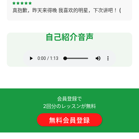
真抱歉，昨天来得晚 我喜欢的明星，下次讲吧！
(
女性 )
フリートークをお願いしましたが、終始だるそう
自己紹介音声
な態度で25分間話すのがつらく感じました。
( 30
代 女性 )
谢谢，老师！我住的地方冬天在健身房可以游泳。
很高兴和您学中文。下次见吧！
( 50代 女性 )
老师，谢谢您！ 不好意思，我总是说不出想说的
话。谢谢您耐心地等我。 我很喜欢看电影。 谢谢您
会員登録で
给我上这么愉快的一节课！我们下次见！
回分のレッスンが無料
2
無料会員登録
谢谢老师，讲得很容易理解。我喜欢看电影。下次
再见！