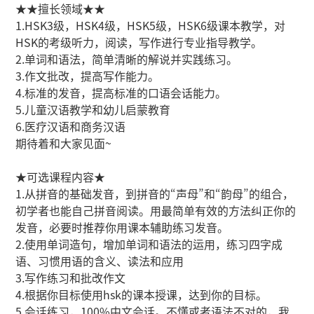
★★擅长领域★★
1.HSK3级，HSK4级，HSK5级，HSK6级课本教学，对
HSK的考级听力，阅读，写作进行专业指导教学。
2.单词和语法，简单清晰的解说并实践练习。
3.作文批改，提高写作能力。
4.标准的发音，提高标准的口语会话能力。
5.儿童汉语教学和幼儿启蒙教育
6.医疗汉语和商务汉语
期待着和大家见面~
★可选课程内容★
1.从拼音的基础发音，到拼音的“声母”和“韵母”的组合，
初学者也能自己拼音阅读。用最简单有效的方法纠正你的
发音，必要时推荐你用课本辅助练习发音。
2.使用单词造句，增加单词和语法的运用，练习四字成
语、习惯用语的含义、读法和应用
3.写作练习和批改作文
4.根据你目标使用hsk的课本授课，达到你的目标。
5.会话练习，100%中文会话。不懂或者语法不对的，我