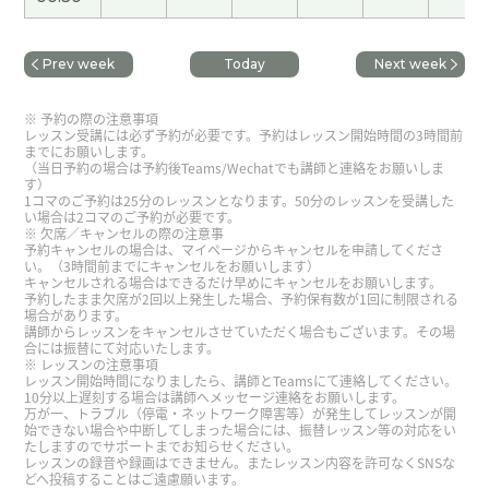
谢谢，日本最有名的神社可能叫伊势神宫。 下次见
(
40代 男性 )
Prev week
Today
Next week
谢谢，我上下班时坐大车。下次见！
( 40代 男性 )
予約の際の注意事項
レッスン受講には必ず予約が必要です。予約はレッスン開始時間の3時間前
までにお願いします。
谢谢您的支持和帮助！在日本，梅雨的季节是从六
（当日予約の場合は予約後Teams/Wechatでも講師と連絡をお願いしま
す）
月份到七月初。还有两个多月。下次课也很期待
1コマのご予約は25分のレッスンとなります。50分のレッスンを受講した
着！
( 50代 女性 )
い場合は2コマのご予約が必要です。
欠席／キャンセルの際の注意事
予約キャンセルの場合は、マイページからキャンセルを申請してくださ
い。（3時間前までにキャンセルをお願いします）
谢谢！日本婚姻介绍所的情况，我不太清楚，可是
キャンセルされる場合はできるだけ早めにキャンセルをお願いします。
我认为最近网上的服务挺多。跟您学中文很开心！
予約したまま欠席が2回以上発生した場合、予約保有数が1回に制限される
場合があります。
下次见！
( 50代 女性 )
講師からレッスンをキャンセルさせていただく場合もございます。その場
合には振替にて対応いたします。
レッスンの注意事項
レッスン開始時間になりましたら、講師とTeamsにて連絡してください。
谢谢你的好课程。每次我上课你的课我很高兴。下
10分以上遅刻する場合は講師へメッセージ連絡をお願いします。
次见。
( 80代 男性 )
万が一、トラブル（停電・ネットワーク障害等）が発生してレッスンが開
始できない場合や中断してしまった場合には、振替レッスン等の対応をい
たしますのでサポートまでお知らせください。
レッスンの録音や録画はできません。またレッスン内容を許可なくSNSな
谢谢您的课！我家附近有神社。新年的时候去神社
どへ投稿することはご遠慮願います。