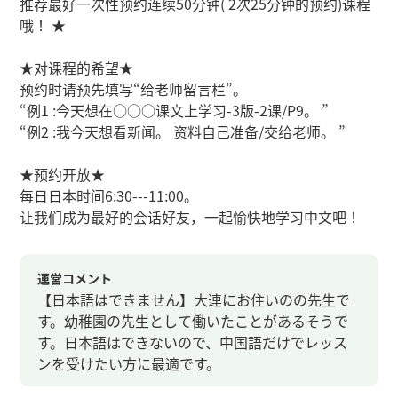
推荐最好一次性预约连续50分钟( 2次25分钟的预约)课程
哦！ ★
★对课程的希望★
预约时请预先填写“给老师留言栏”。
“例1 :今天想在○○○课文上学习-3版-2课/P9。 ”
“例2 :我今天想看新闻。 资料自己准备/交给老师。 ”
★预约开放★
每日日本时间6:30---11:00。
让我们成为最好的会话好友，一起愉快地学习中文吧！
運営コメント
【日本語はできません】大連にお住いのの先生で
す。幼稚園の先生として働いたことがあるそうで
す。日本語はできないので、中国語だけでレッス
ンを受けたい方に最適です。