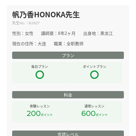
帆乃香HONOKA先生
先生
：
No.
82627
性別：
女性
講師歴：
8年2ヶ月
出身地：
黑龙江
現在の住所：
大连
職業：
全职教师
プラン
毎日プラン
ポイントプラン
料金
体験レッスン
通常レッスン
200
600
ポイント
ポイント
言語レベル