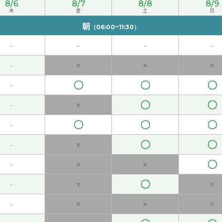
8/6
8/7
8/8
8/9
一起学中文很开心！下次见！
( 50代 女性 )
木
金
土
日
朝
（06:00~11:30）
-
-
-
-
但是去年我去旅游看了山口县的溶洞，挺有意思。下次见！
( 50
-
×
×
×
〇
〇
〇
-
希望秋天天气好的时候去爬山，看漂亮的红叶。下次见！
( 50代 
〇
〇
-
×
文的机会不太多，但是我的公司有很多中国同事，有时候可以用
〇
〇
〇
-
〇
〇
 )
-
×
〇
-
×
×
50代 女性 )
〇
-
×
×
 )
-
×
×
×