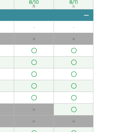
8/10
8/11
月
火
-
-
代 女性 )
×
×
〇
〇
女性 )
〇
〇
中文聊天。下次课也很期待！
( 50代 女性 )
〇
〇
〇
〇
〇
〇
〇
×
×
×