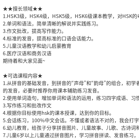
★★擅长领域★★
1.HSK3级，HSK4级，HSK5级，HSK6级课本教学，对H
2.单词和语法，简单清晰的解说并实践练习。
3.作文批改，提高写作能力。
4.标准的发音，提高标准的口语会话能力。
5.儿童汉语教学和幼儿启蒙教育
6.医疗汉语和商务汉语
期待着和大家见面~
★可选课程内容★
1.从拼音的基础发音，到拼音的“声母”和“韵母”的组合，初
的发音，必要时推荐你用课本辅助练习发音。
2.使用单词造句，增加单词和语法的运用，练习四字成语、习
3.写作练习和批改作文
4.根据你目标使用hsk的课本授课，达到你的目标。
5.会话练习，100%中文会话。不懂或者语法不对的，我会打
6.幼儿教育，给孩子分享拼音图片、儿童故事、儿歌、古诗词
7.儿童6岁以上儿童通过拼音图片，学习拼音拼读、发音练习