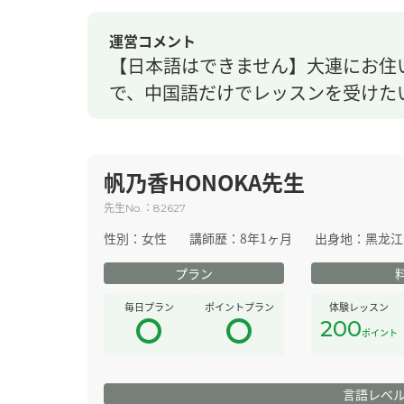
運営コメント
【日本語はできません】大連にお住
で、中国語だけでレッスンを受けた
帆乃香HONOKA先生
先生
：
No.
82627
性別：
女性
講師歴：
8年1ヶ月
出身地：
黑龙江
プラン
毎日プラン
ポイントプラン
体験レッスン
200
ポイント
言語レベ