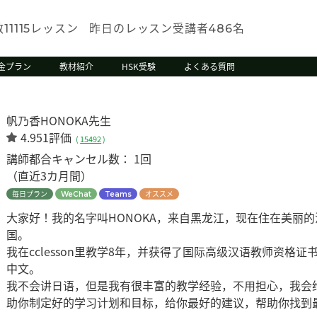
数
レッスン
昨日のレッスン受講者
名
11115
486
金プラン
教材紹介
HSK受験
よくある質問
帆乃香HONOKA先生
4.951評価
(
15492
)
講師都合キャンセル数：
1回
（直近3カ月間）
毎日プラン
オススメ
WeChat
Teams
大家好！我的名字叫HONOKA，来自黑龙江，现在住在美丽
国。
我在cclesson里教学8年，并获得了国际高级汉语教师资
中文。
我不会讲日语，但是我有很丰富的教学经验，不用担心，我会
助你制定好的学习计划和目标，给你最好的建议，帮助你找到