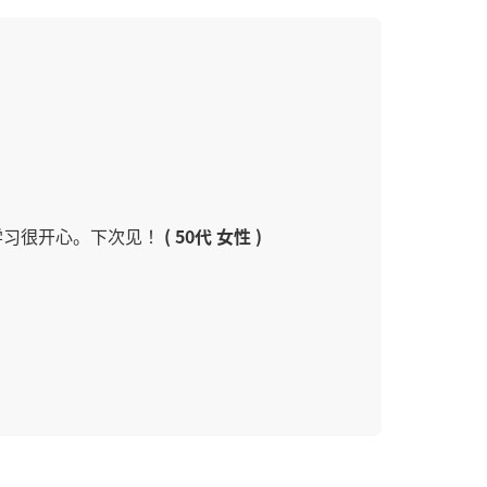
学习很开心。下次见！
( 50代 女性 )
么愉快的一节课！我们下次见！