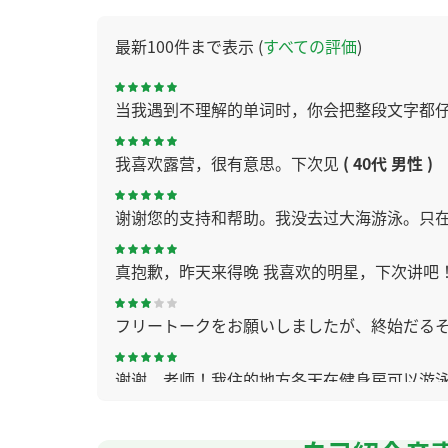
最新100件まで表示 (
すべての評価
)
当我遇到不理解的单词时，你会把整段文字都
我喜欢露营，很有意思。下次见
( 40代 男性 )
谢谢您的支持和帮助。我没去过大海游泳。只
真抱歉，昨天来得晚 我喜欢的明星，下次讲吧
フリートークをお願いしましたが、終始だるそ
谢谢，老师！我住的地方冬天在健身房可以游
老师，谢谢您！ 不好意思，我总是说不出想说