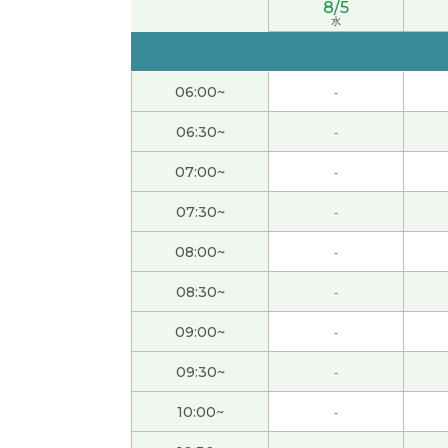
8/5
谢谢您的支持和帮助！我喜欢看演唱会。和您
水
谢谢，下次见
( 40代 男性 )
06:00~
-
谢谢您的支持和帮助！我住的地方没有溶洞。
06:30~
-
07:00~
-
谢谢您的课！我很喜欢学中文，也喜欢爬山。
07:30~
-
谢谢您的支持和帮助。现在的生活中，我说中
08:00~
-
谢谢！跟您学中文很开心。下次见！
( 50代 女性
08:30~
-
09:00~
-
谢谢您的课！和您学中文很开心。下次见！
( 
09:30~
-
日本假期很多，中国有点少。下次见
( 40代 男性
10:00~
-