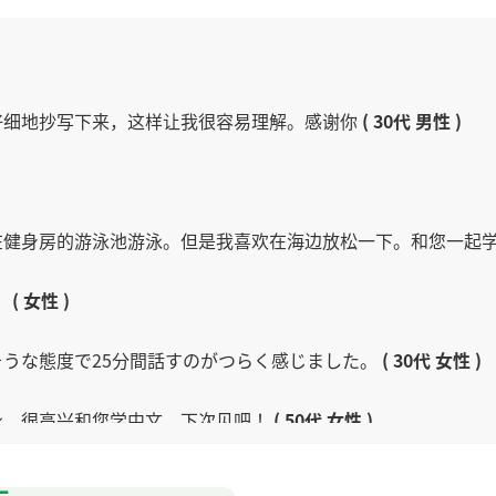
仔细地抄写下来，这样让我很容易理解。感谢你
( 30代 男性 )
在健身房的游泳池游泳。但是我喜欢在海边放松一下。和您一起
！
( 女性 )
うな態度で25分間話すのがつらく感じました。
( 30代 女性 )
泳。很高兴和您学中文。下次见吧！
( 50代 女性 )
的话。谢谢您耐心地等我。 我很喜欢看电影。 谢谢您给我上这