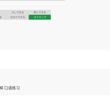
少しできる
割とできる
る
かなりできる
ネイティブ
讲解 口语练习