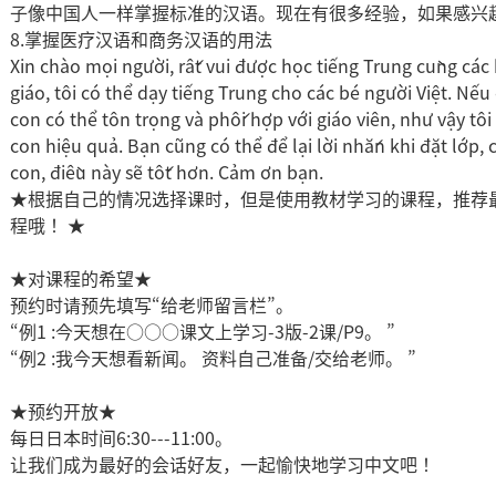
子像中国人一样掌握标准的汉语。现在有很多经验，如果感兴
8.掌握医疗汉语和商务汉语的用法
Xin chào mọi người, rất vui được học tiếng Trung cùng các 
giáo, tôi có thể dạy tiếng Trung cho các bé người Việt. N
con có thể tôn trọng và phối hợp với giáo viên, như vậy tôi
con hiệu quả. Bạn cũng có thể để lại lời nhắn khi đặt lớp, 
con, điều này sẽ tốt hơn. Cảm ơn bạn.
★根据自己的情况选择课时，但是使用教材学习的课程，推荐最好
程哦！ ★
★对课程的希望★
预约时请预先填写“给老师留言栏”。
“例1 :今天想在○○○课文上学习-3版-2课/P9。 ”
“例2 :我今天想看新闻。 资料自己准备/交给老师。 ”
★预约开放★
每日日本时间6:30---11:00。
让我们成为最好的会话好友，一起愉快地学习中文吧！