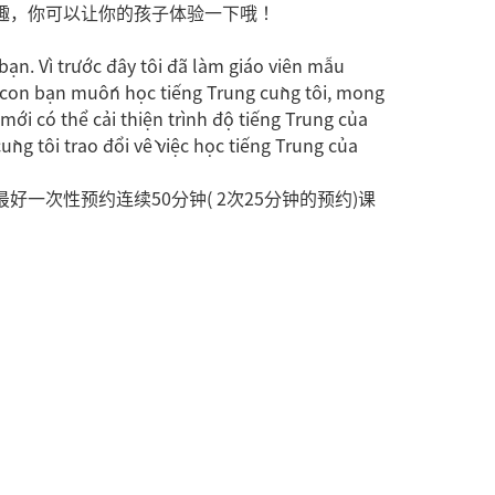
趣，你可以让你的孩子体验一下哦！
bạn. Vì trước đây tôi đã làm giáo viên mẫu
ếu con bạn muốn học tiếng Trung cùng tôi, mong
 mới có thể cải thiện trình độ tiếng Trung của
cùng tôi trao đổi về việc học tiếng Trung của
一次性预约连续50分钟( 2次25分钟的预约)课