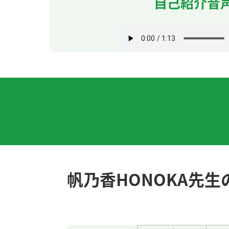
自己紹介音
谢谢老师，讲得很容易理解。我喜欢看电影。
谢谢您的热情教课！我最喜欢的季节是秋天。
我住的地方有名胜古迹，叫鹿岛神宫。很好的
谢谢您的热情教课！我住的地方日照时间不是
谢谢你的课！ 快递员来了。真遗憾。他寄给我
谢谢。我喜欢看电视剧。比如说日本的大河剧
帆乃香HONOKA先
谢谢您的课！我的愿望是海外留学和旅游。您
谢谢您的热情教课！我的愿望是海外留学和旅