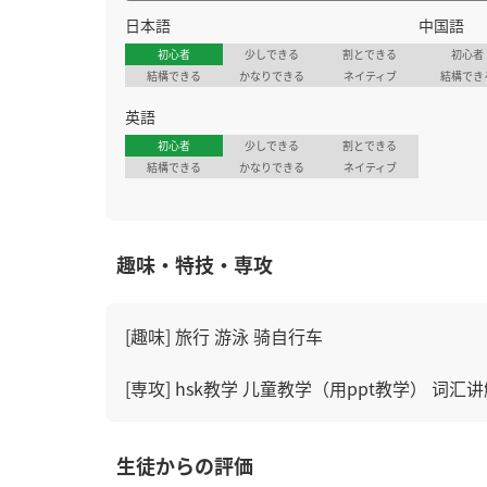
日本語
中国語
初心者
少しできる
割とできる
初心者
結構できる
かなりできる
ネイティブ
結構でき
英語
初心者
少しできる
割とできる
結構できる
かなりできる
ネイティブ
趣味・特技・専攻
[趣味] 旅行 游泳 骑自行车
[専攻] hsk教学 儿童教学（用ppt教学） 词汇
生徒からの評価