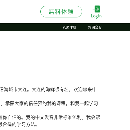
無料体験
Login
老师注册
お問合せ
的沿海城市大连。大连的海鲜很有名，欢迎您来中
格证书。承蒙大家的信任预约我的课程，和我一起学习
给你自信的。我的中文发音非常标准流利。我会帮
最合适的学习方法。