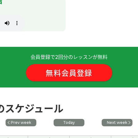
声
下次再见！
感觉很舒服，而且可以看到漂亮的红叶。我等待秋天的到来。下
地方。但是对外国人来说，好不好不知道。下次见
( 40代 男性 )
会員登録で
回分のレッスンが無料
2
很长。但是夏天的时候比较长。下次课也很期待！
( 50代 女性 )
無料会員登録
老公，不是给我，一个包裹。
。三国志也挺好的。下次见
( 40代 男性 )
生のスケジュール
呢？和您一起学中文很开心！下次见吧。
( 50代 女性 )
Prev week
Today
Next week
游。希望用中文旅游。下次课也很期待！
( 50代 女性 )