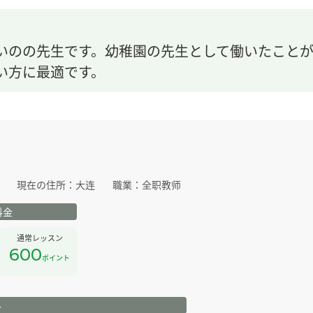
いのの先生です。幼稚園の先生として働いたこと
い方に最適です。
現在の住所：
大连
職業：
全职教师
料金
通常レッスン
600
ポイント
ル