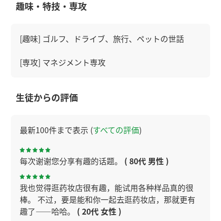
趣味・特技・専攻
[趣味] ゴルフ、ドライブ、旅行、ペットの世話
[専攻] マネジメント専攻
生徒からの評価
最新100件まで表示 (
すべての評価
)
每次谢谢您分享有趣的话题。
( 80代 男性 )
我也觉得逛药妆店很有趣，能试用各种样品真的很
棒。 不过，要是能和你一起去逛药妆店，那就更有
趣了——哈哈。
( 20代 女性 )