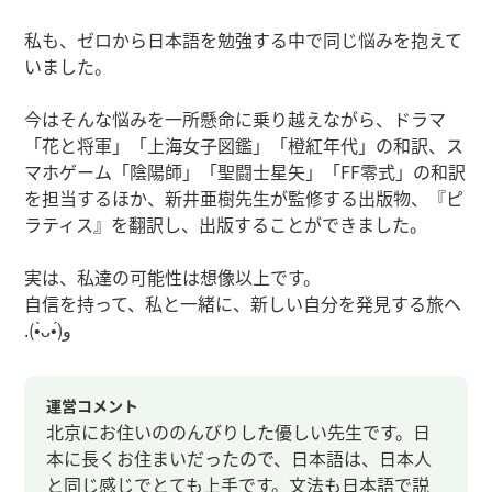
私も、ゼロから日本語を勉強する中で同じ悩みを抱えて
いました。
今はそんな悩みを一所懸命に乗り越えながら、ドラマ
「花と将軍」「上海女子図鑑」「橙紅年代」の和訳、ス
マホゲーム「陰陽師」「聖闘士星矢」「FF零式」の和訳
を担当するほか、新井亜樹先生が監修する出版物、『ピ
ラティス』を翻訳し、出版することができました。
実は、私達の可能性は想像以上です。
自信を持って、私と一緒に、新しい自分を発見する旅へ
.(•̀ᴗ•́)و
運営コメント
北京にお住いののんびりした優しい先生です。日
本に長くお住まいだったので、日本語は、日本人
と同じ感じでとても上手です。文法も日本語で説