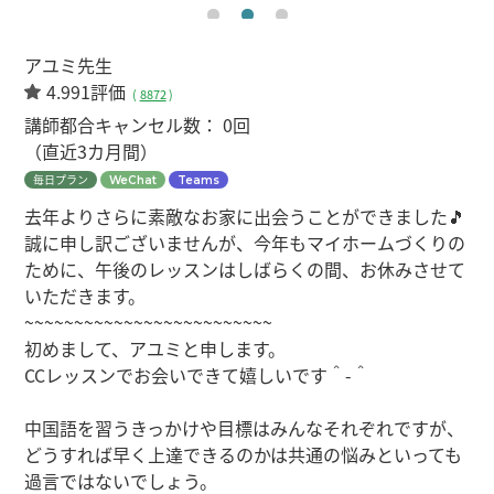
アユミ先生
4.991評価
(
8872
)
講師都合キャンセル数：
0回
（直近3カ月間）
毎日プラン
WeChat
Teams
去年よりさらに素敵なお家に出会うことができました🎵
誠に申し訳ございませんが、今年もマイホームづくりの
ために、午後のレッスンはしばらくの間、お休みさせて
いただきます。
~~~~~~~~~~~~~~~~~~~~~~~~~
初めまして、アユミと申します。
CCレッスンでお会いできて嬉しいです＾-＾
中国語を習うきっかけや目標はみんなそれぞれですが、
どうすれば早く上達できるのかは共通の悩みといっても
過言ではないでしょう。