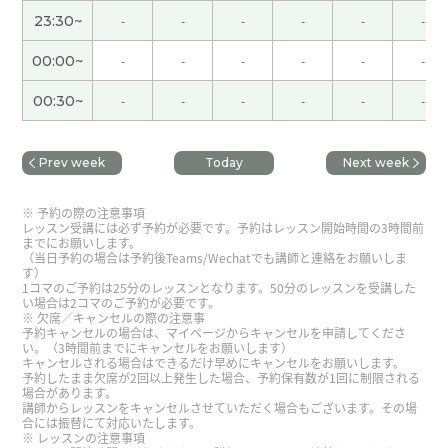
我觉得老师的老公私自买了很多高级刀。
( 60代 男
23:30~
-
-
-
-
-
-
性 )
00:00~
-
-
-
-
-
-
要是我的话，我选择堺雅人！他的代表作是“半泽直
00:30~
-
-
-
-
-
-
树和LEGAL HIGH”
( 60代 男性 )
Prev week
Today
Next week
我觉得金枪鱼和山药泥的组合最好，别的都不需
要。
( 60代 男性 )
予約の際の注意事項
レッスン受講には必ず予約が必要です。予約はレッスン開始時間の3時間前
までにお願いします。
（让）我印象深刻的名字是“くどき上手和酔鯨”
(
（当日予約の場合は予約後Teams/Wechatでも講師と連絡をお願いしま
す）
60代 男性 )
1コマのご予約は25分のレッスンとなります。50分のレッスンを受講した
い場合は2コマのご予約が必要です。
欠席／キャンセルの際の注意事
你们喝过了吗？好喝吗？
( 60代 男性 )
予約キャンセルの場合は、マイページからキャンセルを申請してくださ
い。（3時間前までにキャンセルをお願いします）
キャンセルされる場合はできるだけ早めにキャンセルをお願いします。
予約したまま欠席が2回以上発生した場合、予約保有数が1回に制限される
我的话这么浪漫的句部太好用。
( 60代 男性 )
場合があります。
講師からレッスンをキャンセルさせていただく場合もございます。その場
合には振替にて対応いたします。
老师酒鬼吗？现在“獭祭、而今、十四代”也喝一点
レッスンの注意事項