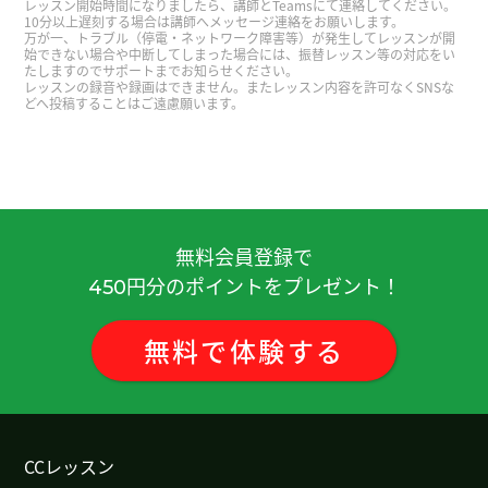
レッスン開始時間になりましたら、講師とTeamsにて連絡してください。
儿。这些很受欢迎。
( 60代 男性 )
10分以上遅刻する場合は講師へメッセージ連絡をお願いします。
万が一、トラブル（停電・ネットワーク障害等）が発生してレッスンが開
始できない場合や中断してしまった場合には、振替レッスン等の対応をい
たしますのでサポートまでお知らせください。
老师说的对，我一看就想买。
( 60代 男性 )
レッスンの録音や録画はできません。またレッスン内容を許可なくSNSな
どへ投稿することはご遠慮願います。
我羡慕你们，因为早上有早就卖馄饨的店。
( 60代
男性 )
老师说的对，天气特别热的时候，从身体外面和里
面一起凉快最好。
( 60代 男性 )
無料会員登録で
円分のポイントをプレゼント！
450
对，因为我性格有点坏。
( 60代 男性 )
無料
で
体験
する
以前我家也有语音控制的灯，但是电视的语音也启
动了。
( 60代 男性 )
现在的药店像超市一样。
( 60代 男性 )
CCレッスン