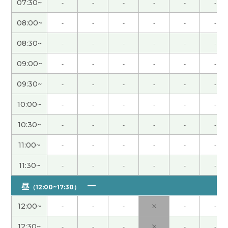
07:30~
-
-
-
-
-
-
谢谢老师。我很开心得跟你读课文。下次见！
( 20
代 女性 )
08:00~
-
-
-
-
-
-
08:30~
-
-
-
-
-
-
很高兴认识你。你的课是很高兴。我再想跟你上
课。
( 20代 女性 )
09:00~
-
-
-
-
-
-
09:30~
-
-
-
-
-
-
谢谢您的课！我学中文已经很久了，但被纠正发音
的机会越来越少了，所以非常感谢老师帮我纠正发
10:00~
-
-
-
-
-
-
音。我会继续努力，提高自己的中文水平。
10:30~
-
-
-
-
-
-
感谢你亲切愉快的课程。我很高兴能和你聊天。又
11:00~
-
-
-
-
-
-
のレッスンを楽しみにしています。
( 80代 男性 )
11:30~
-
-
-
-
-
-
とても優しいおすすめの先生
( 40代 女性 )
昼
（12:00~17:30）
12:00~
-
-
-
×
-
-
谢谢您 我很高兴 昨天下课以后我先洗澡了再睡觉了
楽しいレッスンありがとうございました！またお
12:30~
-
-
-
×
-
-