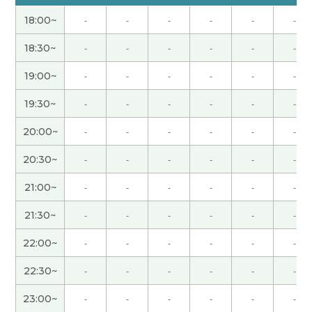
我太太说从现在起别买东西，丢掉。 这个叫做“終
18:00~
-
-
-
-
-
-
活”
( 60代 男性 )
18:30~
-
-
-
-
-
-
可能是两个人收到一份工资呢？
( 60代 男性 )
19:00~
-
-
-
-
-
-
因为老师太厉，所以他拿你没办法。
( 60代 男性 )
19:30~
-
-
-
-
-
-
20:00~
-
-
-
-
-
-
很可惜，我觉得3月末的时候可能会剩一部分。
( 60
代 男性 )
20:30~
-
-
-
-
-
-
21:00~
-
-
-
-
-
-
这个问题比想象还难。
( 60代 男性 )
21:30~
-
-
-
-
-
-
这个句子用的“想”，不是“愿意”。
( 60代 男性 )
22:00~
-
-
-
-
-
-
看到老师的留言，真的太难了，我都不想学了！
(
22:30~
-
-
-
-
-
-
60代 男性 )
23:00~
-
-
-
-
-
-