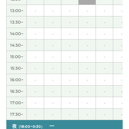
願いします。
13:00~
-
-
-
-
-
-
谢谢老师。“北京梦”我先不继续学了
( 60代 男性 )
13:30~
-
-
-
-
-
-
真的很感谢您，跟老师学习真的很好！
( 60代 男性 )
14:00~
-
-
-
-
-
-
14:30~
-
-
-
-
-
-
在日本也名字反映时代。
( 60代 男性 )
15:00~
-
-
-
-
-
-
面试官的眼力很重要。
( 60代 男性 )
15:30~
-
-
-
-
-
-
16:00~
-
-
-
-
-
-
我觉得樱花是只有花，海棠是花和叶。
( 60代 男性 )
16:30~
-
-
-
-
-
-
中餐不去本地吃，吃不出真的味道。
( 60代 男性 )
17:00~
-
-
-
-
-
-
我喜欢“OK牧场”这个词，不过我太太不让我用。
(
17:30~
-
-
-
-
-
-
60代 男性 )
夜
（18:00~0:30）