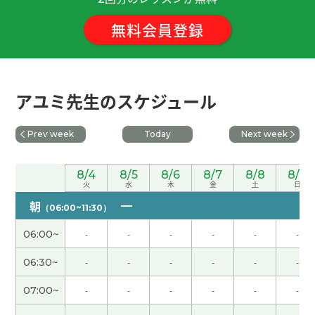
無料会員登録
和当地人说汉语很有意思。聊天的时候有紧张感然
后告别有成就感。下次见吧。
( 男性 )
谢谢老师！下次见！
アユミ先生のスケジュール
非常感謝 下次見
( 40代 男性 )
Prev week
Today
Next week
我也想断舍离真难呐。
( 80代 男性 )
8/4
8/5
8/6
8/7
8/8
8/9
火
水
木
金
土
日
我们想再去台湾旅游。当地人非常温柔亲切。非常
朝
（06:00~11:30）
干净的马路人行道。下次见吧。
( 男性 )
06:00~
-
-
-
-
-
-
谢谢您今天也帮我纠正发音，关于太空方面的词语
06:30~
-
-
-
-
-
-
我还不太熟悉，我会继续努力读书！期待下次再
见！
07:00~
-
-
-
-
-
-