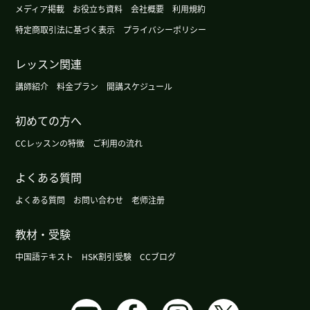
メディア掲載
お役立ち資料
会社概要
利用規約
课结束以后，我再继续学这本书。
( 60代 男性 )
特定商取引法に基づく表示
プライバシーポリシー
飘落”这个词真好听、日语里没有。
( 60代 男性 )
レッスン関連
我不知道说不说梦话。 我不知道说没说梦话。
( 60
講師紹介
料金プラン
開講スケジュール
代 男性 )
初めての方へ
老师，北方人吃元宵，南方人吃汤圆。对吗！
( 60
CCレッスンの特徴
ご利用の流れ
代 男性 )
よくある質問
我买不起那么高级的电视柜。电视挂在墙上的。
(
よくある質問
お問い合わせ
老师注册
60代 男性 )
教材・受験
我一直开着自动更新。
( 60代 男性 )
中国語テキスト
HSK割引受験
CCブログ
我刚才升级了我的所有苹果制品。
( 60代 男性 )