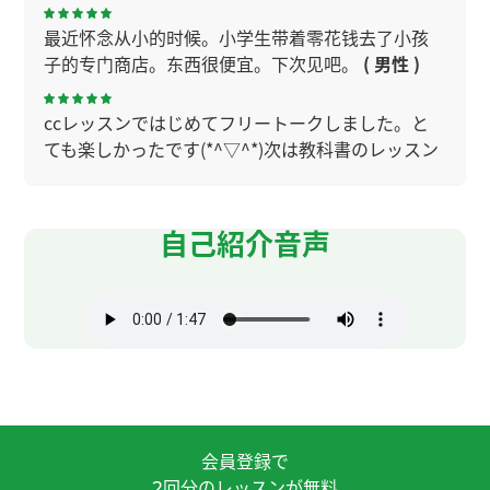
最近怀念从小的时候。小学生带着零花钱去了小孩
子的专门商店。东西很便宜。下次见吧。
( 男性 )
ccレッスンではじめてフリートークしました。と
ても楽しかったです(*^▽^*)次は教科書のレッスン
もお願いします。 我们喜欢水果❣
( 20代 女性 )
谢谢你提供北京的最新信息😊一年前也坐过，那个
自己紹介音声
复杂的地铁还在发展，真是令人吃惊啊。还请多多
指教✨
( 女性 )
下节课接着在给孩子钱的方面的事情。中国和日本
有不一样的地方。父母期待孩子将来成为普通的
人。下次见吧。
( 男性 )
在上汉语课中不要说日语。我以为这个心情让汉语
会員登録で
的水平进步。很有意思。下次见吧。
( 男性 )
回分のレッスンが無料
2