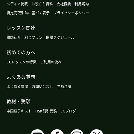
メディア掲載
お役立ち資料
会社概要
利用規約
课结束以后，我再继续学这本书。
( 60代 男性 )
特定商取引法に基づく表示
プライバシーポリシー
飘落”这个词真好听、日语里没有。
( 60代 男性 )
レッスン関連
我不知道说不说梦话。 我不知道说没说梦话。
( 60
講師紹介
料金プラン
開講スケジュール
代 男性 )
初めての方へ
老师，北方人吃元宵，南方人吃汤圆。对吗！
( 60
CCレッスンの特徴
ご利用の流れ
代 男性 )
よくある質問
我买不起那么高级的电视柜。电视挂在墙上的。
(
よくある質問
お問い合わせ
老师注册
60代 男性 )
教材・受験
我一直开着自动更新。
( 60代 男性 )
中国語テキスト
HSK割引受験
CCブログ
我刚才升级了我的所有苹果制品。
( 60代 男性 )