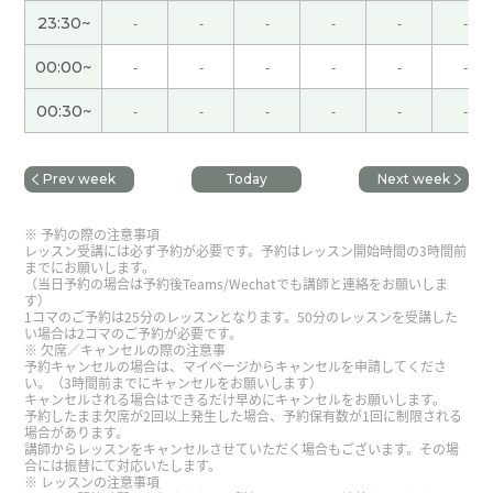
我觉得老师的老公私自买了很多高级刀。
( 60代 男
23:30~
-
-
-
-
-
-
性 )
00:00~
-
-
-
-
-
-
要是我的话，我选择堺雅人！他的代表作是“半泽直
00:30~
-
-
-
-
-
-
树和LEGAL HIGH”
( 60代 男性 )
Prev week
Today
Next week
我觉得金枪鱼和山药泥的组合最好，别的都不需
要。
( 60代 男性 )
予約の際の注意事項
レッスン受講には必ず予約が必要です。予約はレッスン開始時間の3時間前
までにお願いします。
（让）我印象深刻的名字是“くどき上手和酔鯨”
(
（当日予約の場合は予約後Teams/Wechatでも講師と連絡をお願いしま
す）
60代 男性 )
1コマのご予約は25分のレッスンとなります。50分のレッスンを受講した
い場合は2コマのご予約が必要です。
欠席／キャンセルの際の注意事
你们喝过了吗？好喝吗？
( 60代 男性 )
予約キャンセルの場合は、マイページからキャンセルを申請してくださ
い。（3時間前までにキャンセルをお願いします）
キャンセルされる場合はできるだけ早めにキャンセルをお願いします。
予約したまま欠席が2回以上発生した場合、予約保有数が1回に制限される
我的话这么浪漫的句部太好用。
( 60代 男性 )
場合があります。
講師からレッスンをキャンセルさせていただく場合もございます。その場
合には振替にて対応いたします。
老师酒鬼吗？现在“獭祭、而今、十四代”也喝一点
レッスンの注意事項