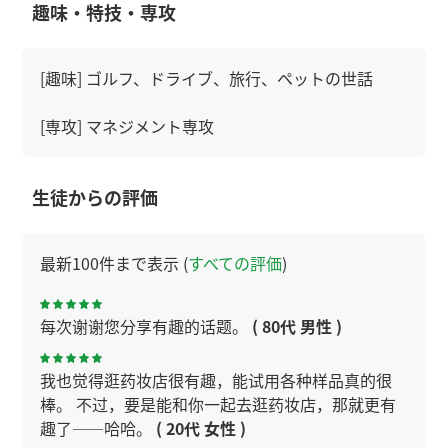
趣味・特技・専攻
[趣味] ゴルフ、ドライブ、旅行、ペットの世話
[専攻] マネジメント専攻
生徒からの評価
最新100件まで表示 (
すべての評価
)
每次谢谢您分享有趣的话题。
( 80代 男性 )
我也觉得逛药妆店很有趣，能试用各种样品真的很
棒。 不过，要是能和你一起去逛药妆店，那就更有
趣了——哈哈。
( 20代 女性 )