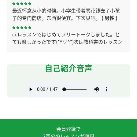
最近怀念从小的时候。小学生带着零花钱去了小孩
子的专门商店。东西很便宜。下次见吧。
( 男性 )
ccレッスンではじめてフリートークしました。と
ても楽しかったです(*^▽^*)次は教科書のレッスン
もお願いします。 我们喜欢水果❣
( 20代 女性 )
谢谢你提供北京的最新信息😊一年前也坐过，那个
自己紹介音声
复杂的地铁还在发展，真是令人吃惊啊。还请多多
指教✨
( 女性 )
下节课接着在给孩子钱的方面的事情。中国和日本
有不一样的地方。父母期待孩子将来成为普通的
人。下次见吧。
( 男性 )
在上汉语课中不要说日语。我以为这个心情让汉语
会員登録で
的水平进步。很有意思。下次见吧。
( 男性 )
回分のレッスンが無料
2