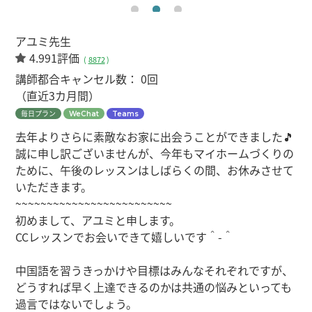
アユミ先生
4.991評価
(
8872
)
講師都合キャンセル数：
0回
（直近3カ月間）
毎日プラン
WeChat
Teams
去年よりさらに素敵なお家に出会うことができました🎵
誠に申し訳ございませんが、今年もマイホームづくりの
ために、午後のレッスンはしばらくの間、お休みさせて
いただきます。
~~~~~~~~~~~~~~~~~~~~~~~~~
初めまして、アユミと申します。
CCレッスンでお会いできて嬉しいです＾-＾
中国語を習うきっかけや目標はみんなそれぞれですが、
どうすれば早く上達できるのかは共通の悩みといっても
過言ではないでしょう。