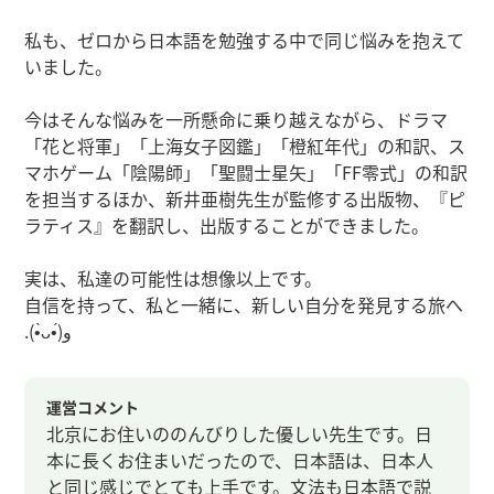
私も、ゼロから日本語を勉強する中で同じ悩みを抱えて
いました。
今はそんな悩みを一所懸命に乗り越えながら、ドラマ
「花と将軍」「上海女子図鑑」「橙紅年代」の和訳、ス
マホゲーム「陰陽師」「聖闘士星矢」「FF零式」の和訳
を担当するほか、新井亜樹先生が監修する出版物、『ピ
ラティス』を翻訳し、出版することができました。
実は、私達の可能性は想像以上です。
自信を持って、私と一緒に、新しい自分を発見する旅へ
.(•̀ᴗ•́)و
運営コメント
北京にお住いののんびりした優しい先生です。日
本に長くお住まいだったので、日本語は、日本人
と同じ感じでとても上手です。文法も日本語で説