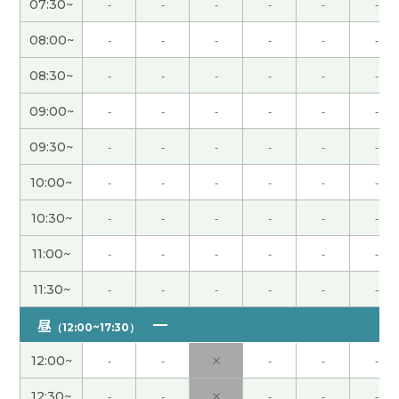
07:30~
-
-
-
-
-
-
谢谢老师。我很开心得跟你读课文。下次见！
( 20
代 女性 )
08:00~
-
-
-
-
-
-
08:30~
-
-
-
-
-
-
很高兴认识你。你的课是很高兴。我再想跟你上
课。
( 20代 女性 )
09:00~
-
-
-
-
-
-
09:30~
-
-
-
-
-
-
谢谢您的课！我学中文已经很久了，但被纠正发音
的机会越来越少了，所以非常感谢老师帮我纠正发
10:00~
-
-
-
-
-
-
音。我会继续努力，提高自己的中文水平。
10:30~
-
-
-
-
-
-
感谢你亲切愉快的课程。我很高兴能和你聊天。又
11:00~
-
-
-
-
-
-
のレッスンを楽しみにしています。
( 80代 男性 )
11:30~
-
-
-
-
-
-
とても優しいおすすめの先生
( 40代 女性 )
昼
（12:00~17:30）
12:00~
-
-
×
-
-
-
谢谢您 我很高兴 昨天下课以后我先洗澡了再睡觉了
楽しいレッスンありがとうございました！またお
12:30~
-
-
×
-
-
-