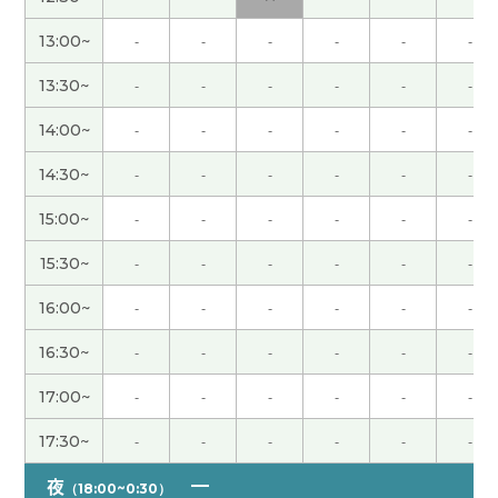
願いします。
13:00~
-
-
-
-
-
-
谢谢老师。“北京梦”我先不继续学了
( 60代 男性 )
13:30~
-
-
-
-
-
-
真的很感谢您，跟老师学习真的很好！
( 60代 男性 )
14:00~
-
-
-
-
-
-
14:30~
-
-
-
-
-
-
在日本也名字反映时代。
( 60代 男性 )
15:00~
-
-
-
-
-
-
面试官的眼力很重要。
( 60代 男性 )
15:30~
-
-
-
-
-
-
16:00~
-
-
-
-
-
-
我觉得樱花是只有花，海棠是花和叶。
( 60代 男性 )
16:30~
-
-
-
-
-
-
中餐不去本地吃，吃不出真的味道。
( 60代 男性 )
17:00~
-
-
-
-
-
-
我喜欢“OK牧场”这个词，不过我太太不让我用。
(
17:30~
-
-
-
-
-
-
60代 男性 )
夜
（18:00~0:30）