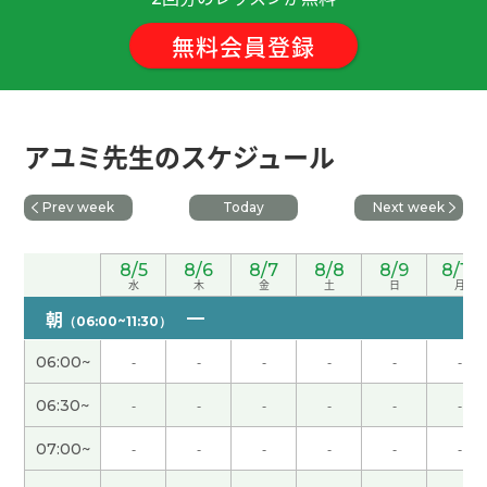
無料会員登録
和当地人说汉语很有意思。聊天的时候有紧张感然
后告别有成就感。下次见吧。
( 男性 )
谢谢老师！下次见！
アユミ先生のスケジュール
非常感謝 下次見
( 40代 男性 )
Prev week
Today
Next week
我也想断舍离真难呐。
( 80代 男性 )
8/5
8/6
8/7
8/8
8/9
8/10
水
木
金
土
日
月
我们想再去台湾旅游。当地人非常温柔亲切。非常
朝
（06:00~11:30）
干净的马路人行道。下次见吧。
( 男性 )
06:00~
-
-
-
-
-
-
谢谢您今天也帮我纠正发音，关于太空方面的词语
06:30~
-
-
-
-
-
-
我还不太熟悉，我会继续努力读书！期待下次再
见！
07:00~
-
-
-
-
-
-