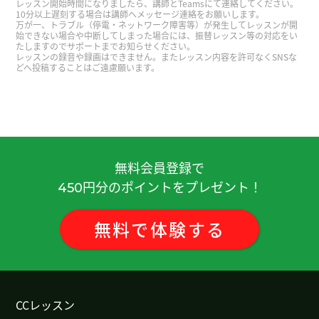
レッスン開始時間になりましたら、講師とTeamsにて連絡してください。
儿。这些很受欢迎。
( 60代 男性 )
10分以上遅刻する場合は講師へメッセージ連絡をお願いします。
万が一、トラブル（停電・ネットワーク障害等）が発生してレッスンが開
始できない場合や中断してしまった場合には、振替レッスン等の対応をい
たしますのでサポートまでお知らせください。
老师说的对，我一看就想买。
( 60代 男性 )
レッスンの録音や録画はできません。またレッスン内容を許可なくSNSな
どへ投稿することはご遠慮願います。
我羡慕你们，因为早上有早就卖馄饨的店。
( 60代
男性 )
老师说的对，天气特别热的时候，从身体外面和里
面一起凉快最好。
( 60代 男性 )
無料会員登録で
円分のポイントをプレゼント！
450
对，因为我性格有点坏。
( 60代 男性 )
無料
で
体験
する
以前我家也有语音控制的灯，但是电视的语音也启
动了。
( 60代 男性 )
现在的药店像超市一样。
( 60代 男性 )
CCレッスン