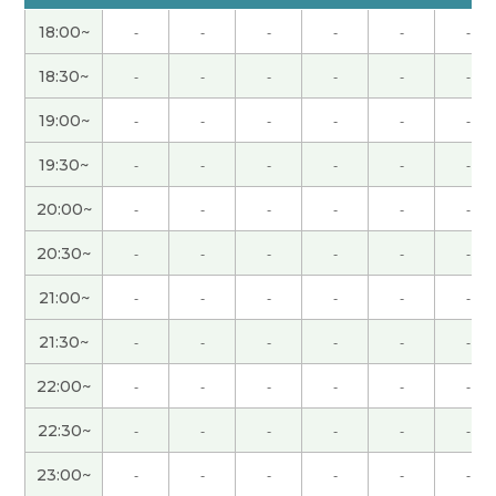
我太太说从现在起别买东西，丢掉。 这个叫做“終
18:00~
-
-
-
-
-
-
活”
( 60代 男性 )
18:30~
-
-
-
-
-
-
可能是两个人收到一份工资呢？
( 60代 男性 )
19:00~
-
-
-
-
-
-
因为老师太厉，所以他拿你没办法。
( 60代 男性 )
19:30~
-
-
-
-
-
-
20:00~
-
-
-
-
-
-
很可惜，我觉得3月末的时候可能会剩一部分。
( 60
代 男性 )
20:30~
-
-
-
-
-
-
21:00~
-
-
-
-
-
-
这个问题比想象还难。
( 60代 男性 )
21:30~
-
-
-
-
-
-
这个句子用的“想”，不是“愿意”。
( 60代 男性 )
22:00~
-
-
-
-
-
-
看到老师的留言，真的太难了，我都不想学了！
(
22:30~
-
-
-
-
-
-
60代 男性 )
23:00~
-
-
-
-
-
-