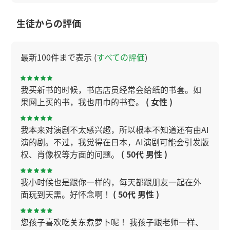
生徒からの評価
最新100件まで表示 (
すべての評価
)
我买新书的时候，书店店员经常会给纸的书套。如
果网上买的书，我也用巾的书套。
( 女性 )
我本来对演剧不太感兴趣，所以根本不知道还有由AI
演的剧。不过，我觉得在日本，AI演剧可能会引发版
权、肖像权等方面的问题。
( 50代 男性 )
我小时候也是跟你一样的，每天都跟朋友一起在外
面玩到天黑。好怀念啊！
( 50代 男性 )
您孩子喜欢吃关东煮萝卜呢！ 我孩子跟老师一样、