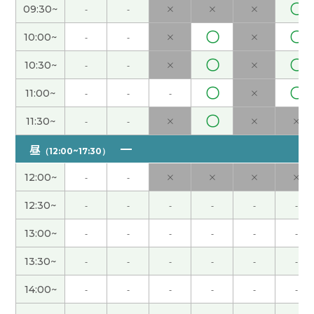
〇
09:30~
-
-
×
×
×
哈哈哈，我家也有这样的健身器材。“很多人买完健
身器材，就满足了，结果都没有使用”，我觉得这句
〇
〇
10:00~
-
-
×
×
话是对的。
( 50代 男性 )
〇
〇
10:30~
-
-
×
×
哇塞，你儿子太给力了！我也有这样的经历，所以
〇
〇
11:00~
-
-
-
×
我能理解他的心情！
( 50代 男性 )
〇
11:30~
-
-
×
×
×
以前（我小时候）西红柿的味道很酸，不过它的味
昼
（12:00~17:30）
道在我不知不觉中（大概2010年以后）变成舔了。
所以我觉得西红柿可以说是一种水果，你觉得呢？
(
12:00~
-
-
×
×
×
×
50代 男性 )
12:30~
-
-
-
-
-
-
我每天吃3种补药，维生素C、钙和多种矿物质。说
13:00~
-
-
-
-
-
-
实话，我不太明白这些补药有没有效果，不过我这
20年一直吃，我这20年一直吃补药，事到如今欲罢
13:30~
-
-
-
-
-
-
不能了。
( 50代 男性 )
14:00~
-
-
-
-
-
-