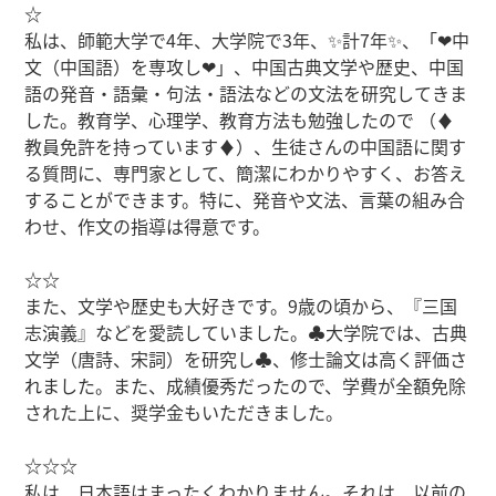
☆
私は、師範大学で4年、大学院で3年、✨計7年✨、「❤中
文（中国語）を専攻し❤」、中国古典文学や歴史、中国
語の発音・語彙・句法・語法などの文法を研究してきま
した。教育学、心理学、教育方法も勉強したので （♦
教員免許を持っています♦）、生徒さんの中国語に関す
る質問に、専門家として、簡潔にわかりやすく、お答え
することができます。特に、発音や文法、言葉の組み合
わせ、作文の指導は得意です。
☆☆
また、文学や歴史も大好きです。9歳の頃から、『三国
志演義』などを愛読していました。♣大学院では、古典
文学（唐詩、宋詞）を研究し♣️、修士論文は高く評価さ
れました。また、成績優秀だったので、学費が全額免除
された上に、奨学金もいただきました。
☆☆☆
私は、日本語はまったくわかりません。それは、以前の