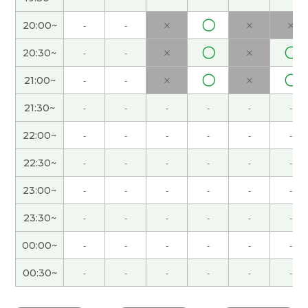
代 男性 )
〇
20:00~
-
-
×
×
×
我非常好奇“耙耙柑！pa2pa2gan1”到底是什么水
〇
〇
20:30~
-
-
×
×
果。虽然我还没怎么尝过新奇的水果，但吃过新品
〇
〇
21:00~
-
-
×
×
种的橘子和草莓。它们个头很大，味道也很棒。
( 女
性 )
21:30~
-
-
-
-
-
-
22:00~
-
-
-
-
-
-
我女儿从小就喜欢吃中国菜。其实吧，我家附近有
一家中国餐厅，她很喜欢那里的什锦汤面和虾仁蛋
22:30~
-
-
-
-
-
-
炒饭，每次去吃的时候她都点这两个。最后她对服
务员说，“我要常点的。”就行了。服务员微笑地
23:00~
-
-
-
-
-
-
说“好的，请等一下。” 她现在22岁了，现在去那
23:30~
-
-
-
-
-
-
家店的时候也还是这样点菜。
( 50代 男性 )
00:00~
-
-
-
-
-
-
感謝小白老师，我学到了很多。 您丈夫会做饭呢，
00:30~
-
-
-
-
-
-
真厉害！那个菜看起来很好吃。大概的日本人也喜
欢吃牛肉炖菜。可能会在晚上吃！期待下次见(^^)