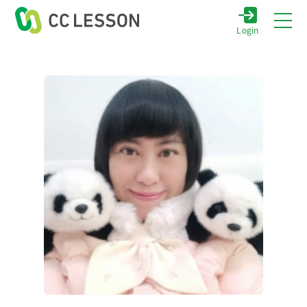
Login