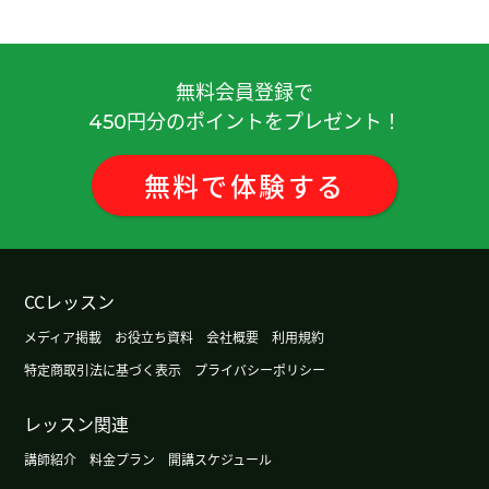
样。）
( 女性 )
你找到替代品太好了。不过，我觉得不发生不好的
事是最好的。哈哈哈。
( 50代 男性 )
無料会員登録で
円分のポイントをプレゼント！
450
日本的确是四周环海的岛国，不过冬天的空气还是
很干燥。所以，涂润唇膏的人很不少，尤其是女性
無料
で
体験
する
喜欢涂。这点我觉得和中国一样，你觉得呢？
( 50
代 男性 )
谢谢！ 我学习在生活上常常用的词语。
CCレッスン
メディア掲載
お役立ち資料
会社概要
利用規約
怪不得，原来今年春节比较晚的理由是这样。很有
意思啊！
( 50代 男性 )
特定商取引法に基づく表示
プライバシーポリシー
レッスン関連
我过得愉快的时间，谢谢您(^^)
( 50代 女性 )
講師紹介
料金プラン
開講スケジュール
对！我特别想住这样的房间~！我很喜欢动物虽然小