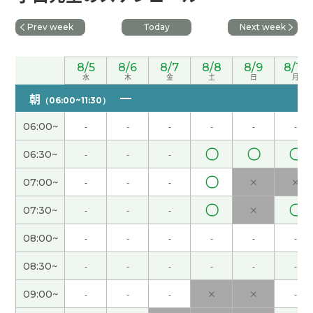
我家几乎不吃杂粮。因为我老婆不太喜欢吃杂粮。
Prev week
Today
Next week
不过，最近我们考虑考虑健康，偶尔开始吃发芽玄
米。如果大米和发芽玄米按1对1的比例煮熟，我们
8/5
8/6
8/7
8/8
8/9
8/10
就能没有违和感吃。你吃过没吃过发芽玄米？没吃
水
木
金
土
日
月
过的话，试试看吧！
( 50代 男性 )
朝
（06:00~11:30）
06:00~
-
-
-
-
-
-
我知道枇杷确实是一种水果，但是总觉得枇杷不太
受大家的欢迎。我也想不起来上一次什么时候吃枇
〇
〇
〇
06:30~
-
-
-
杷。我觉得像我那样的日本人肯定不少啊。中国
〇
呢？在你们中国人中，很喜欢吃枇杷的人多不多？
(
07:00~
-
-
-
×
×
50代 男性 )
〇
〇
07:30~
-
-
-
×
我小时候，在日本和工作上的对方吃饭的时候，没
08:00~
-
-
-
-
-
-
有习惯带家人一起。现在也没有这样的习惯。工作
08:30~
-
-
-
-
-
-
是工作，家人是家人，基本上我们日本人认为公私
要分清。
( 50代 男性 )
09:00~
-
-
-
×
×
-