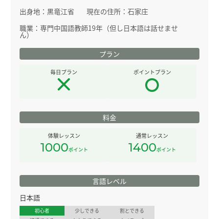
出身地：
黒竜江省
現在の住所：
石家庄
職業：
専門中国語教師19年（但し日本語は話せませ
ん）
プラン
毎日プラン
ポイントプラン
料金
体験レッスン
通常レッスン
1000
1400
ポイント
ポイント
言語レベル
日本語
初心者
少しできる
割とできる