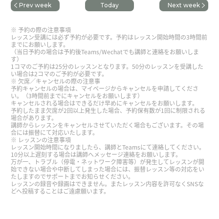
Prev week
Today
Next week
早上起来喜欢的菜就做好了，真是太棒了。 老师的
丈夫真了不起！ 我也做这个菜。但是平时不怎么用
予約の際の注意事項
肉块。除了特别（圣诞节，生日等等）的时候，我
レッスン受講には必ず予約が必要です。予約はレッスン開始時間の3時間前
までにお願いします。
用切片的肉。好像跟西红柿炖牛肉不一样的菜吧
（当日予約の場合は予約後Teams/Wechatでも講師と連絡をお願いしま
す）
1コマのご予約は25分のレッスンとなります。50分のレッスンを受講した
い場合は2コマのご予約が必要です。
谢谢您的课程。您儿子快要小学开学啊！ 是这样。
欠席／キャンセルの際の注意事
了解外国家的文化挺有意思的。日本和中国的新年
予約キャンセルの場合は、マイページからキャンセルを申請してくださ
い。（3時間前までにキャンセルをお願いします）
时期不一样，但 在日本 也传統风俗习惯。日本在新
キャンセルされる場合はできるだけ早めにキャンセルをお願いします。
年后的第七天 会吃＂七草粥＂ 祈求平安无病。这是
予約したまま欠席が2回以上発生した場合、予約保有数が1回に制限される
場合があります。
加了七种有意思的菜的粥。很有意思，是吗？
講師からレッスンをキャンセルさせていただく場合もございます。その場
合には振替にて対応いたします。
(*^▽^*)在第十五天有“镜开日“。这个意思是 吃新年
レッスンの注意事項
期间装饰的年糕的日子。两者都不会成为假日。
レッスン開始時間になりましたら、講師とTeamsにて連絡してください。
10分以上遅刻する場合は講師へメッセージ連絡をお願いします。
万が一、トラブル（停電・ネットワーク障害等）が発生してレッスンが開
始できない場合や中断してしまった場合には、振替レッスン等の対応をい
我大部分喜欢吃怎么食物。所以记不起来不太好吃
たしますのでサポートまでお知らせください。
的食物。可是我不可能吃多辣辣的食物。我去过外
レッスンの録音や録画はできません。またレッスン内容を許可なくSNSな
どへ投稿することはご遠慮願います。
国的时候，有时候很难看懂辣不辣。（虽然我问问
店员辣不辣，可是我的味道感觉跟他们的不一