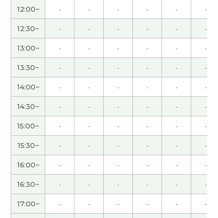
12:00~
-
-
-
-
-
-
愉快的交谈。 谢谢！
( 40代 男性 )
12:30~
-
-
-
-
-
-
我做的菜很简单，用不了三十分钟。哈哈
( 女性 )
13:00~
-
-
-
-
-
-
谢谢！！
( 女性 )
13:30~
-
-
-
-
-
-
14:00~
-
-
-
-
-
-
今天我也上班，时间和平日一样。
( 女性 )
14:30~
-
-
-
-
-
-
いつも楽しく話していただきありがとうございま
15:00~
-
-
-
-
-
-
す！
( 40代 男性 )
15:30~
-
-
-
-
-
-
我打算一直在家,因为我不喜欢去人太多的地方。
(
女性 )
16:00~
-
-
-
-
-
-
16:30~
-
-
-
-
-
-
还是你要参加义务活动吗?
( 女性 )
17:00~
-
-
-
-
-
-