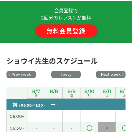
会員登録で
谢谢老师！我会努力学习的。
( 30代 女性 )
回分のレッスンが無料
2
無料会員登録
因为暑假的时候学生很多，所以我的工作很忙。我
秋天打算回国。
( 女性 )
谢谢您的鼓励！
( 40代 男性 )
ショウイ先生のスケジュール
我最喜欢吃酱油拉面，不过有时候也想吃味噌拉
Prev week
Today
Next week
面。
( 女性 )
您参加志愿者活动真了不起，我很敬佩您！
( 女性 )
8/7
8/8
8/9
8/10
8/11
8/12
金
土
日
月
火
水
朝
（06:00~11:30）
今天我休息。我在家一边看YouTube一边学中文。
(
女性 )
06:00~
-
-
-
-
-
-
〇
〇
06:30~
-
-
-
×
好久不见、今天聊得很开心、谢谢老师。期待下次