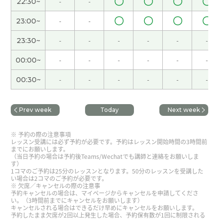
〇
〇
〇
〇
22:30~
-
-
海南天气很好，人也不多，海滩很漂亮，玩得很开
〇
〇
〇
〇
心。
( 女性 )
23:00~
-
-
23:30~
-
-
-
-
-
-
我分不清什么样的词是很复杂的。
( 女性 )
00:00~
-
-
-
-
-
-
下次见!
( 女性 )
00:30~
-
-
-
-
-
-
谢谢你一直以来倾听我的心声
( 40代 男性 )
Prev week
Today
Next week
是啊，我也喜欢广东菜，因为广东菜的味道比较清
予約の際の注意事項
淡。
( 女性 )
レッスン受講には必ず予約が必要です。予約はレッスン開始時間の3時間前
までにお願いします。
（当日予約の場合は予約後Teams/Wechatでも講師と連絡をお願いしま
す）
好!
( 女性 )
1コマのご予約は25分のレッスンとなります。50分のレッスンを受講した
い場合は2コマのご予約が必要です。
欠席／キャンセルの際の注意事
休假的时候觉得时间过得很快。
( 女性 )
予約キャンセルの場合は、マイページからキャンセルを申請してくださ
い。（3時間前までにキャンセルをお願いします）
キャンセルされる場合はできるだけ早めにキャンセルをお願いします。
予約したまま欠席が2回以上発生した場合、予約保有数が1回に制限される
好久不见了，下次也期待和你一起上课！
( 40代 女