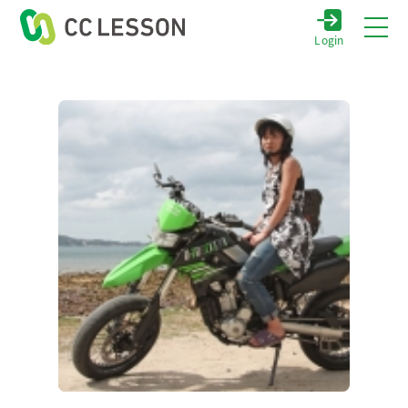
Login