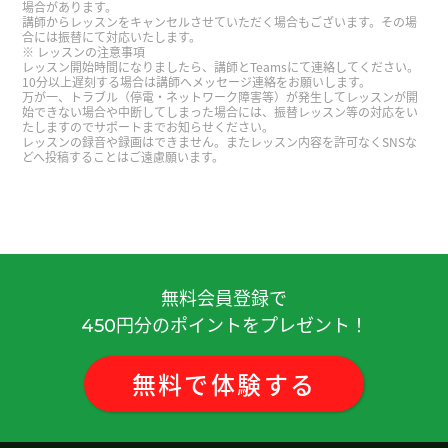
場合があります。
性 )
講師からレッスンをキャンセルさせていただく場合もございます。その場
合には振替にて対応いたします。
レッスンの注意事項
レッスン開始時間になりましたら、講師とTeamsにて連絡してください。
ありがとうございます 語彙力つけまっす
( 50代 男
10分以上遅刻する場合は講師へメッセージ連絡をお願いします。
万が一、トラブル（停電・ネットワーク障害等）が発生してレッスンが開
性 )
始できない場合や中断してしまった場合には、振替レッスン等の対応をい
たしますのでサポートまでお知らせください。
レッスンの録音や録画はできません。またレッスン内容を許可なくSNSな
好久不见、今天聊得很开心、谢谢老师。期待下次
どへ投稿することはご遠慮願います。
见!
( 男性 )
今天广州有点冷，我想吃火锅。
( 女性 )
非常感謝 下次見
( 40代 男性 )
無料会員登録で
円分のポイントをプレゼント！
450
いつも楽しく会話しています。こちらの話を色々覚
えてくれてありがとうございます！
( 40代 男性 )
無料
で
体験
する
老师也辛苦了！
( 女性 )