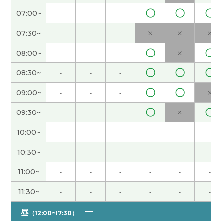
见!
( 男性 )
〇
〇
〇
07:00~
-
-
-
07:30~
-
-
-
×
×
×
还好,没有以前那么忙了。
( 女性 )
〇
〇
08:00~
-
-
-
×
端午节休息，但是还没有什么安排。如果没有安排
〇
〇
〇
08:30~
-
-
-
的话，我打算在家好好休息。
( 女性 )
〇
〇
09:00~
-
-
-
×
下次见!
( 女性 )
〇
〇
09:30~
-
-
-
×
是啊。年纪越来越大，我觉得时间过得越来越快。
(
10:00~
-
-
-
-
-
-
女性 )
10:30~
-
-
-
-
-
-
今天谢谢你：）
( 40代 女性 )
11:00~
-
-
-
-
-
-
11:30~
-
-
-
-
-
-
外面非常热，但是我的办公室有点儿冷，因为空调
开得很大。
( 女性 )
昼
（12:00~17:30）