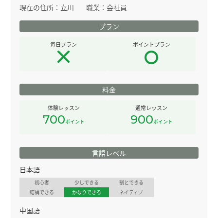
現在の住所：
立川
職業：
会社員
プラン
毎日プラン
ポイントプラン
料金
体験レッスン
通常レッスン
700
900
ポイント
ポイント
言語レベル
日本語
初心者
少しできる
割とできる
結構できる
かなりできる
ネイティブ
中国語