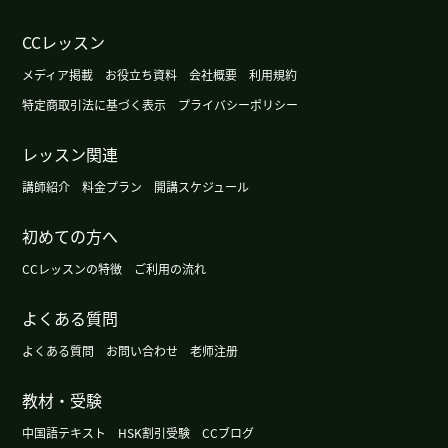
广州这个周末很暖和，不过根据天气预报明天会变
CCレッスン
冷。
( 女性 )
メディア掲載
お役立ち資料
会社概要
利用規約
今天广州的天气有点儿冷。
( 女性 )
特定商取引法に基づく表示
プライバシーポリシー
レッスン関連
这周有点凉快，不过周末气温会再升高。
( 女性 )
講師紹介
料金プラン
開講スケジュール
下次见!我喜欢读这样的作品(笑)
( 女性 )
初めての方へ
我又盲棋来了。
( 女性 )
CCレッスンの特徴
ご利用の流れ
よくある質問
广州的天气渐渐有秋天的感觉了。
( 女性 )
よくある質問
お問い合わせ
老师注册
没事!
( 女性 )
教材・受験
这部小说比较简单,但是有意思。
( 女性 )
中国語テキスト
HSK割引受験
CCブログ