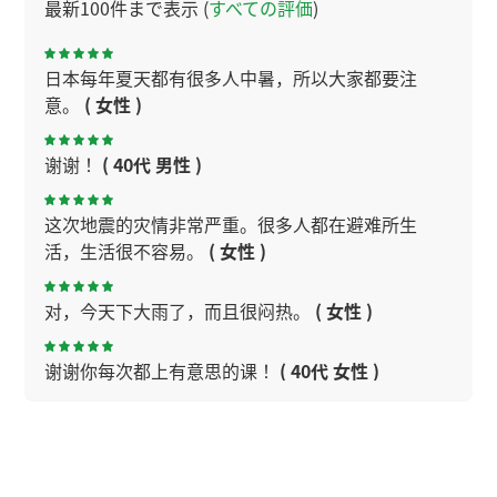
最新100件まで表示 (
すべての評価
)
日本每年夏天都有很多人中暑，所以大家都要注
意。
( 女性 )
谢谢！
( 40代 男性 )
这次地震的灾情非常严重。很多人都在避难所生
活，生活很不容易。
( 女性 )
对，今天下大雨了，而且很闷热。
( 女性 )
谢谢你每次都上有意思的课！
( 40代 女性 )
谢谢，今天理解了。下次见
( 40代 男性 )
今天广州很闷热，要注意身体。
( 女性 )