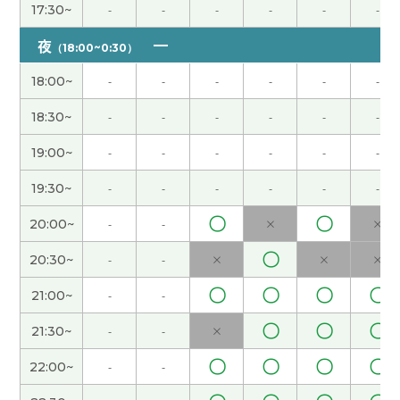
我也这么想。以前我节假日去旅游，太累了。
( 女性
17:30~
-
-
-
-
-
-
)
夜
（18:00~0:30）
因为黄金周我们学校有课，所以假期很短。我不能
18:00~
-
-
-
-
-
-
回国，很遗憾。
( 女性 )
18:30~
-
-
-
-
-
-
你参加什么样的义务活动?
( 女性 )
19:00~
-
-
-
-
-
-
我喜欢吃意大利菜，所以今天晚饭吃了萨莉亚的外
19:30~
-
-
-
-
-
-
卖。
( 女性 )
〇
〇
20:00~
-
-
×
×
大连还是很冷啊。 最近听说日本的樱花开得很漂
〇
20:30~
-
-
×
×
×
亮。
( 女性 )
〇
〇
〇
〇
21:00~
-
-
我不j我不知道为什么,上次用不了Teams，可下课以
〇
〇
〇
21:30~
-
-
×
后,我自己解决问题了。下次应该不会出问题的。
(
〇
〇
〇
〇
22:00~
-
-
女性 )