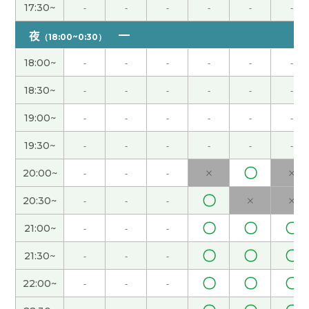
我也这么想。以前我节假日去旅游，太累了。
( 女性
17:30~
-
-
-
-
-
-
)
夜
（18:00~0:30）
因为黄金周我们学校有课，所以假期很短。我不能
18:00~
-
-
-
-
-
-
回国，很遗憾。
( 女性 )
18:30~
-
-
-
-
-
-
你参加什么样的义务活动?
( 女性 )
19:00~
-
-
-
-
-
-
我喜欢吃意大利菜，所以今天晚饭吃了萨莉亚的外
19:30~
-
-
-
-
-
-
卖。
( 女性 )
〇
20:00~
-
-
-
×
×
大连还是很冷啊。 最近听说日本的樱花开得很漂
〇
20:30~
-
-
-
×
×
亮。
( 女性 )
〇
〇
〇
21:00~
-
-
-
我不j我不知道为什么,上次用不了Teams，可下课以
〇
〇
〇
21:30~
-
-
-
后,我自己解决问题了。下次应该不会出问题的。
(
〇
〇
〇
22:00~
-
-
-
女性 )