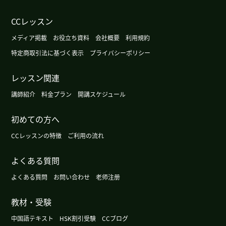
广州这个周末很暖和，不过根据天气预报明天会变
CCレッスン
冷。
( 女性 )
メディア掲載
お役立ち資料
会社概要
利用規約
今天广州的天气有点儿冷。
( 女性 )
特定商取引法に基づく表示
プライバシーポリシー
レッスン関連
这周有点凉快，不过周末气温会再升高。
( 女性 )
講師紹介
料金プラン
開講スケジュール
下次见!我喜欢读这样的作品(笑)
( 女性 )
初めての方へ
我又盲棋来了。
( 女性 )
CCレッスンの特徴
ご利用の流れ
よくある質問
广州的天气渐渐有秋天的感觉了。
( 女性 )
よくある質問
お問い合わせ
老师注册
没事!
( 女性 )
教材・受験
这部小说比较简单,但是有意思。
( 女性 )
中国語テキスト
HSK割引受験
CCブログ