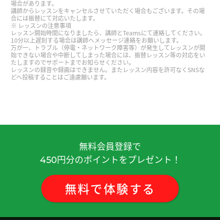
場合があります。
性 )
講師からレッスンをキャンセルさせていただく場合もございます。その場
合には振替にて対応いたします。
レッスンの注意事項
レッスン開始時間になりましたら、講師とTeamsにて連絡してください。
ありがとうございます 語彙力つけまっす
( 50代 男
10分以上遅刻する場合は講師へメッセージ連絡をお願いします。
万が一、トラブル（停電・ネットワーク障害等）が発生してレッスンが開
性 )
始できない場合や中断してしまった場合には、振替レッスン等の対応をい
たしますのでサポートまでお知らせください。
レッスンの録音や録画はできません。またレッスン内容を許可なくSNSな
好久不见、今天聊得很开心、谢谢老师。期待下次
どへ投稿することはご遠慮願います。
见!
( 男性 )
今天广州有点冷，我想吃火锅。
( 女性 )
非常感謝 下次見
( 40代 男性 )
無料会員登録で
円分のポイントをプレゼント！
450
いつも楽しく会話しています。こちらの話を色々覚
えてくれてありがとうございます！
( 40代 男性 )
無料
で
体験
する
老师也辛苦了！
( 女性 )