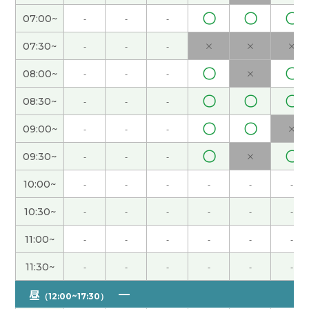
见!
( 男性 )
〇
〇
〇
07:00~
-
-
-
07:30~
-
-
-
×
×
×
还好,没有以前那么忙了。
( 女性 )
〇
〇
08:00~
-
-
-
×
端午节休息，但是还没有什么安排。如果没有安排
〇
〇
〇
08:30~
-
-
-
的话，我打算在家好好休息。
( 女性 )
〇
〇
09:00~
-
-
-
×
下次见!
( 女性 )
〇
〇
09:30~
-
-
-
×
是啊。年纪越来越大，我觉得时间过得越来越快。
(
10:00~
-
-
-
-
-
-
女性 )
10:30~
-
-
-
-
-
-
今天谢谢你：）
( 40代 女性 )
11:00~
-
-
-
-
-
-
11:30~
-
-
-
-
-
-
外面非常热，但是我的办公室有点儿冷，因为空调
开得很大。
( 女性 )
昼
（12:00~17:30）