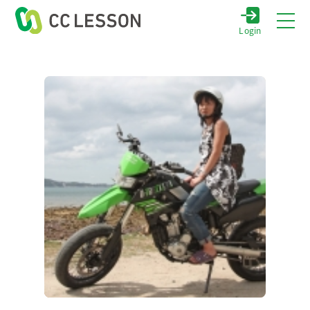
Login