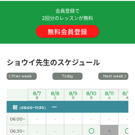
会員登録で
谢谢老师！我会努力学习的。
( 30代 女性 )
回分のレッスンが無料
2
無料会員登録
因为暑假的时候学生很多，所以我的工作很忙。我
秋天打算回国。
( 女性 )
谢谢您的鼓励！
( 40代 男性 )
ショウイ先生のスケジュール
我最喜欢吃酱油拉面，不过有时候也想吃味噌拉
Prev week
Today
Next week
面。
( 女性 )
您参加志愿者活动真了不起，我很敬佩您！
( 女性 )
8/7
8/8
8/9
8/10
8/11
8/12
金
土
日
月
火
水
朝
（06:00~11:30）
今天我休息。我在家一边看YouTube一边学中文。
(
女性 )
06:00~
-
-
-
-
-
-
〇
〇
06:30~
-
-
-
×
好久不见、今天聊得很开心、谢谢老师。期待下次