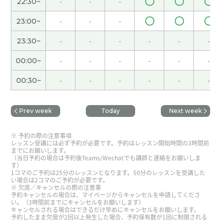
〇
〇
〇
22:30~
-
-
-
海南天气很好，人也不多，海滩很漂亮，玩得很开
〇
〇
〇
心。
( 女性 )
23:00~
-
-
-
23:30~
-
-
-
-
-
-
我分不清什么样的词是很复杂的。
( 女性 )
00:00~
-
-
-
-
-
-
下次见!
( 女性 )
00:30~
-
-
-
-
-
-
谢谢你一直以来倾听我的心声
( 40代 男性 )
Prev week
Today
Next week
是啊，我也喜欢广东菜，因为广东菜的味道比较清
予約の際の注意事項
淡。
( 女性 )
レッスン受講には必ず予約が必要です。予約はレッスン開始時間の3時間前
までにお願いします。
（当日予約の場合は予約後Teams/Wechatでも講師と連絡をお願いしま
す）
好!
( 女性 )
1コマのご予約は25分のレッスンとなります。50分のレッスンを受講した
い場合は2コマのご予約が必要です。
欠席／キャンセルの際の注意事
休假的时候觉得时间过得很快。
( 女性 )
予約キャンセルの場合は、マイページからキャンセルを申請してくださ
い。（3時間前までにキャンセルをお願いします）
キャンセルされる場合はできるだけ早めにキャンセルをお願いします。
予約したまま欠席が2回以上発生した場合、予約保有数が1回に制限される
好久不见了，下次也期待和你一起上课！
( 40代 女