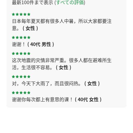
最新100件まで表示 (
すべての評価
)
日本每年夏天都有很多人中暑，所以大家都要注
意。
( 女性 )
谢谢！
( 40代 男性 )
这次地震的灾情非常严重。很多人都在避难所生
活，生活很不容易。
( 女性 )
对，今天下大雨了，而且很闷热。
( 女性 )
谢谢你每次都上有意思的课！
( 40代 女性 )
谢谢，今天理解了。下次见
( 40代 男性 )
今天广州很闷热，要注意身体。
( 女性 )