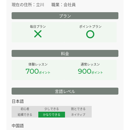
現在の住所：
立川
職業：
会社員
プラン
毎日プラン
ポイントプラン
料金
体験レッスン
通常レッスン
700
900
ポイント
ポイント
言語レベル
日本語
初心者
少しできる
割とできる
結構できる
かなりできる
ネイティブ
中国語