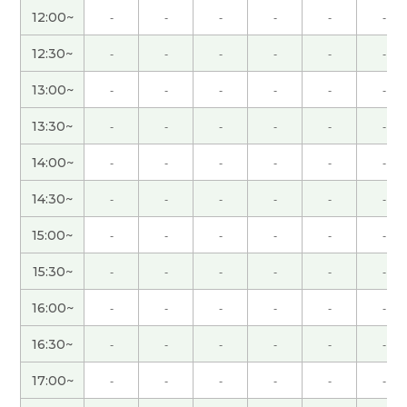
12:00~
-
-
-
-
-
-
愉快的交谈。 谢谢！
( 40代 男性 )
12:30~
-
-
-
-
-
-
我做的菜很简单，用不了三十分钟。哈哈
( 女性 )
13:00~
-
-
-
-
-
-
谢谢！！
( 女性 )
13:30~
-
-
-
-
-
-
14:00~
-
-
-
-
-
-
今天我也上班，时间和平日一样。
( 女性 )
14:30~
-
-
-
-
-
-
いつも楽しく話していただきありがとうございま
15:00~
-
-
-
-
-
-
す！
( 40代 男性 )
15:30~
-
-
-
-
-
-
我打算一直在家,因为我不喜欢去人太多的地方。
(
女性 )
16:00~
-
-
-
-
-
-
16:30~
-
-
-
-
-
-
还是你要参加义务活动吗?
( 女性 )
17:00~
-
-
-
-
-
-