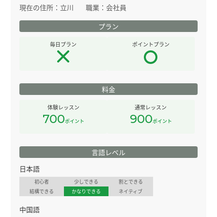
現在の住所：
立川
職業：
会社員
プラン
毎日プラン
ポイントプラン
料金
体験レッスン
通常レッスン
700
900
ポイント
ポイント
言語レベル
日本語
初心者
少しできる
割とできる
結構できる
かなりできる
ネイティブ
中国語