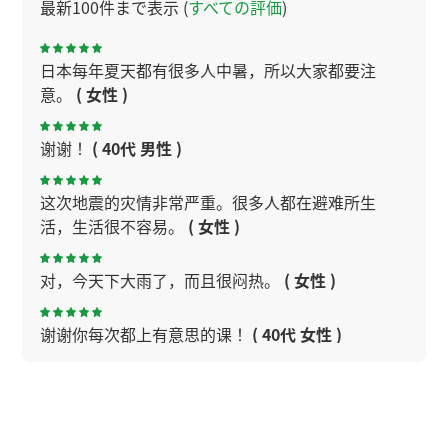
最新100件まで表示 (
すべての評価
)
日本每年夏天都有很多人中暑，所以大家都要注
意。
( 女性 )
谢谢！
( 40代 男性 )
这次地震的灾情非常严重。很多人都在避难所生
活，生活很不容易。
( 女性 )
对，今天下大雨了，而且很闷热。
( 女性 )
谢谢你每次都上有意思的课！
( 40代 女性 )
谢谢，今天理解了。下次见
( 40代 男性 )
今天广州很闷热，要注意身体。
( 女性 )