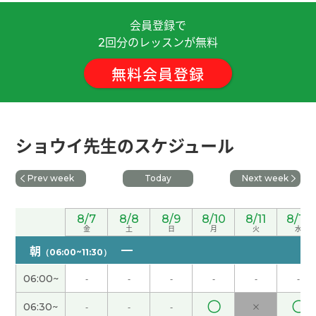
会員登録で
谢谢老师！我会努力学习的。
( 30代 女性 )
回分のレッスンが無料
2
無料会員登録
因为暑假的时候学生很多，所以我的工作很忙。我
秋天打算回国。
( 女性 )
谢谢您的鼓励！
( 40代 男性 )
ショウイ先生のスケジュール
我最喜欢吃酱油拉面，不过有时候也想吃味噌拉
Prev week
Today
Next week
面。
( 女性 )
您参加志愿者活动真了不起，我很敬佩您！
( 女性 )
8/7
8/8
8/9
8/10
8/11
8/12
金
土
日
月
火
水
朝
（06:00~11:30）
今天我休息。我在家一边看YouTube一边学中文。
(
女性 )
06:00~
-
-
-
-
-
-
〇
〇
06:30~
-
-
-
×
好久不见、今天聊得很开心、谢谢老师。期待下次