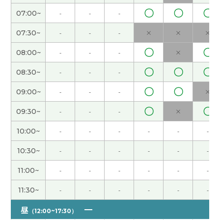
见!
( 男性 )
〇
〇
〇
07:00~
-
-
-
07:30~
-
-
-
×
×
×
还好,没有以前那么忙了。
( 女性 )
〇
〇
08:00~
-
-
-
×
端午节休息，但是还没有什么安排。如果没有安排
〇
〇
〇
08:30~
-
-
-
的话，我打算在家好好休息。
( 女性 )
〇
〇
09:00~
-
-
-
×
下次见!
( 女性 )
〇
〇
09:30~
-
-
-
×
是啊。年纪越来越大，我觉得时间过得越来越快。
(
10:00~
-
-
-
-
-
-
女性 )
10:30~
-
-
-
-
-
-
今天谢谢你：）
( 40代 女性 )
11:00~
-
-
-
-
-
-
11:30~
-
-
-
-
-
-
外面非常热，但是我的办公室有点儿冷，因为空调
开得很大。
( 女性 )
昼
（12:00~17:30）