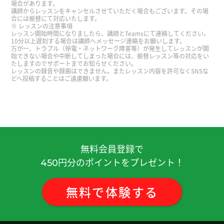
場合があります。
性 )
講師からレッスンをキャンセルさせていただく場合もございます。その場
合には振替にて対応いたします。
レッスンの注意事項
レッスン開始時間になりましたら、講師とTeamsにて連絡してください。
ありがとうございます 語彙力つけまっす
( 50代 男
10分以上遅刻する場合は講師へメッセージ連絡をお願いします。
万が一、トラブル（停電・ネットワーク障害等）が発生してレッスンが開
性 )
始できない場合や中断してしまった場合には、振替レッスン等の対応をい
たしますのでサポートまでお知らせください。
レッスンの録音や録画はできません。またレッスン内容を許可なくSNSな
好久不见、今天聊得很开心、谢谢老师。期待下次
どへ投稿することはご遠慮願います。
见!
( 男性 )
今天广州有点冷，我想吃火锅。
( 女性 )
非常感謝 下次見
( 40代 男性 )
無料会員登録で
円分のポイントをプレゼント！
450
いつも楽しく会話しています。こちらの話を色々覚
えてくれてありがとうございます！
( 40代 男性 )
無料
で
体験
する
老师也辛苦了！
( 女性 )