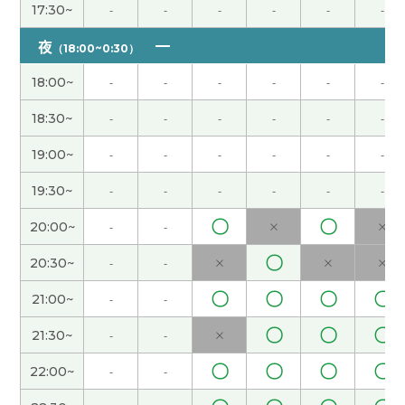
我也这么想。以前我节假日去旅游，太累了。
( 女性
17:30~
-
-
-
-
-
-
)
夜
（18:00~0:30）
因为黄金周我们学校有课，所以假期很短。我不能
18:00~
-
-
-
-
-
-
回国，很遗憾。
( 女性 )
18:30~
-
-
-
-
-
-
你参加什么样的义务活动?
( 女性 )
19:00~
-
-
-
-
-
-
我喜欢吃意大利菜，所以今天晚饭吃了萨莉亚的外
19:30~
-
-
-
-
-
-
卖。
( 女性 )
〇
〇
20:00~
-
-
×
×
大连还是很冷啊。 最近听说日本的樱花开得很漂
〇
20:30~
-
-
×
×
×
亮。
( 女性 )
〇
〇
〇
〇
21:00~
-
-
我不j我不知道为什么,上次用不了Teams，可下课以
〇
〇
〇
21:30~
-
-
×
后,我自己解决问题了。下次应该不会出问题的。
(
〇
〇
〇
〇
22:00~
-
-
女性 )