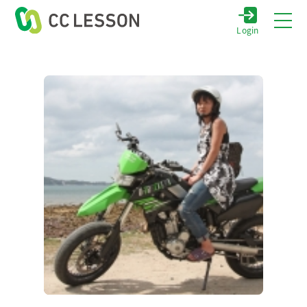
Login