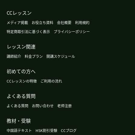
广州这个周末很暖和，不过根据天气预报明天会变
CCレッスン
冷。
( 女性 )
メディア掲載
お役立ち資料
会社概要
利用規約
今天广州的天气有点儿冷。
( 女性 )
特定商取引法に基づく表示
プライバシーポリシー
レッスン関連
这周有点凉快，不过周末气温会再升高。
( 女性 )
講師紹介
料金プラン
開講スケジュール
下次见!我喜欢读这样的作品(笑)
( 女性 )
初めての方へ
我又盲棋来了。
( 女性 )
CCレッスンの特徴
ご利用の流れ
よくある質問
广州的天气渐渐有秋天的感觉了。
( 女性 )
よくある質問
お問い合わせ
老师注册
没事!
( 女性 )
教材・受験
这部小说比较简单,但是有意思。
( 女性 )
中国語テキスト
HSK割引受験
CCブログ