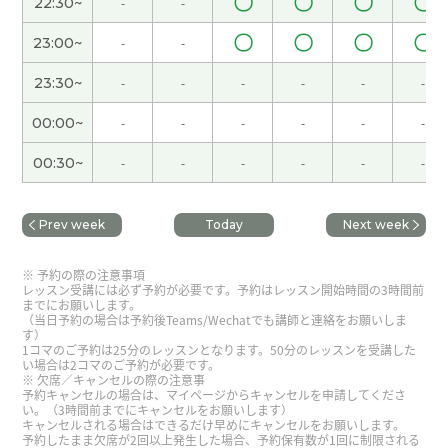
〇
〇
〇
〇
22:30~
-
-
海南天气很好，人也不多，海滩很漂亮，玩得很开
〇
〇
〇
〇
心。
( 女性 )
23:00~
-
-
23:30~
-
-
-
-
-
-
我分不清什么样的词是很复杂的。
( 女性 )
00:00~
-
-
-
-
-
-
下次见!
( 女性 )
00:30~
-
-
-
-
-
-
谢谢你一直以来倾听我的心声
( 40代 男性 )
Prev week
Today
Next week
是啊，我也喜欢广东菜，因为广东菜的味道比较清
予約の際の注意事項
淡。
( 女性 )
レッスン受講には必ず予約が必要です。予約はレッスン開始時間の3時間前
までにお願いします。
（当日予約の場合は予約後Teams/Wechatでも講師と連絡をお願いしま
す）
好!
( 女性 )
1コマのご予約は25分のレッスンとなります。50分のレッスンを受講した
い場合は2コマのご予約が必要です。
欠席／キャンセルの際の注意事
休假的时候觉得时间过得很快。
( 女性 )
予約キャンセルの場合は、マイページからキャンセルを申請してくださ
い。（3時間前までにキャンセルをお願いします）
キャンセルされる場合はできるだけ早めにキャンセルをお願いします。
予約したまま欠席が2回以上発生した場合、予約保有数が1回に制限される
好久不见了，下次也期待和你一起上课！
( 40代 女