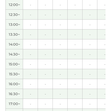
12:00~
-
-
-
-
-
-
愉快的交谈。 谢谢！
( 40代 男性 )
12:30~
-
-
-
-
-
-
我做的菜很简单，用不了三十分钟。哈哈
( 女性 )
13:00~
-
-
-
-
-
-
谢谢！！
( 女性 )
13:30~
-
-
-
-
-
-
14:00~
-
-
-
-
-
-
今天我也上班，时间和平日一样。
( 女性 )
14:30~
-
-
-
-
-
-
いつも楽しく話していただきありがとうございま
15:00~
-
-
-
-
-
-
す！
( 40代 男性 )
15:30~
-
-
-
-
-
-
我打算一直在家,因为我不喜欢去人太多的地方。
(
女性 )
16:00~
-
-
-
-
-
-
16:30~
-
-
-
-
-
-
还是你要参加义务活动吗?
( 女性 )
17:00~
-
-
-
-
-
-