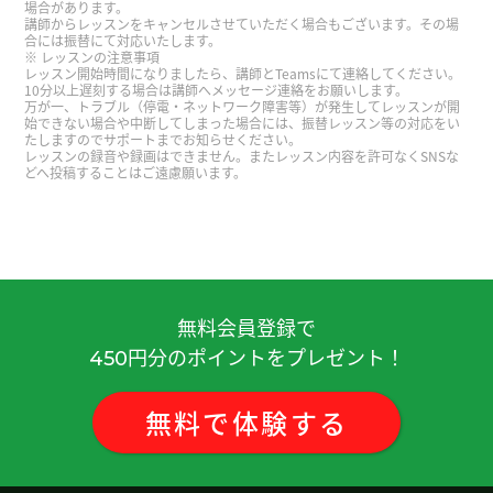
場合があります。
性 )
講師からレッスンをキャンセルさせていただく場合もございます。その場
合には振替にて対応いたします。
レッスンの注意事項
レッスン開始時間になりましたら、講師とTeamsにて連絡してください。
ありがとうございます 語彙力つけまっす
( 50代 男
10分以上遅刻する場合は講師へメッセージ連絡をお願いします。
万が一、トラブル（停電・ネットワーク障害等）が発生してレッスンが開
性 )
始できない場合や中断してしまった場合には、振替レッスン等の対応をい
たしますのでサポートまでお知らせください。
レッスンの録音や録画はできません。またレッスン内容を許可なくSNSな
好久不见、今天聊得很开心、谢谢老师。期待下次
どへ投稿することはご遠慮願います。
见!
( 男性 )
今天广州有点冷，我想吃火锅。
( 女性 )
非常感謝 下次見
( 40代 男性 )
無料会員登録で
円分のポイントをプレゼント！
450
いつも楽しく会話しています。こちらの話を色々覚
えてくれてありがとうございます！
( 40代 男性 )
無料
で
体験
する
老师也辛苦了！
( 女性 )