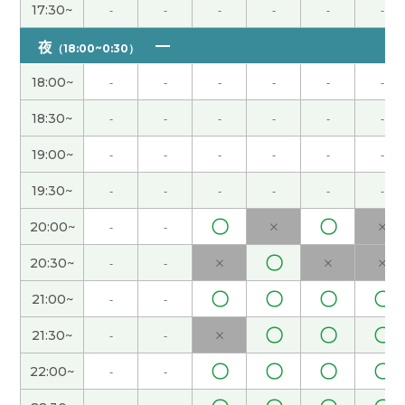
我也这么想。以前我节假日去旅游，太累了。
( 女性
17:30~
-
-
-
-
-
-
)
夜
（18:00~0:30）
因为黄金周我们学校有课，所以假期很短。我不能
18:00~
-
-
-
-
-
-
回国，很遗憾。
( 女性 )
18:30~
-
-
-
-
-
-
你参加什么样的义务活动?
( 女性 )
19:00~
-
-
-
-
-
-
我喜欢吃意大利菜，所以今天晚饭吃了萨莉亚的外
19:30~
-
-
-
-
-
-
卖。
( 女性 )
〇
〇
20:00~
-
-
×
×
大连还是很冷啊。 最近听说日本的樱花开得很漂
〇
20:30~
-
-
×
×
×
亮。
( 女性 )
〇
〇
〇
〇
21:00~
-
-
我不j我不知道为什么,上次用不了Teams，可下课以
〇
〇
〇
21:30~
-
-
×
后,我自己解决问题了。下次应该不会出问题的。
(
〇
〇
〇
〇
22:00~
-
-
女性 )