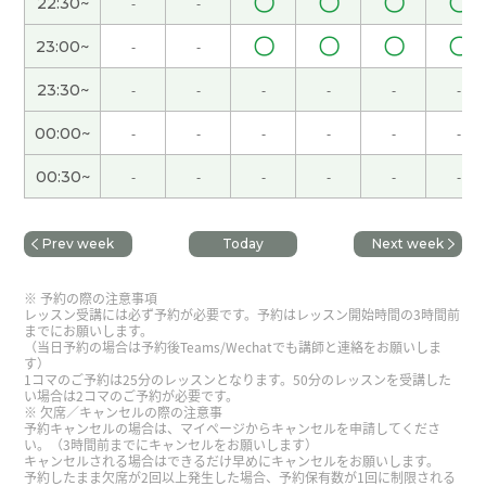
〇
〇
〇
〇
22:30~
-
-
海南天气很好，人也不多，海滩很漂亮，玩得很开
〇
〇
〇
〇
心。
( 女性 )
23:00~
-
-
23:30~
-
-
-
-
-
-
我分不清什么样的词是很复杂的。
( 女性 )
00:00~
-
-
-
-
-
-
下次见!
( 女性 )
00:30~
-
-
-
-
-
-
谢谢你一直以来倾听我的心声
( 40代 男性 )
Prev week
Today
Next week
是啊，我也喜欢广东菜，因为广东菜的味道比较清
予約の際の注意事項
淡。
( 女性 )
レッスン受講には必ず予約が必要です。予約はレッスン開始時間の3時間前
までにお願いします。
（当日予約の場合は予約後Teams/Wechatでも講師と連絡をお願いしま
す）
好!
( 女性 )
1コマのご予約は25分のレッスンとなります。50分のレッスンを受講した
い場合は2コマのご予約が必要です。
欠席／キャンセルの際の注意事
休假的时候觉得时间过得很快。
( 女性 )
予約キャンセルの場合は、マイページからキャンセルを申請してくださ
い。（3時間前までにキャンセルをお願いします）
キャンセルされる場合はできるだけ早めにキャンセルをお願いします。
予約したまま欠席が2回以上発生した場合、予約保有数が1回に制限される
好久不见了，下次也期待和你一起上课！
( 40代 女