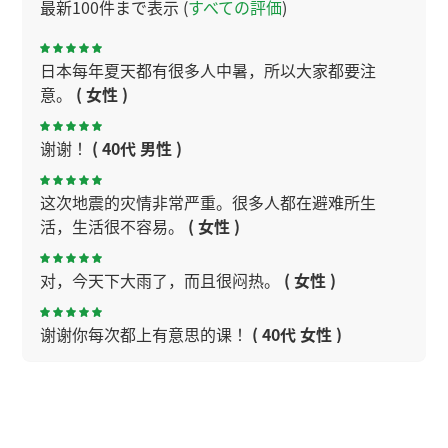
最新100件まで表示 (
すべての評価
)
日本每年夏天都有很多人中暑，所以大家都要注
意。
( 女性 )
谢谢！
( 40代 男性 )
这次地震的灾情非常严重。很多人都在避难所生
活，生活很不容易。
( 女性 )
对，今天下大雨了，而且很闷热。
( 女性 )
谢谢你每次都上有意思的课！
( 40代 女性 )
谢谢，今天理解了。下次见
( 40代 男性 )
今天广州很闷热，要注意身体。
( 女性 )