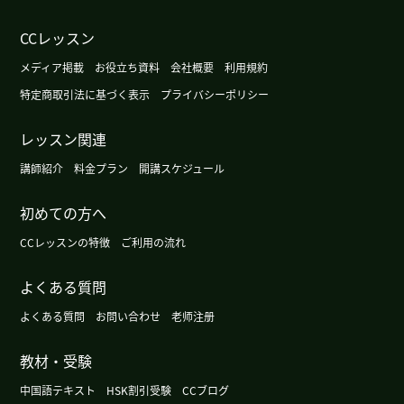
广州这个周末很暖和，不过根据天气预报明天会变
CCレッスン
冷。
( 女性 )
メディア掲載
お役立ち資料
会社概要
利用規約
今天广州的天气有点儿冷。
( 女性 )
特定商取引法に基づく表示
プライバシーポリシー
レッスン関連
这周有点凉快，不过周末气温会再升高。
( 女性 )
講師紹介
料金プラン
開講スケジュール
下次见!我喜欢读这样的作品(笑)
( 女性 )
初めての方へ
我又盲棋来了。
( 女性 )
CCレッスンの特徴
ご利用の流れ
よくある質問
广州的天气渐渐有秋天的感觉了。
( 女性 )
よくある質問
お問い合わせ
老师注册
没事!
( 女性 )
教材・受験
这部小说比较简单,但是有意思。
( 女性 )
中国語テキスト
HSK割引受験
CCブログ