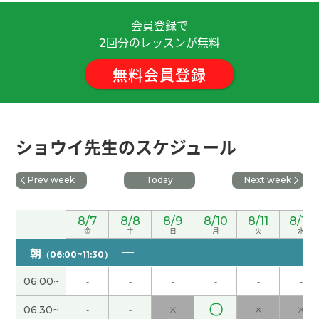
会員登録で
谢谢老师！我会努力学习的。
( 30代 女性 )
回分のレッスンが無料
2
無料会員登録
因为暑假的时候学生很多，所以我的工作很忙。我
秋天打算回国。
( 女性 )
谢谢您的鼓励！
( 40代 男性 )
ショウイ先生のスケジュール
我最喜欢吃酱油拉面，不过有时候也想吃味噌拉
Prev week
Today
Next week
面。
( 女性 )
您参加志愿者活动真了不起，我很敬佩您！
( 女性 )
8/7
8/8
8/9
8/10
8/11
8/12
金
土
日
月
火
水
朝
（06:00~11:30）
今天我休息。我在家一边看YouTube一边学中文。
(
女性 )
06:00~
-
-
-
-
-
-
〇
06:30~
-
-
×
×
×
好久不见、今天聊得很开心、谢谢老师。期待下次