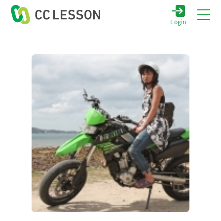
Login