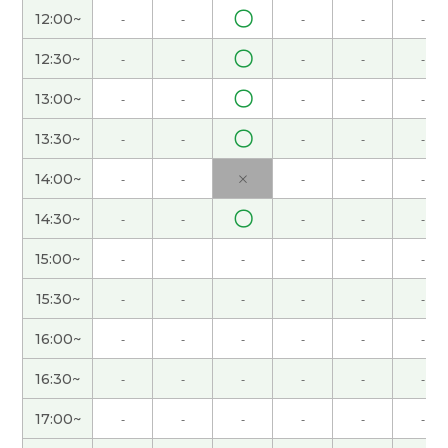
〇
12:00~
-
-
-
-
-
愉快的交谈。 谢谢！
( 40代 男性 )
〇
12:30~
-
-
-
-
-
我做的菜很简单，用不了三十分钟。哈哈
( 女性 )
〇
13:00~
-
-
-
-
-
谢谢！！
( 女性 )
〇
13:30~
-
-
-
-
-
14:00~
-
-
×
-
-
-
今天我也上班，时间和平日一样。
( 女性 )
〇
14:30~
-
-
-
-
-
いつも楽しく話していただきありがとうございま
15:00~
-
-
-
-
-
-
す！
( 40代 男性 )
15:30~
-
-
-
-
-
-
我打算一直在家,因为我不喜欢去人太多的地方。
(
女性 )
16:00~
-
-
-
-
-
-
16:30~
-
-
-
-
-
-
还是你要参加义务活动吗?
( 女性 )
17:00~
-
-
-
-
-
-