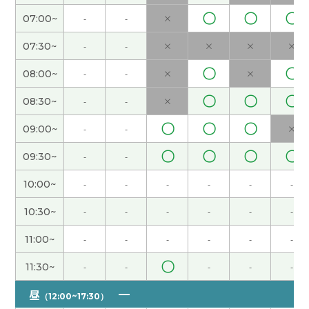
见!
( 男性 )
〇
〇
〇
07:00~
-
-
×
07:30~
-
-
×
×
×
×
还好,没有以前那么忙了。
( 女性 )
〇
〇
08:00~
-
-
×
×
端午节休息，但是还没有什么安排。如果没有安排
〇
〇
〇
08:30~
-
-
×
的话，我打算在家好好休息。
( 女性 )
〇
〇
〇
09:00~
-
-
×
下次见!
( 女性 )
〇
〇
〇
〇
09:30~
-
-
是啊。年纪越来越大，我觉得时间过得越来越快。
(
10:00~
-
-
-
-
-
-
女性 )
10:30~
-
-
-
-
-
-
今天谢谢你：）
( 40代 女性 )
11:00~
-
-
-
-
-
-
〇
11:30~
-
-
-
-
-
外面非常热，但是我的办公室有点儿冷，因为空调
开得很大。
( 女性 )
昼
（12:00~17:30）