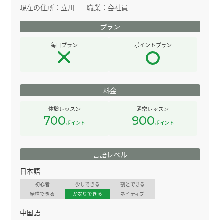
現在の住所：
立川
職業：
会社員
プラン
毎日プラン
ポイントプラン
料金
体験レッスン
通常レッスン
700
900
ポイント
ポイント
言語レベル
日本語
初心者
少しできる
割とできる
結構できる
かなりできる
ネイティブ
中国語