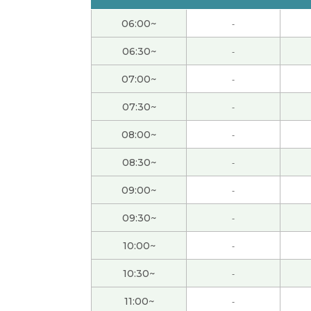
还好,没有以前那么忙了。
( 女性 )
06:00~
-
端午节休息，但是还没有什么安排。如果没有
06:30~
-
07:00~
-
下次见!
( 女性 )
07:30~
-
是啊。年纪越来越大，我觉得时间过得越来越
08:00~
-
08:30~
-
今天谢谢你：）
( 40代 女性 )
09:00~
-
外面非常热，但是我的办公室有点儿冷，因为
09:30~
-
愉快的交谈。 谢谢！
( 40代 男性 )
10:00~
-
10:30~
-
我做的菜很简单，用不了三十分钟。哈哈
( 女性
11:00~
-