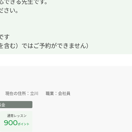
応できる先生です。
ださい。
です
を含む）ではご予約ができません）
現在の住所：
立川
職業：
会社員
料金
通常レッスン
900
ポイント