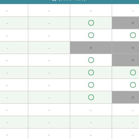
-
-
-
-
〇
安排的话，我打算在家好好休息。
( 女性 )
-
-
×
〇
〇
-
-
-
-
×
×
快。
( 女性 )
〇
-
-
×
〇
〇
-
-
〇
〇
-
-
空调开得很大。
( 女性 )
〇
-
-
×
-
-
-
-
-
-
-
-
 )
-
-
-
-