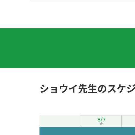
今天广州很闷热，要注意身体。
( 女性 )
谢谢老师！我会努力学习的。
( 30代 女性 )
因为暑假的时候学生很多，所以我的工作很忙
谢谢您的鼓励！
( 40代 男性 )
我最喜欢吃酱油拉面，不过有时候也想吃味噌
ショウイ先生のスケ
您参加志愿者活动真了不起，我很敬佩您！
( 
今天我休息。我在家一边看YouTube一边学中
8/7
好久不见、今天聊得很开心、谢谢老师。期待下
金