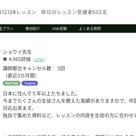
数
レッスン
昨日のレッスン受講者
名
12128
502
金プラン
教材紹介
HSK受験
よくある質問
ショウイ先生
4.965評価
(
12763
)
講師都合キャンセル数：
5回
（直近3カ月間）
WeChat
Teams
日本に住んで５年以上たちました。
今までたくさんの生徒さんを教えた実績がありますので、中
対応出来ます。
独自で集めた資料など、レッスンの内容を生徒の方に合わせ