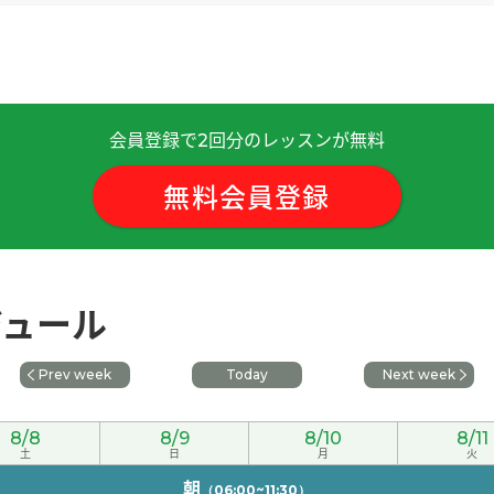
会員登録で
回分のレッスンが無料
2
。我秋天打算回国。
( 女性 )
無料会員登録
拉面。
( 女性 )
ジュール
女性 )
Prev week
Today
Next week
文。
( 女性 )
8/8
8/9
8/10
8/11
次见!
土
( 男性 )
日
月
火
朝
（06:00~11:30）