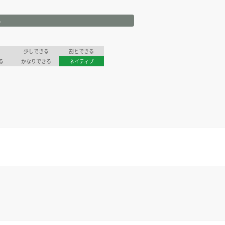
ル
少しできる
割とできる
る
かなりできる
ネイティブ