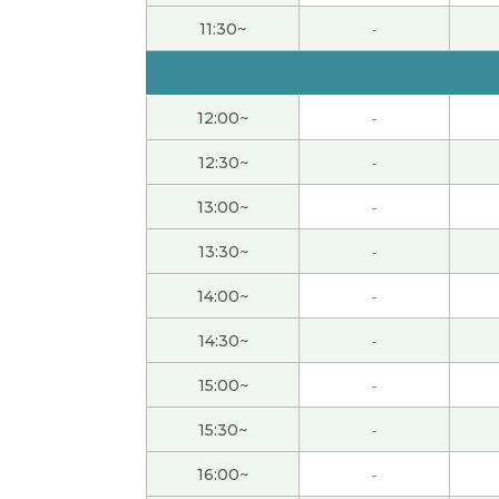
谢谢！！
( 女性 )
11:30~
-
今天我也上班，时间和平日一样。
( 女性 )
12:00~
-
いつも楽しく話していただきありがとうござ
12:30~
-
我打算一直在家,因为我不喜欢去人太多的地方
13:00~
-
还是你要参加义务活动吗?
( 女性 )
13:30~
-
14:00~
-
我也这么想。以前我节假日去旅游，太累了。
(
14:30~
-
因为黄金周我们学校有课，所以假期很短。我
15:00~
-
你参加什么样的义务活动?
( 女性 )
15:30~
-
16:00~
-
我喜欢吃意大利菜，所以今天晚饭吃了萨莉亚