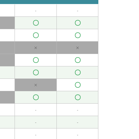
-
-
〇
〇
〇
〇
×
×
〇
〇
〇
〇
〇
×
〇
〇
-
-
-
-
-
-