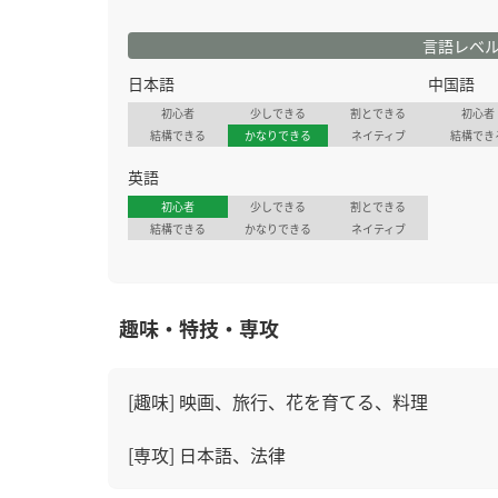
言語レベ
日本語
中国語
初心者
少しできる
割とできる
初心者
結構できる
かなりできる
ネイティブ
結構でき
英語
初心者
少しできる
割とできる
結構できる
かなりできる
ネイティブ
趣味・特技・専攻
[趣味] 映画、旅行、花を育てる、料理
[専攻] 日本語、法律