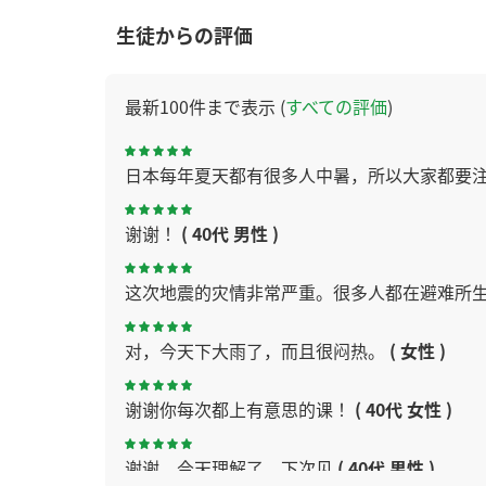
生徒からの評価
最新100件まで表示 (
すべての評価
)
日本每年夏天都有很多人中暑，所以大家都要
谢谢！
( 40代 男性 )
这次地震的灾情非常严重。很多人都在避难所
对，今天下大雨了，而且很闷热。
( 女性 )
谢谢你每次都上有意思的课！
( 40代 女性 )
谢谢，今天理解了。下次见
( 40代 男性 )