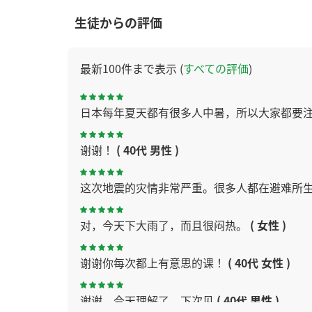
生徒からの評価
最新100件まで表示 (
すべての評価
)
日本每年夏天都有很多人中暑，所以大家都要
谢谢！
( 40代 男性 )
这次地震的灾情非常严重。很多人都在避难所
对，今天下大雨了，而且很闷热。
( 女性 )
谢谢你每次都上有意思的课！
( 40代 女性 )
谢谢，今天理解了。下次见
( 40代 男性 )