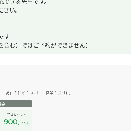
応できる先生です。
ださい。
です
を含む）ではご予約ができません）
現在の住所：
立川
職業：
会社員
料金
通常レッスン
900
ポイント