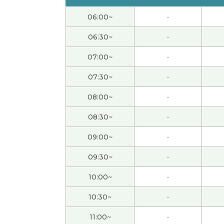
还好,没有以前那么忙了。
( 女性 )
06:00~
-
端午节休息，但是还没有什么安排。如果没有
06:30~
-
07:00~
-
下次见!
( 女性 )
07:30~
-
是啊。年纪越来越大，我觉得时间过得越来越
08:00~
-
08:30~
-
今天谢谢你：）
( 40代 女性 )
09:00~
-
外面非常热，但是我的办公室有点儿冷，因为
09:30~
-
愉快的交谈。 谢谢！
( 40代 男性 )
10:00~
-
10:30~
-
我做的菜很简单，用不了三十分钟。哈哈
( 女性
11:00~
-