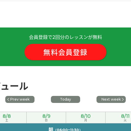
会員登録で
回分のレッスンが無料
2
。我秋天打算回国。
( 女性 )
無料会員登録
拉面。
( 女性 )
ジュール
女性 )
Prev week
Today
Next week
文。
( 女性 )
8/8
8/9
8/10
8/11
次见!
土
( 男性 )
日
月
火
朝
（06:00~11:30）