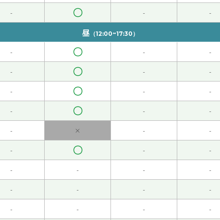
〇
-
-
-
昼
（12:00~17:30）
〇
-
-
-
います！
( 40代 男性 )
〇
-
-
-
。
( 女性 )
〇
-
-
-
〇
-
-
-
-
×
-
-
 女性 )
〇
-
-
-
不能回国，很遗憾。
( 女性 )
-
-
-
-
-
-
-
-
-
-
-
-
的外卖。
( 女性 )