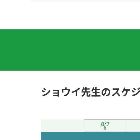
今天广州很闷热，要注意身体。
( 女性 )
谢谢老师！我会努力学习的。
( 30代 女性 )
因为暑假的时候学生很多，所以我的工作很忙
谢谢您的鼓励！
( 40代 男性 )
我最喜欢吃酱油拉面，不过有时候也想吃味噌
ショウイ先生のスケ
您参加志愿者活动真了不起，我很敬佩您！
( 
今天我休息。我在家一边看YouTube一边学中
8/7
好久不见、今天聊得很开心、谢谢老师。期待下
金