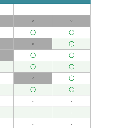
-
-
×
×
〇
〇
〇
×
〇
〇
〇
〇
〇
×
〇
〇
-
-
-
-
-
-