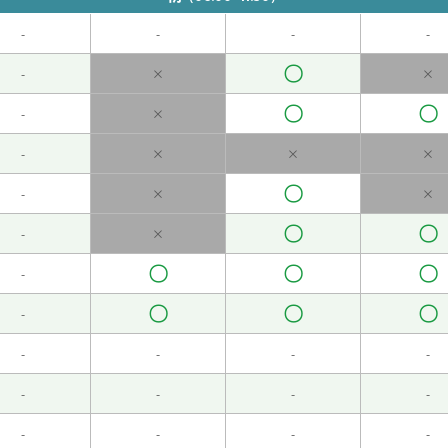
-
-
-
-
〇
安排的话，我打算在家好好休息。
( 女性 )
-
×
×
〇
〇
-
×
-
×
×
×
快。
( 女性 )
〇
-
×
×
〇
〇
-
×
〇
〇
〇
-
空调开得很大。
( 女性 )
〇
〇
〇
-
-
-
-
-
-
-
-
-
 )
-
-
-
-