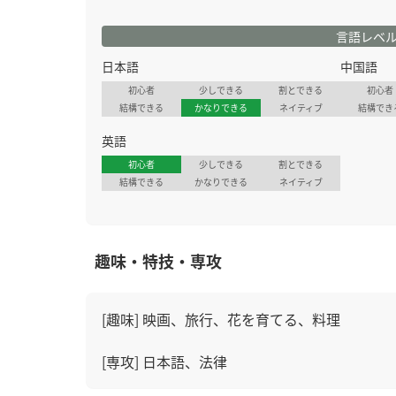
言語レベ
日本語
中国語
初心者
少しできる
割とできる
初心者
結構できる
かなりできる
ネイティブ
結構でき
英語
初心者
少しできる
割とできる
結構できる
かなりできる
ネイティブ
趣味・特技・専攻
[趣味] 映画、旅行、花を育てる、料理
[専攻] 日本語、法律