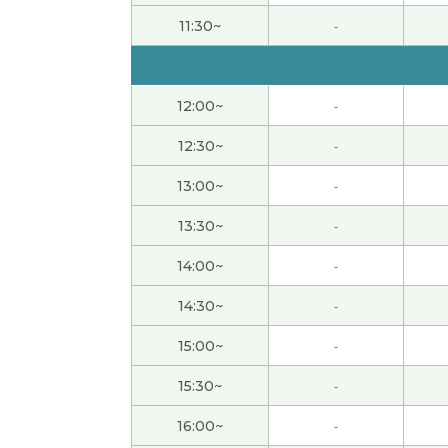
谢谢！！
( 女性 )
11:30~
-
今天我也上班，时间和平日一样。
( 女性 )
12:00~
-
いつも楽しく話していただきありがとうござ
12:30~
-
我打算一直在家,因为我不喜欢去人太多的地方
13:00~
-
还是你要参加义务活动吗?
( 女性 )
13:30~
-
14:00~
-
我也这么想。以前我节假日去旅游，太累了。
(
14:30~
-
因为黄金周我们学校有课，所以假期很短。我
15:00~
-
你参加什么样的义务活动?
( 女性 )
15:30~
-
16:00~
-
我喜欢吃意大利菜，所以今天晚饭吃了萨莉亚