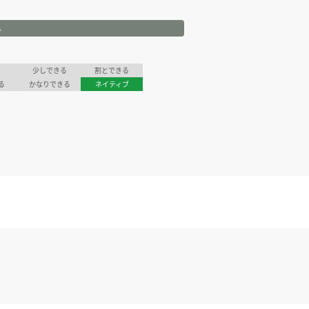
ル
少しできる
割とできる
る
かなりできる
ネイティブ