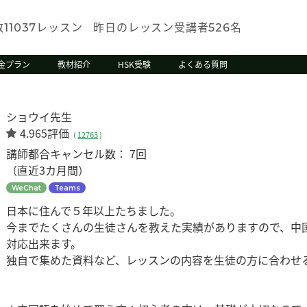
数
レッスン
昨日のレッスン受講者
名
11037
526
金プラン
教材紹介
HSK受験
よくある質問
ショウイ先生
4.965評価
(
12763
)
講師都合キャンセル数：
7回
（直近3カ月間）
WeChat
Teams
日本に住んで５年以上たちました。
今までたくさんの生徒さんを教えた実績がありますので、中
対応出来ます。
独自で集めた資料など、レッスンの内容を生徒の方に合わせ