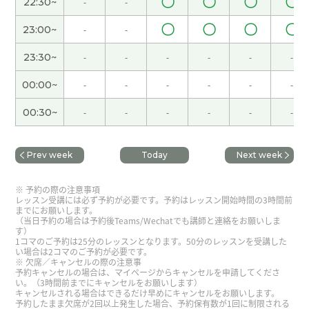
〇
〇
〇
〇
22:30~
-
-
海南天气很好，人也不多，海滩很漂亮，玩得很开
〇
〇
〇
〇
心。
( 女性 )
23:00~
-
-
23:30~
-
-
-
-
-
-
我分不清什么样的词是很复杂的。
( 女性 )
00:00~
-
-
-
-
-
-
下次见!
( 女性 )
00:30~
-
-
-
-
-
-
谢谢你一直以来倾听我的心声
( 40代 男性 )
Prev week
Today
Next week
是啊，我也喜欢广东菜，因为广东菜的味道比较清
予約の際の注意事項
淡。
( 女性 )
レッスン受講には必ず予約が必要です。予約はレッスン開始時間の3時間前
までにお願いします。
（当日予約の場合は予約後Teams/Wechatでも講師と連絡をお願いしま
す）
好!
( 女性 )
1コマのご予約は25分のレッスンとなります。50分のレッスンを受講した
い場合は2コマのご予約が必要です。
欠席／キャンセルの際の注意事
休假的时候觉得时间过得很快。
( 女性 )
予約キャンセルの場合は、マイページからキャンセルを申請してくださ
い。（3時間前までにキャンセルをお願いします）
キャンセルされる場合はできるだけ早めにキャンセルをお願いします。
予約したまま欠席が2回以上発生した場合、予約保有数が1回に制限される
好久不见了，下次也期待和你一起上课！
( 40代 女