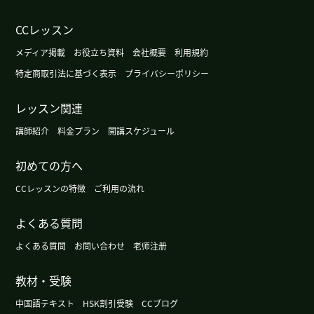
广州这个周末很暖和，不过根据天气预报明天会变
CCレッスン
冷。
( 女性 )
メディア掲載
お役立ち資料
会社概要
利用規約
今天广州的天气有点儿冷。
( 女性 )
特定商取引法に基づく表示
プライバシーポリシー
レッスン関連
这周有点凉快，不过周末气温会再升高。
( 女性 )
講師紹介
料金プラン
開講スケジュール
下次见!我喜欢读这样的作品(笑)
( 女性 )
初めての方へ
我又盲棋来了。
( 女性 )
CCレッスンの特徴
ご利用の流れ
よくある質問
广州的天气渐渐有秋天的感觉了。
( 女性 )
よくある質問
お問い合わせ
老师注册
没事!
( 女性 )
教材・受験
这部小说比较简单,但是有意思。
( 女性 )
中国語テキスト
HSK割引受験
CCブログ