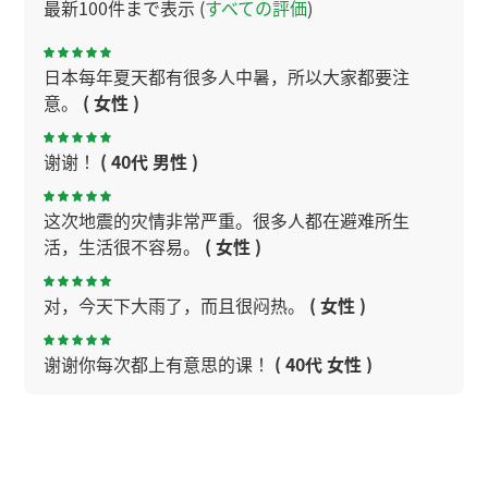
最新100件まで表示 (
すべての評価
)
日本每年夏天都有很多人中暑，所以大家都要注
意。
( 女性 )
谢谢！
( 40代 男性 )
这次地震的灾情非常严重。很多人都在避难所生
活，生活很不容易。
( 女性 )
对，今天下大雨了，而且很闷热。
( 女性 )
谢谢你每次都上有意思的课！
( 40代 女性 )
谢谢，今天理解了。下次见
( 40代 男性 )
今天广州很闷热，要注意身体。
( 女性 )