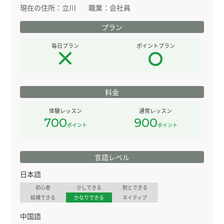
現在の住所：
立川
職業：
会社員
プラン
毎日プラン
ポイントプラン
料金
体験レッスン
通常レッスン
700
900
ポイント
ポイント
言語レベル
日本語
初心者
少しできる
割とできる
結構できる
かなりできる
ネイティブ
中国語