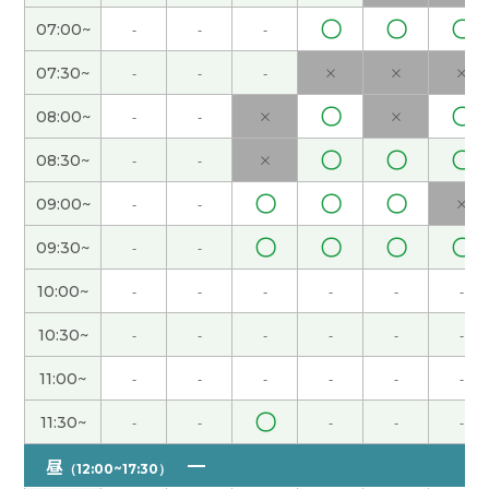
见!
( 男性 )
〇
〇
〇
07:00~
-
-
-
07:30~
-
-
-
×
×
×
还好,没有以前那么忙了。
( 女性 )
〇
〇
08:00~
-
-
×
×
端午节休息，但是还没有什么安排。如果没有安排
〇
〇
〇
08:30~
-
-
×
的话，我打算在家好好休息。
( 女性 )
〇
〇
〇
09:00~
-
-
×
下次见!
( 女性 )
〇
〇
〇
〇
09:30~
-
-
是啊。年纪越来越大，我觉得时间过得越来越快。
(
10:00~
-
-
-
-
-
-
女性 )
10:30~
-
-
-
-
-
-
今天谢谢你：）
( 40代 女性 )
11:00~
-
-
-
-
-
-
〇
11:30~
-
-
-
-
-
外面非常热，但是我的办公室有点儿冷，因为空调
开得很大。
( 女性 )
昼
（12:00~17:30）