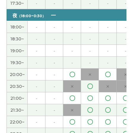
我也这么想。以前我节假日去旅游，太累了。
( 女性
17:30~
-
-
-
-
-
-
)
夜
（18:00~0:30）
因为黄金周我们学校有课，所以假期很短。我不能
18:00~
-
-
-
-
-
-
回国，很遗憾。
( 女性 )
18:30~
-
-
-
-
-
-
你参加什么样的义务活动?
( 女性 )
19:00~
-
-
-
-
-
-
我喜欢吃意大利菜，所以今天晚饭吃了萨莉亚的外
19:30~
-
-
-
-
-
-
卖。
( 女性 )
〇
〇
20:00~
-
-
×
×
大连还是很冷啊。 最近听说日本的樱花开得很漂
〇
20:30~
-
-
×
×
×
亮。
( 女性 )
〇
〇
〇
〇
21:00~
-
-
我不j我不知道为什么,上次用不了Teams，可下课以
〇
〇
〇
21:30~
-
-
×
后,我自己解决问题了。下次应该不会出问题的。
(
〇
〇
〇
〇
22:00~
-
-
女性 )