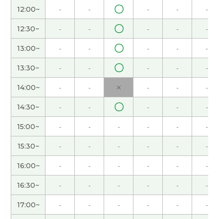
〇
12:00~
-
-
-
-
-
愉快的交谈。 谢谢！
( 40代 男性 )
〇
12:30~
-
-
-
-
-
我做的菜很简单，用不了三十分钟。哈哈
( 女性 )
〇
13:00~
-
-
-
-
-
谢谢！！
( 女性 )
〇
13:30~
-
-
-
-
-
14:00~
-
-
×
-
-
-
今天我也上班，时间和平日一样。
( 女性 )
〇
14:30~
-
-
-
-
-
いつも楽しく話していただきありがとうございま
15:00~
-
-
-
-
-
-
す！
( 40代 男性 )
15:30~
-
-
-
-
-
-
我打算一直在家,因为我不喜欢去人太多的地方。
(
女性 )
16:00~
-
-
-
-
-
-
16:30~
-
-
-
-
-
-
还是你要参加义务活动吗?
( 女性 )
17:00~
-
-
-
-
-
-