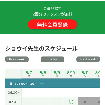
会員登録で
谢谢老师！我会努力学习的。
( 30代 女性 )
回分のレッスンが無料
2
無料会員登録
因为暑假的时候学生很多，所以我的工作很忙。我
秋天打算回国。
( 女性 )
谢谢您的鼓励！
( 40代 男性 )
ショウイ先生のスケジュール
我最喜欢吃酱油拉面，不过有时候也想吃味噌拉
Prev week
Today
Next week
面。
( 女性 )
您参加志愿者活动真了不起，我很敬佩您！
( 女性 )
8/7
8/8
8/9
8/10
8/11
8/12
金
土
日
月
火
水
朝
（06:00~11:30）
今天我休息。我在家一边看YouTube一边学中文。
(
女性 )
06:00~
-
-
-
-
-
-
〇
06:30~
-
-
-
×
×
好久不见、今天聊得很开心、谢谢老师。期待下次