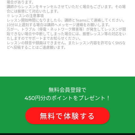
場合があります。
性 )
講師からレッスンをキャンセルさせていただく場合もございます。その場
合には振替にて対応いたします。
レッスンの注意事項
レッスン開始時間になりましたら、講師とTeamsにて連絡してください。
ありがとうございます 語彙力つけまっす
( 50代 男
10分以上遅刻する場合は講師へメッセージ連絡をお願いします。
万が一、トラブル（停電・ネットワーク障害等）が発生してレッスンが開
性 )
始できない場合や中断してしまった場合には、振替レッスン等の対応をい
たしますのでサポートまでお知らせください。
レッスンの録音や録画はできません。またレッスン内容を許可なくSNSな
好久不见、今天聊得很开心、谢谢老师。期待下次
どへ投稿することはご遠慮願います。
见!
( 男性 )
今天广州有点冷，我想吃火锅。
( 女性 )
非常感謝 下次見
( 40代 男性 )
無料会員登録で
円分のポイントをプレゼント！
450
いつも楽しく会話しています。こちらの話を色々覚
えてくれてありがとうございます！
( 40代 男性 )
無料
で
体験
する
老师也辛苦了！
( 女性 )