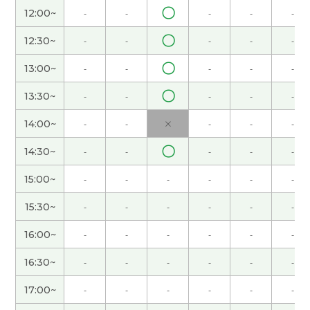
〇
12:00~
-
-
-
-
-
愉快的交谈。 谢谢！
( 40代 男性 )
〇
12:30~
-
-
-
-
-
我做的菜很简单，用不了三十分钟。哈哈
( 女性 )
〇
13:00~
-
-
-
-
-
谢谢！！
( 女性 )
〇
13:30~
-
-
-
-
-
14:00~
-
-
×
-
-
-
今天我也上班，时间和平日一样。
( 女性 )
〇
14:30~
-
-
-
-
-
いつも楽しく話していただきありがとうございま
15:00~
-
-
-
-
-
-
す！
( 40代 男性 )
15:30~
-
-
-
-
-
-
我打算一直在家,因为我不喜欢去人太多的地方。
(
女性 )
16:00~
-
-
-
-
-
-
16:30~
-
-
-
-
-
-
还是你要参加义务活动吗?
( 女性 )
17:00~
-
-
-
-
-
-