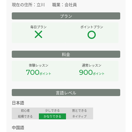
現在の住所：
立川
職業：
会社員
プラン
毎日プラン
ポイントプラン
料金
体験レッスン
通常レッスン
700
900
ポイント
ポイント
言語レベル
日本語
初心者
少しできる
割とできる
結構できる
かなりできる
ネイティブ
中国語