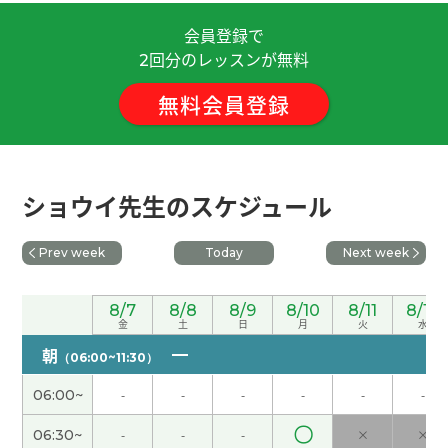
会員登録で
谢谢老师！我会努力学习的。
( 30代 女性 )
回分のレッスンが無料
2
無料会員登録
因为暑假的时候学生很多，所以我的工作很忙。我
秋天打算回国。
( 女性 )
谢谢您的鼓励！
( 40代 男性 )
ショウイ先生のスケジュール
我最喜欢吃酱油拉面，不过有时候也想吃味噌拉
Prev week
Today
Next week
面。
( 女性 )
您参加志愿者活动真了不起，我很敬佩您！
( 女性 )
8/7
8/8
8/9
8/10
8/11
8/12
金
土
日
月
火
水
朝
（06:00~11:30）
今天我休息。我在家一边看YouTube一边学中文。
(
女性 )
06:00~
-
-
-
-
-
-
〇
06:30~
-
-
-
×
×
好久不见、今天聊得很开心、谢谢老师。期待下次