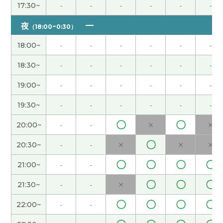
我也这么想。以前我节假日去旅游，太累了。
( 女性
17:30~
-
-
-
-
-
-
)
夜
（18:00~0:30）
因为黄金周我们学校有课，所以假期很短。我不能
18:00~
-
-
-
-
-
-
回国，很遗憾。
( 女性 )
18:30~
-
-
-
-
-
-
你参加什么样的义务活动?
( 女性 )
19:00~
-
-
-
-
-
-
我喜欢吃意大利菜，所以今天晚饭吃了萨莉亚的外
19:30~
-
-
-
-
-
-
卖。
( 女性 )
〇
〇
20:00~
-
-
×
×
大连还是很冷啊。 最近听说日本的樱花开得很漂
〇
20:30~
-
-
×
×
×
亮。
( 女性 )
〇
〇
〇
〇
21:00~
-
-
我不j我不知道为什么,上次用不了Teams，可下课以
〇
〇
〇
21:30~
-
-
×
后,我自己解决问题了。下次应该不会出问题的。
(
〇
〇
〇
〇
22:00~
-
-
女性 )