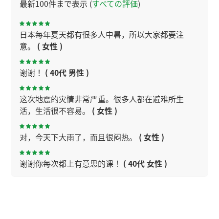
最新100件まで表示 (
すべての評価
)
日本每年夏天都有很多人中暑，所以大家都要注
意。
( 女性 )
谢谢！
( 40代 男性 )
这次地震的灾情非常严重。很多人都在避难所生
活，生活很不容易。
( 女性 )
对，今天下大雨了，而且很闷热。
( 女性 )
谢谢你每次都上有意思的课！
( 40代 女性 )
谢谢，今天理解了。下次见
( 40代 男性 )
今天广州很闷热，要注意身体。
( 女性 )