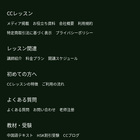
广州这个周末很暖和，不过根据天气预报明天会变
CCレッスン
冷。
( 女性 )
メディア掲載
お役立ち資料
会社概要
利用規約
今天广州的天气有点儿冷。
( 女性 )
特定商取引法に基づく表示
プライバシーポリシー
レッスン関連
这周有点凉快，不过周末气温会再升高。
( 女性 )
講師紹介
料金プラン
開講スケジュール
下次见!我喜欢读这样的作品(笑)
( 女性 )
初めての方へ
我又盲棋来了。
( 女性 )
CCレッスンの特徴
ご利用の流れ
よくある質問
广州的天气渐渐有秋天的感觉了。
( 女性 )
よくある質問
お問い合わせ
老师注册
没事!
( 女性 )
教材・受験
这部小说比较简单,但是有意思。
( 女性 )
中国語テキスト
HSK割引受験
CCブログ