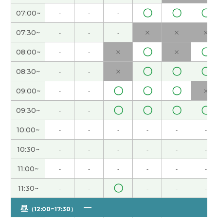
见!
( 男性 )
〇
〇
〇
07:00~
-
-
-
07:30~
-
-
-
×
×
×
还好,没有以前那么忙了。
( 女性 )
〇
〇
08:00~
-
-
×
×
端午节休息，但是还没有什么安排。如果没有安排
〇
〇
〇
08:30~
-
-
×
的话，我打算在家好好休息。
( 女性 )
〇
〇
〇
09:00~
-
-
×
下次见!
( 女性 )
〇
〇
〇
〇
09:30~
-
-
是啊。年纪越来越大，我觉得时间过得越来越快。
(
10:00~
-
-
-
-
-
-
女性 )
10:30~
-
-
-
-
-
-
今天谢谢你：）
( 40代 女性 )
11:00~
-
-
-
-
-
-
〇
11:30~
-
-
-
-
-
外面非常热，但是我的办公室有点儿冷，因为空调
开得很大。
( 女性 )
昼
（12:00~17:30）