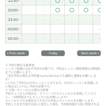
〇
〇
〇
〇
22:30~
-
-
海南天气很好，人也不多，海滩很漂亮，玩得很开
〇
〇
〇
〇
心。
( 女性 )
23:00~
-
-
23:30~
-
-
-
-
-
-
我分不清什么样的词是很复杂的。
( 女性 )
00:00~
-
-
-
-
-
-
下次见!
( 女性 )
00:30~
-
-
-
-
-
-
谢谢你一直以来倾听我的心声
( 40代 男性 )
Prev week
Today
Next week
是啊，我也喜欢广东菜，因为广东菜的味道比较清
予約の際の注意事項
淡。
( 女性 )
レッスン受講には必ず予約が必要です。予約はレッスン開始時間の3時間前
までにお願いします。
（当日予約の場合は予約後Teams/Wechatでも講師と連絡をお願いしま
す）
好!
( 女性 )
1コマのご予約は25分のレッスンとなります。50分のレッスンを受講した
い場合は2コマのご予約が必要です。
欠席／キャンセルの際の注意事
休假的时候觉得时间过得很快。
( 女性 )
予約キャンセルの場合は、マイページからキャンセルを申請してくださ
い。（3時間前までにキャンセルをお願いします）
キャンセルされる場合はできるだけ早めにキャンセルをお願いします。
予約したまま欠席が2回以上発生した場合、予約保有数が1回に制限される
好久不见了，下次也期待和你一起上课！
( 40代 女