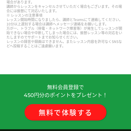
場合があります。
性 )
講師からレッスンをキャンセルさせていただく場合もございます。その場
合には振替にて対応いたします。
レッスンの注意事項
レッスン開始時間になりましたら、講師とTeamsにて連絡してください。
ありがとうございます 語彙力つけまっす
( 50代 男
10分以上遅刻する場合は講師へメッセージ連絡をお願いします。
万が一、トラブル（停電・ネットワーク障害等）が発生してレッスンが開
性 )
始できない場合や中断してしまった場合には、振替レッスン等の対応をい
たしますのでサポートまでお知らせください。
レッスンの録音や録画はできません。またレッスン内容を許可なくSNSな
好久不见、今天聊得很开心、谢谢老师。期待下次
どへ投稿することはご遠慮願います。
见!
( 男性 )
今天广州有点冷，我想吃火锅。
( 女性 )
非常感謝 下次見
( 40代 男性 )
無料会員登録で
円分のポイントをプレゼント！
450
いつも楽しく会話しています。こちらの話を色々覚
えてくれてありがとうございます！
( 40代 男性 )
無料
で
体験
する
老师也辛苦了！
( 女性 )