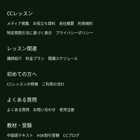
广州这个周末很暖和，不过根据天气预报明天会变
CCレッスン
冷。
( 女性 )
メディア掲載
お役立ち資料
会社概要
利用規約
今天广州的天气有点儿冷。
( 女性 )
特定商取引法に基づく表示
プライバシーポリシー
レッスン関連
这周有点凉快，不过周末气温会再升高。
( 女性 )
講師紹介
料金プラン
開講スケジュール
下次见!我喜欢读这样的作品(笑)
( 女性 )
初めての方へ
我又盲棋来了。
( 女性 )
CCレッスンの特徴
ご利用の流れ
よくある質問
广州的天气渐渐有秋天的感觉了。
( 女性 )
よくある質問
お問い合わせ
老师注册
没事!
( 女性 )
教材・受験
这部小说比较简单,但是有意思。
( 女性 )
中国語テキスト
HSK割引受験
CCブログ