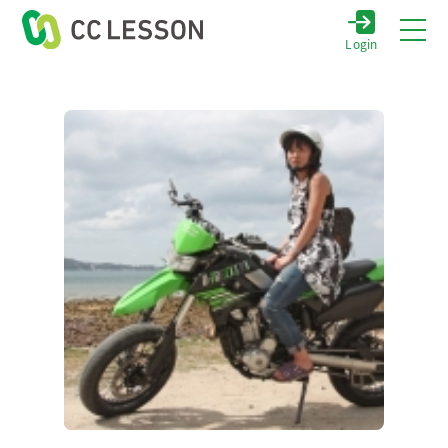
Login