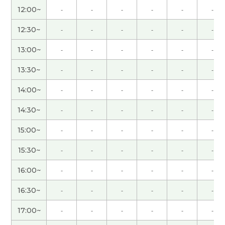
12:00~
-
-
-
-
-
-
愉快的交谈。 谢谢！
( 40代 男性 )
12:30~
-
-
-
-
-
-
我做的菜很简单，用不了三十分钟。哈哈
( 女性 )
13:00~
-
-
-
-
-
-
谢谢！！
( 女性 )
13:30~
-
-
-
-
-
-
14:00~
-
-
-
-
-
-
今天我也上班，时间和平日一样。
( 女性 )
14:30~
-
-
-
-
-
-
いつも楽しく話していただきありがとうございま
15:00~
-
-
-
-
-
-
す！
( 40代 男性 )
15:30~
-
-
-
-
-
-
我打算一直在家,因为我不喜欢去人太多的地方。
(
女性 )
16:00~
-
-
-
-
-
-
16:30~
-
-
-
-
-
-
还是你要参加义务活动吗?
( 女性 )
17:00~
-
-
-
-
-
-