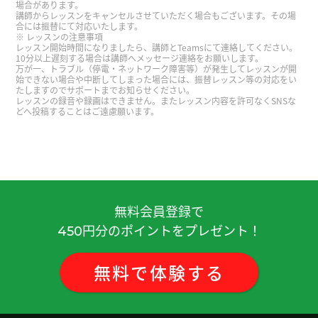
場合があります。
性 )
講師からレッスンをキャンセルさせていただく場合もございます。その場
合には振替にて対応いたします。
レッスンの注意事項
レッスン開始時間になりましたら、講師とTeamsにて連絡してください。
ありがとうございます 語彙力つけまっす
( 50代 男
10分以上遅刻する場合は講師へメッセージ連絡をお願いします。
万が一、トラブル（停電・ネットワーク障害等）が発生してレッスンが開
性 )
始できない場合や中断してしまった場合には、振替レッスン等の対応をい
たしますのでサポートまでお知らせください。
レッスンの録音や録画はできません。またレッスン内容を許可なくSNSな
好久不见、今天聊得很开心、谢谢老师。期待下次
どへ投稿することはご遠慮願います。
见!
( 男性 )
今天广州有点冷，我想吃火锅。
( 女性 )
非常感謝 下次見
( 40代 男性 )
無料会員登録で
円分のポイントをプレゼント！
450
いつも楽しく会話しています。こちらの話を色々覚
えてくれてありがとうございます！
( 40代 男性 )
無料
で
体験
する
老师也辛苦了！
( 女性 )