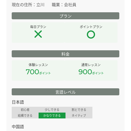
現在の住所：
立川
職業：
会社員
プラン
毎日プラン
ポイントプラン
料金
体験レッスン
通常レッスン
700
900
ポイント
ポイント
言語レベル
日本語
初心者
少しできる
割とできる
結構できる
かなりできる
ネイティブ
中国語