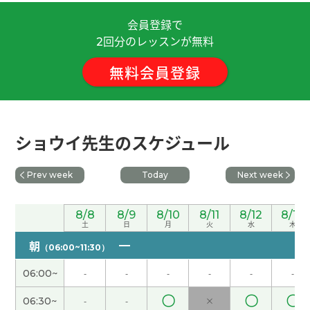
会員登録で
谢谢老师！我会努力学习的。
( 30代 女性 )
回分のレッスンが無料
2
無料会員登録
因为暑假的时候学生很多，所以我的工作很忙。我
秋天打算回国。
( 女性 )
谢谢您的鼓励！
( 40代 男性 )
ショウイ先生のスケジュール
我最喜欢吃酱油拉面，不过有时候也想吃味噌拉
Prev week
Today
Next week
面。
( 女性 )
您参加志愿者活动真了不起，我很敬佩您！
( 女性 )
8/8
8/9
8/10
8/11
8/12
8/13
土
日
月
火
水
木
朝
（06:00~11:30）
今天我休息。我在家一边看YouTube一边学中文。
(
女性 )
06:00~
-
-
-
-
-
-
〇
〇
〇
06:30~
-
-
×
好久不见、今天聊得很开心、谢谢老师。期待下次