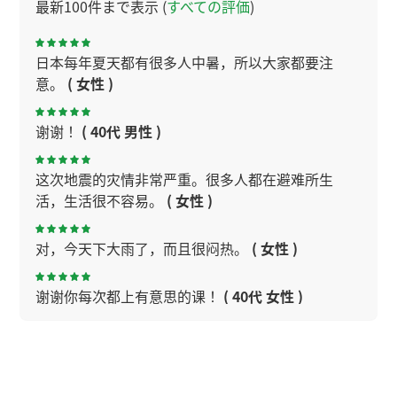
最新100件まで表示 (
すべての評価
)
日本每年夏天都有很多人中暑，所以大家都要注
意。
( 女性 )
谢谢！
( 40代 男性 )
这次地震的灾情非常严重。很多人都在避难所生
活，生活很不容易。
( 女性 )
对，今天下大雨了，而且很闷热。
( 女性 )
谢谢你每次都上有意思的课！
( 40代 女性 )
谢谢，今天理解了。下次见
( 40代 男性 )
今天广州很闷热，要注意身体。
( 女性 )