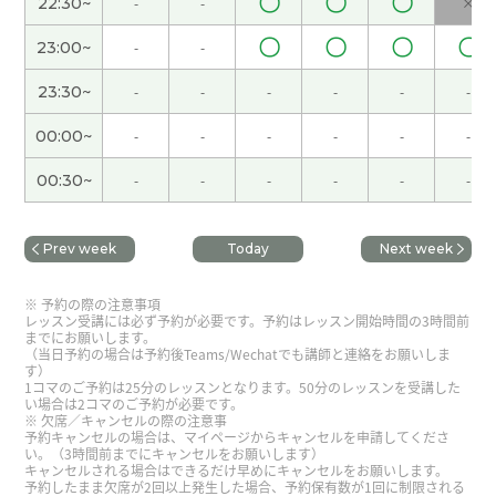
〇
〇
〇
22:30~
-
-
×
海南天气很好，人也不多，海滩很漂亮，玩得很开
〇
〇
〇
〇
心。
( 女性 )
23:00~
-
-
23:30~
-
-
-
-
-
-
我分不清什么样的词是很复杂的。
( 女性 )
00:00~
-
-
-
-
-
-
下次见!
( 女性 )
00:30~
-
-
-
-
-
-
谢谢你一直以来倾听我的心声
( 40代 男性 )
Prev week
Today
Next week
是啊，我也喜欢广东菜，因为广东菜的味道比较清
予約の際の注意事項
淡。
( 女性 )
レッスン受講には必ず予約が必要です。予約はレッスン開始時間の3時間前
までにお願いします。
（当日予約の場合は予約後Teams/Wechatでも講師と連絡をお願いしま
す）
好!
( 女性 )
1コマのご予約は25分のレッスンとなります。50分のレッスンを受講した
い場合は2コマのご予約が必要です。
欠席／キャンセルの際の注意事
休假的时候觉得时间过得很快。
( 女性 )
予約キャンセルの場合は、マイページからキャンセルを申請してくださ
い。（3時間前までにキャンセルをお願いします）
キャンセルされる場合はできるだけ早めにキャンセルをお願いします。
予約したまま欠席が2回以上発生した場合、予約保有数が1回に制限される
好久不见了，下次也期待和你一起上课！
( 40代 女