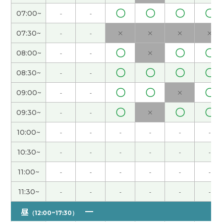
见!
( 男性 )
〇
〇
〇
〇
07:00~
-
-
07:30~
-
-
×
×
×
×
还好,没有以前那么忙了。
( 女性 )
〇
〇
〇
08:00~
-
-
×
端午节休息，但是还没有什么安排。如果没有安排
〇
〇
〇
〇
08:30~
-
-
的话，我打算在家好好休息。
( 女性 )
〇
〇
〇
09:00~
-
-
×
下次见!
( 女性 )
〇
〇
〇
09:30~
-
-
×
是啊。年纪越来越大，我觉得时间过得越来越快。
(
10:00~
-
-
-
-
-
-
女性 )
10:30~
-
-
-
-
-
-
今天谢谢你：）
( 40代 女性 )
11:00~
-
-
-
-
-
-
11:30~
-
-
-
-
-
-
外面非常热，但是我的办公室有点儿冷，因为空调
开得很大。
( 女性 )
昼
（12:00~17:30）