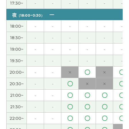
我也这么想。以前我节假日去旅游，太累了。
( 女性
17:30~
-
-
-
-
-
-
)
夜
（18:00~0:30）
因为黄金周我们学校有课，所以假期很短。我不能
18:00~
-
-
-
-
-
-
回国，很遗憾。
( 女性 )
18:30~
-
-
-
-
-
-
你参加什么样的义务活动?
( 女性 )
19:00~
-
-
-
-
-
-
我喜欢吃意大利菜，所以今天晚饭吃了萨莉亚的外
19:30~
-
-
-
-
-
-
卖。
( 女性 )
〇
〇
20:00~
-
-
×
×
大连还是很冷啊。 最近听说日本的樱花开得很漂
〇
〇
20:30~
-
-
×
×
亮。
( 女性 )
〇
〇
〇
〇
21:00~
-
-
我不j我不知道为什么,上次用不了Teams，可下课以
〇
〇
〇
〇
21:30~
-
-
后,我自己解决问题了。下次应该不会出问题的。
(
〇
〇
〇
〇
22:00~
-
-
女性 )