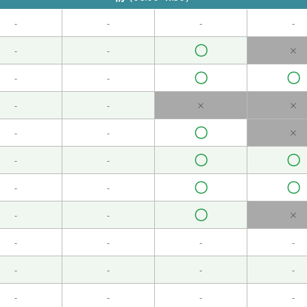
-
-
-
-
〇
安排的话，我打算在家好好休息。
( 女性 )
-
-
×
〇
〇
-
-
-
-
×
×
快。
( 女性 )
〇
-
-
×
〇
〇
-
-
〇
〇
-
-
空调开得很大。
( 女性 )
〇
-
-
×
-
-
-
-
-
-
-
-
 )
-
-
-
-