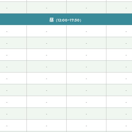
-
-
-
-
昼
（12:00~17:30）
-
-
-
-
います！
( 40代 男性 )
-
-
-
-
。
( 女性 )
-
-
-
-
-
-
-
-
-
-
-
-
 女性 )
-
-
-
-
不能回国，很遗憾。
( 女性 )
-
-
-
-
-
-
-
-
-
-
-
-
的外卖。
( 女性 )