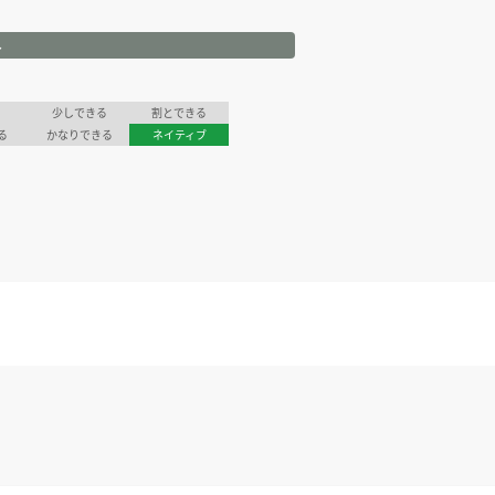
ル
少しできる
割とできる
る
かなりできる
ネイティブ