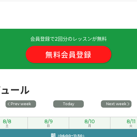
会員登録で
回分のレッスンが無料
2
。我秋天打算回国。
( 女性 )
無料会員登録
拉面。
( 女性 )
ジュール
女性 )
Prev week
Today
Next week
文。
( 女性 )
8/8
8/9
8/10
8/11
次见!
土
( 男性 )
日
月
火
朝
（06:00~11:30）