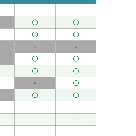
-
-
〇
〇
〇
〇
×
×
〇
〇
〇
〇
〇
×
〇
〇
-
-
-
-
-
-