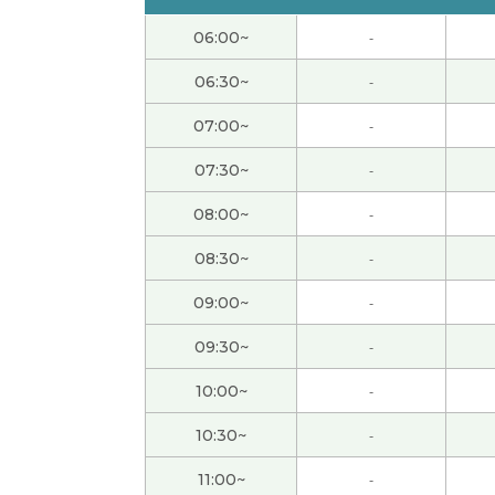
还好,没有以前那么忙了。
( 女性 )
06:00~
-
端午节休息，但是还没有什么安排。如果没有
06:30~
-
07:00~
-
下次见!
( 女性 )
07:30~
-
是啊。年纪越来越大，我觉得时间过得越来越
08:00~
-
08:30~
-
今天谢谢你：）
( 40代 女性 )
09:00~
-
外面非常热，但是我的办公室有点儿冷，因为
09:30~
-
愉快的交谈。 谢谢！
( 40代 男性 )
10:00~
-
10:30~
-
我做的菜很简单，用不了三十分钟。哈哈
( 女性
11:00~
-