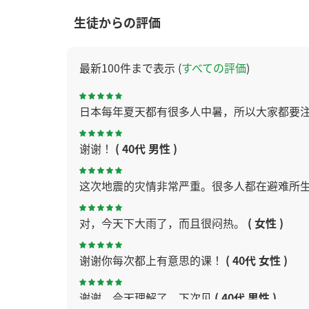
生徒からの評価
最新100件まで表示 (
すべての評価
)
日本每年夏天都有很多人中暑，所以大家都要
谢谢！
( 40代 男性 )
这次地震的灾情非常严重。很多人都在避难所
对，今天下大雨了，而且很闷热。
( 女性 )
谢谢你每次都上有意思的课！
( 40代 女性 )
谢谢，今天理解了。下次见
( 40代 男性 )