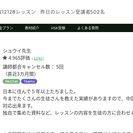
数
レッスン
昨日のレッスン受講者
名
12128
502
金プラン
教材紹介
HSK受験
よくある質問
ショウイ先生
4.965評価
(
12763
)
講師都合キャンセル数：
5回
（直近3カ月間）
WeChat
Teams
日本に住んで５年以上たちました。
今までたくさんの生徒さんを教えた実績がありますので、中
対応出来ます。
独自で集めた資料など、レッスンの内容を生徒の方に合わせ