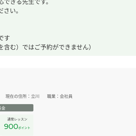
応できる先生です。
ださい。
です
を含む）ではご予約ができません）
現在の住所：
立川
職業：
会社員
料金
通常レッスン
900
ポイント