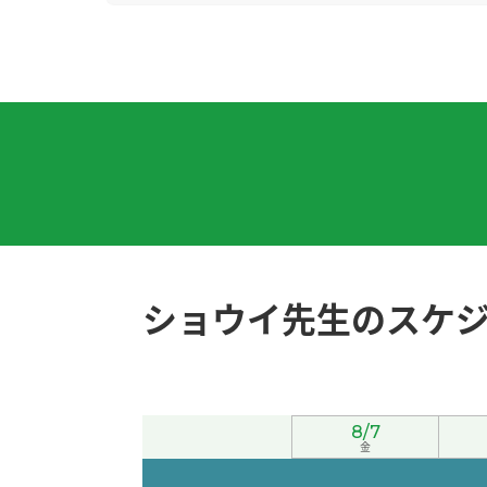
今天广州很闷热，要注意身体。
( 女性 )
谢谢老师！我会努力学习的。
( 30代 女性 )
因为暑假的时候学生很多，所以我的工作很忙
谢谢您的鼓励！
( 40代 男性 )
我最喜欢吃酱油拉面，不过有时候也想吃味噌
ショウイ先生のスケ
您参加志愿者活动真了不起，我很敬佩您！
( 
今天我休息。我在家一边看YouTube一边学中
8/7
好久不见、今天聊得很开心、谢谢老师。期待下
金