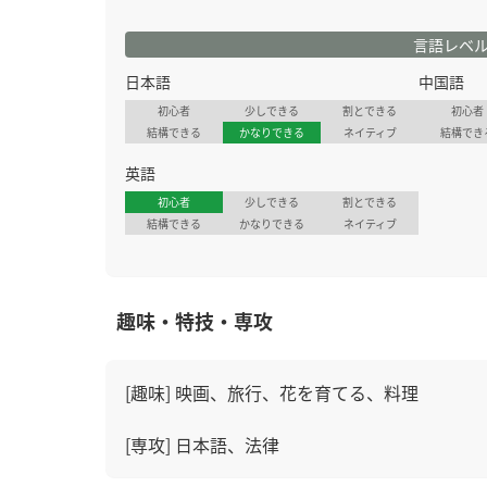
言語レベ
日本語
中国語
初心者
少しできる
割とできる
初心者
結構できる
かなりできる
ネイティブ
結構でき
英語
初心者
少しできる
割とできる
結構できる
かなりできる
ネイティブ
趣味・特技・専攻
[趣味] 映画、旅行、花を育てる、料理
[専攻] 日本語、法律