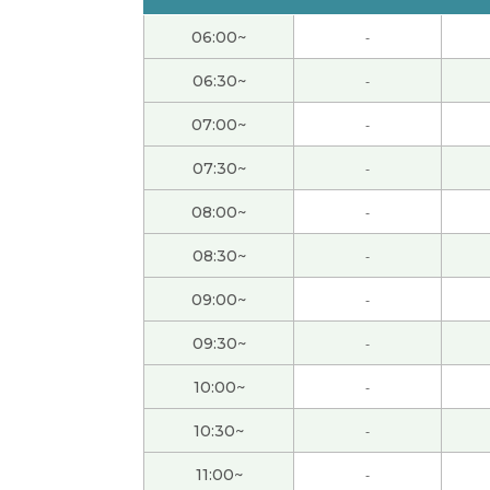
还好,没有以前那么忙了。
( 女性 )
06:00~
-
端午节休息，但是还没有什么安排。如果没有
06:30~
-
07:00~
-
下次见!
( 女性 )
07:30~
-
是啊。年纪越来越大，我觉得时间过得越来越
08:00~
-
08:30~
-
今天谢谢你：）
( 40代 女性 )
09:00~
-
外面非常热，但是我的办公室有点儿冷，因为
09:30~
-
愉快的交谈。 谢谢！
( 40代 男性 )
10:00~
-
10:30~
-
我做的菜很简单，用不了三十分钟。哈哈
( 女性
11:00~
-