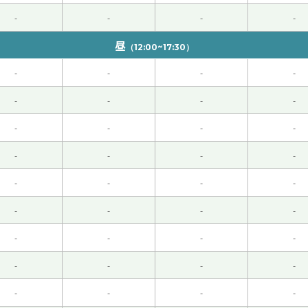
-
-
-
-
昼
（12:00~17:30）
-
-
-
-
います！
( 40代 男性 )
-
-
-
-
。
( 女性 )
-
-
-
-
-
-
-
-
-
-
-
-
 女性 )
-
-
-
-
不能回国，很遗憾。
( 女性 )
-
-
-
-
-
-
-
-
-
-
-
-
的外卖。
( 女性 )