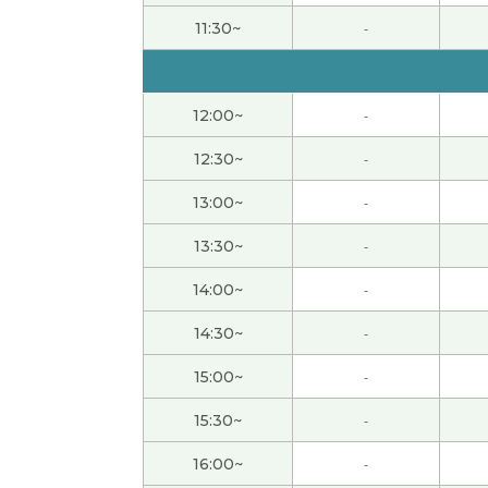
谢谢！！
( 女性 )
11:30~
-
今天我也上班，时间和平日一样。
( 女性 )
12:00~
-
いつも楽しく話していただきありがとうござ
12:30~
-
我打算一直在家,因为我不喜欢去人太多的地方
13:00~
-
还是你要参加义务活动吗?
( 女性 )
13:30~
-
14:00~
-
我也这么想。以前我节假日去旅游，太累了。
(
14:30~
-
因为黄金周我们学校有课，所以假期很短。我
15:00~
-
你参加什么样的义务活动?
( 女性 )
15:30~
-
16:00~
-
我喜欢吃意大利菜，所以今天晚饭吃了萨莉亚