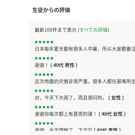
生徒からの評価
最新100件まで表示 (
すべての評価
)
日本每年夏天都有很多人中暑，所以大家都要
谢谢！
( 40代 男性 )
这次地震的灾情非常严重。很多人都在避难所
对，今天下大雨了，而且很闷热。
( 女性 )
谢谢你每次都上有意思的课！
( 40代 女性 )
谢谢，今天理解了。下次见
( 40代 男性 )