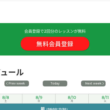
会員登録で
回分のレッスンが無料
2
。我秋天打算回国。
( 女性 )
無料会員登録
拉面。
( 女性 )
ジュール
女性 )
Prev week
Today
Next week
文。
( 女性 )
8/8
8/9
8/10
8/11
次见!
土
( 男性 )
日
月
火
朝
（06:00~11:30）