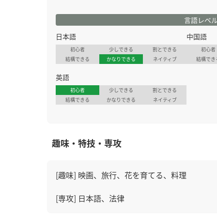
言語レベ
日本語
中国語
初心者
少しできる
割とできる
初心者
結構できる
かなりできる
ネイティブ
結構でき
英語
初心者
少しできる
割とできる
結構できる
かなりできる
ネイティブ
趣味・特技・専攻
[趣味] 映画、旅行、花を育てる、料理
[専攻] 日本語、法律