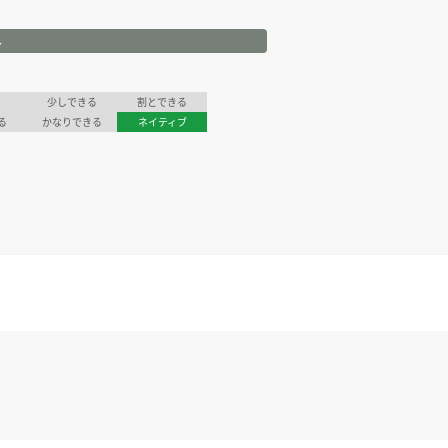
ル
少しできる
割とできる
る
かなりできる
ネイティブ