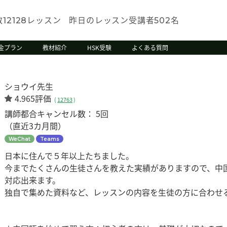
数
レッスン
昨日のレッスン受講者
名
12128
502
金プラン
教材紹介
HSK受験
よくある質問
ショウイ先生
4.965評価
(
12763
)
講師都合キャンセル数：
5回
（直近3カ月間）
WeChat
Teams
日本に住んで５年以上たちました。
今までたくさんの生徒さんを教えた実績がありますので、中
対応出来ます。
独自で集めた資料など、レッスンの内容を生徒の方に合わせ