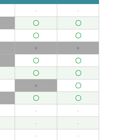
-
-
〇
〇
〇
〇
×
×
〇
〇
〇
〇
〇
×
〇
〇
-
-
-
-
-
-