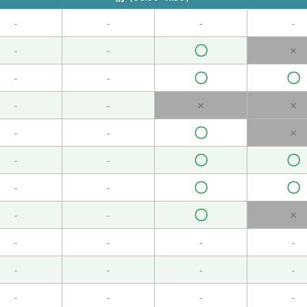
-
-
-
-
〇
安排的话，我打算在家好好休息。
( 女性 )
-
-
×
〇
〇
-
-
-
-
×
×
快。
( 女性 )
〇
-
-
×
〇
〇
-
-
〇
〇
-
-
空调开得很大。
( 女性 )
〇
-
-
×
-
-
-
-
-
-
-
-
 )
-
-
-
-