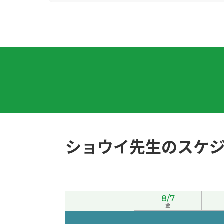
今天广州很闷热，要注意身体。
( 女性 )
谢谢老师！我会努力学习的。
( 30代 女性 )
因为暑假的时候学生很多，所以我的工作很忙
谢谢您的鼓励！
( 40代 男性 )
我最喜欢吃酱油拉面，不过有时候也想吃味噌
ショウイ先生のスケ
您参加志愿者活动真了不起，我很敬佩您！
( 
今天我休息。我在家一边看YouTube一边学中
8/7
好久不见、今天聊得很开心、谢谢老师。期待下
金