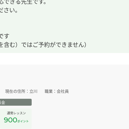
応できる先生です。
ださい。
です
を含む）ではご予約ができません）
現在の住所：
立川
職業：
会社員
料金
通常レッスン
900
ポイント