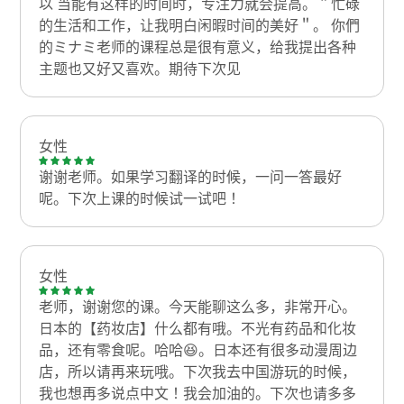
以 当能有这样的时间时，专注力就会提高。＂忙碌
的生活和工作，让我明白闲暇时间的美好＂。 你們
的ミナミ老师的课程总是很有意义，给我提出各种
主题也又好又喜欢。期待下次见
女性
谢谢老师。如果学习翻译的时候，一问一答最好
呢。下次上课的时候试一试吧！
女性
老师，谢谢您的课。今天能聊这么多，非常开心。
日本的【药妆店】什么都有哦。不光有药品和化妆
品，还有零食呢。哈哈😆。日本还有很多动漫周边
店，所以请再来玩哦。下次我去中国游玩的时候，
我也想再多说点中文！我会加油的。下次也请多多