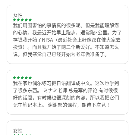
女性
我们周围害怕的事情真的很多呢。但是我能理解您
的心情。我最近开始早上跑步，通常跑3公里。为了
存钱我开始了NISA（最近社会上好像都在催大家去
投资）。而且我开始了两三个新爱好。不知道怎么
说，但我感觉自己已经开始为老年做准备了。
我在家也偶尔练习把日语翻译成中文。这次也学到
了很多东西。 ミナミ老师 总是写的评论 有时候很
好的话题，有时候也很深刻的內容，所以我把它们
记在笔记本上。 谢谢您的课程，期待下次見！
女性