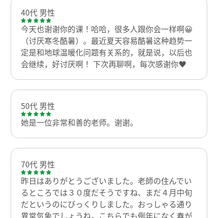
40代 男性
今天也谢谢你的课！哈哈，很多人跟你会一样啊😀
（讨厌寒冬酷暑）。最近夏天容易酷暑这种趋势一
定是和地球温暖化问题有关系的，就是说，以后也
会继续，好讨厌啊！ 下次再聊啊，每次感谢你♥
50代 男性
她是一位非常和善的老师。谢谢。
70代 男性
昨日はありがとうございました。老師の住んでい
るところでは３０度だそうですね、まだ４月中旬
だというのにびっくりしました。おっしゃる通り
異常気象でしょうね。こちらでも例年になく春が