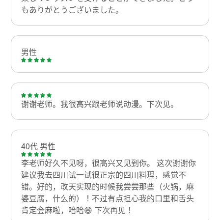
もありがとうございました。
男性
谢谢老师。我很高兴跟老师说动漫。下次见。
40代 男性
李老师好久不见呀，很高兴又见到你。 这次谢谢你
建议我去四川试一试很正宗的四川料理，感觉不
错。好的，改天实现的时候我尝尝那些（火锅，麻
婆豆腐，什么的）！不过有点担心我的口里和舌头
肯定会麻啦，哈哈😄 下次再见！