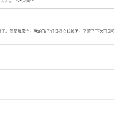
。哈哈哈。下次见面～
骗了。但是我没有。我的孩子们很担心钱被骗。辛苦了下次再见