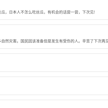
丝瓜，日本人不怎么吃丝瓜，有机会的话尝一尝，下次见!
多自然灾害。国民因该准备但是发生有受伤的人。辛苦了下次再