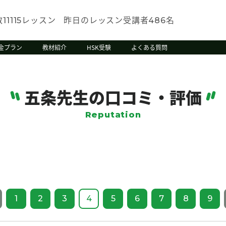
数
レッスン
昨日のレッスン受講者
名
11115
486
金プラン
教材紹介
HSK受験
よくある質問
五条先生の口コミ・評価
Reputation
1
2
3
4
5
6
7
8
9