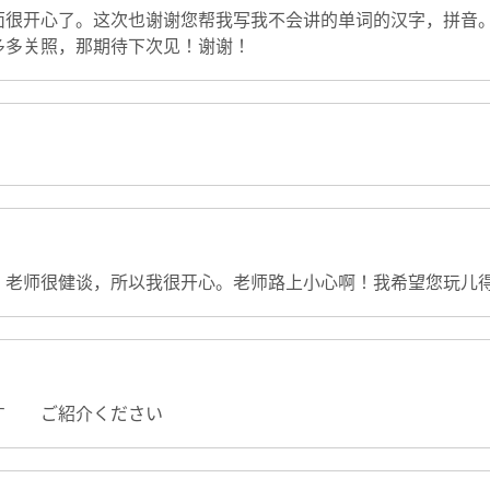
面很开心了。这次也谢谢您帮我写我不会讲的单词的汉字，拼音
多多关照，那期待下次见！谢谢！
。老师很健谈，所以我很开心。老师路上小心啊！我希望您玩儿
す ご紹介ください