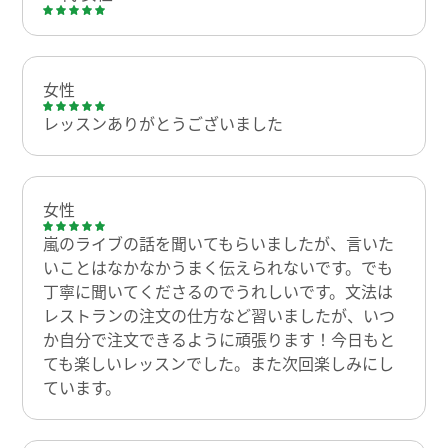
女性
レッスンありがとうございました
女性
嵐のライブの話を聞いてもらいましたが、言いた
いことはなかなかうまく伝えられないです。でも
丁寧に聞いてくださるのでうれしいです。文法は
レストランの注文の仕方など習いましたが、いつ
か自分で注文できるように頑張ります！今日もと
ても楽しいレッスンでした。また次回楽しみにし
ています。