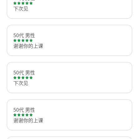
下次见
50代 男性
谢谢你的上课
50代 男性
下次见
50代 男性
谢谢你的上课