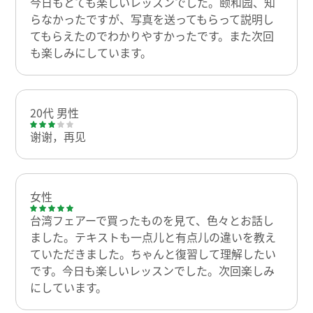
今日もとても楽しいレッスンでした。颐和园、知
らなかったですが、写真を送ってもらって説明し
てもらえたのでわかりやすかったです。また次回
も楽しみにしています。
20代 男性
谢谢，再见
女性
台湾フェアーで買ったものを見て、色々とお話し
ました。テキストも一点儿と有点儿の違いを教え
ていただきました。ちゃんと復習して理解したい
です。今日も楽しいレッスンでした。次回楽しみ
にしています。