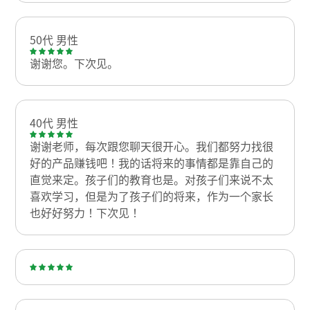
50代 男性
谢谢您。下次见。
40代 男性
谢谢老师，每次跟您聊天很开心。我们都努力找很
好的产品赚钱吧！我的话将来的事情都是靠自己的
直觉来定。孩子们的教育也是。对孩子们来说不太
喜欢学习，但是为了孩子们的将来，作为一个家长
也好好努力！下次见！