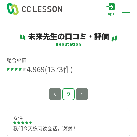
Login
未来先生の口コミ・評価
Reputation
総合評価
4.969
(1373件)
9
女性
我们今天练习读会话，谢谢！