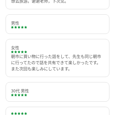
想去旅游。谢谢老师，下次见。
男性
女性
朝市に買い物に行った話をして、先生も同じ朝市
に行ってたので話を共有できて楽しかったです。
また次回も楽しみにしています。
30代 男性