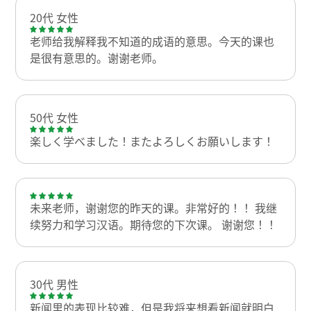
20代 女性
老师给我解释我不知道的成语的意思。今天的课也
是很有意思的。谢谢老师。
50代 女性
楽しく学べました！またよろしくお願いします！
未来老师，谢谢您的昨天的课。非常好的！！ 我继
续努力和学习汉语。期待您的下次课。 谢谢您！！
30代 男性
新闻里的表现比较难，但是我将来想看新闻就明白