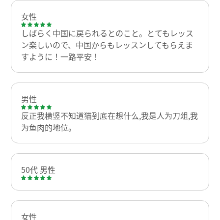
女性
しばらく中国に戻られるとのこと。とてもレッス
ン楽しいので、中国からもレッスンしてもらえま
すように！一路平安！
男性
反正我横竖不知道猫到底在想什么,我是人为刀俎,我
为鱼肉的地位。
50代 男性
女性