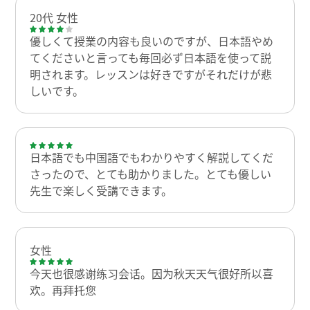
20代 女性
優しくて授業の内容も良いのですが、日本語やめ
てくださいと言っても毎回必ず日本語を使って説
明されます。レッスンは好きですがそれだけが悲
しいです。
日本語でも中国語でもわかりやすく解説してくだ
さったので、とても助かりました。とても優しい
先生で楽しく受講できます。
女性
今天也很感谢练习会话。因为秋天天气很好所以喜
欢。再拜托您