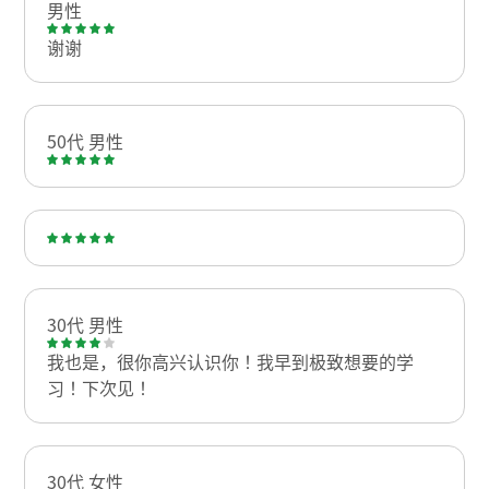
男性
谢谢
50代 男性
30代 男性
我也是，很你高兴认识你！我早到极致想要的学
习！下次见！
30代 女性