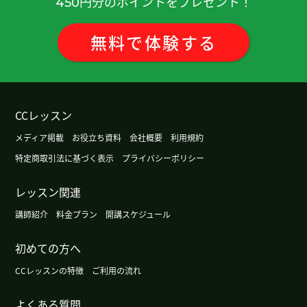
円分のポイントをプレゼント！
450
無料
で
体験
する
CCレッスン
メディア掲載
お役立ち資料
会社概要
利用規約
特定商取引法に基づく表示
プライバシーポリシー
レッスン関連
講師紹介
料金プラン
開講スケジュール
初めての方へ
CCレッスンの特徴
ご利用の流れ
よくある質問