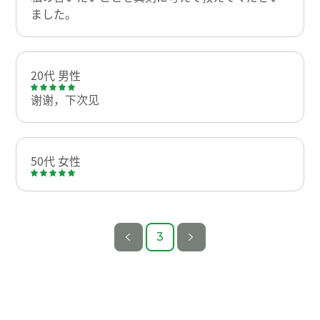
ました。
20代 男性
谢谢，下次见
50代 女性
3