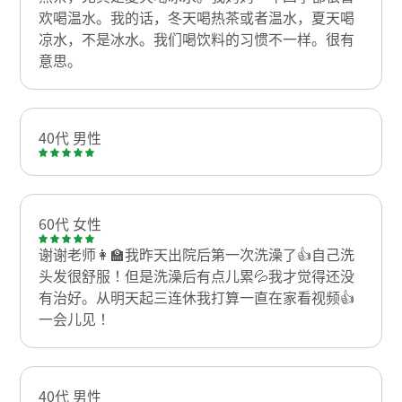
欢喝温水。我的话，冬天喝热茶或者温水，夏天喝
凉水，不是冰水。我们喝饮料的习惯不一样。很有
意思。
40代 男性
60代 女性
谢谢老师👩‍🏫我昨天出院后第一次洗澡了👍自己洗
头发很舒服！但是洗澡后有点儿累💦我才觉得还没
有治好。从明天起三连休我打算一直在家看视频👍
一会儿见！
40代 男性