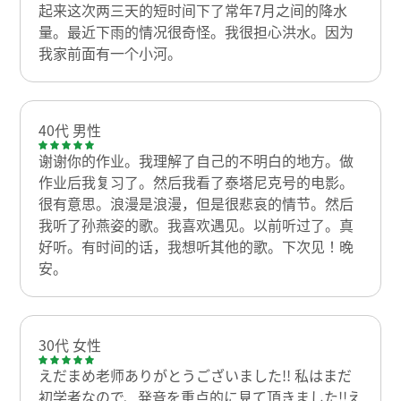
起来这次两三天的短时间下了常年7月之间的降水
量。最近下雨的情况很奇怪。我很担心洪水。因为
我家前面有一个小河。
40代 男性
谢谢你的作业。我理解了自己的不明白的地方。做
作业后我复习了。然后我看了泰塔尼克号的电影。
很有意思。浪漫是浪漫，但是很悲哀的情节。然后
我听了孙燕姿的歌。我喜欢遇见。以前听过了。真
好听。有时间的话，我想听其他的歌。下次见！晚
安。
30代 女性
えだまめ老师ありがとうございました!! 私はまだ
初学者なので、発音を重点的に見て頂きました!!え