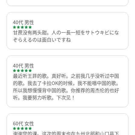
40代 男性
甘蔗没有两头甜。人の一長一短をサトウキビにな
ぞらえるのは面白いですね
40代 男性
最近听王菲的歌。真好听。之前我几乎没听过中国
的歌。我去了卡拉OK的时候，我不能唱中国的歌。
所以我想慢慢背中国的歌。你推荐的周杰伦的也好
听。我要努力听歌。下次见！
60代 女性
谢谢您的课。这次的周末也在九州北部和山口县下