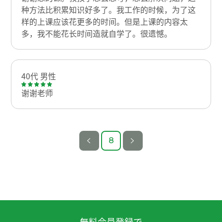
种方法比积累知识好多了。我工作的时候，为了这
样的上课应该花更多的时间。但是上课的内容太
多，我不能花长时间造就自学了。很遗憾。
40代 男性
谢谢老师
8
無料会員登録で