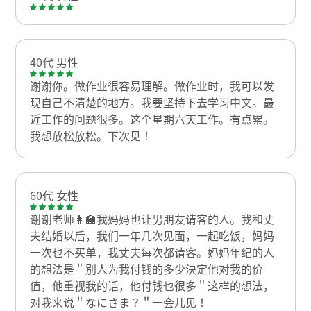
40代 男性
谢谢你。做作业很容易理解。做作业时，我可以发
现自己不清楚的地方。我要坚持下去学习中文。最
近工作的问题很多。这个星期六天工作。有点累。
我想放松放松。下次见！
60代 女性
谢谢老师👩‍🏫我妈妈也让男朋友请客的人。我和丈
夫结婚以后，我们一年几次见面，一起吃饭，妈妈
一次也不买单，我丈夫每次都请客。妈妈年纪的人
的想法是＂別人为我付钱的多少決定他对我的价
值，他重视我的话，他付钱也很多＂这样的想法，
对我来说＂なにさま？＂一会儿见！