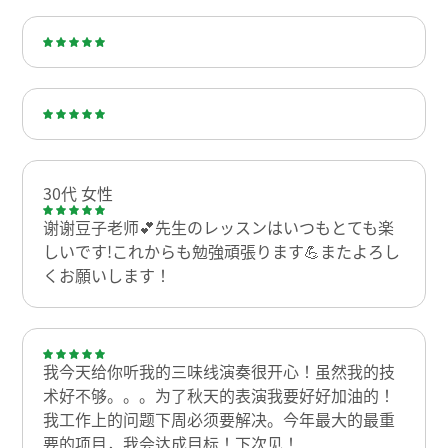
30代 女性
谢谢豆子老师💕先生のレッスンはいつもとても楽
しいです!これからも勉強頑張ります💪またよろし
くお願いします！
我今天给你听我的三味线演奏很开心！虽然我的技
术好不够。。。为了秋天的表演我要好好加油的！
我工作上的问题下周必须要解决。今年最大的最重
要的项目，我会达成目标！下次见！