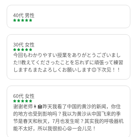
40代 男性
30代 女性
今回もわかりやすい授業をありがとうございまし
た!!教えてくださったことを忘れずに頑張って練習
します💪またよろしくお願いします😊下次见！！
60代 女性
谢谢老师👩‍🏫昨天我看了中国的黄沙的新闻，你住
的地方也受到影响吗？我以为黄沙从中国飞来的季
节是春天和秋天，7月也发生呢？其实我的呼吸器机
能不太好，所以我很担心😫一会儿见！