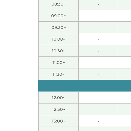
08:30~
-
今日もレッスンをしていただきありがとうご
らないことがたくさん出てくるので、たくさ
09:00~
-
09:30~
-
好久不见，谢谢上课。我觉得福冈的食物什么
10:00~
-
先生、今日もありがとうございました。今日は
10:30~
-
教えてもらいました。いつもわかりやすいで
11:00~
-
謝謝！
( 40代 女性 )
11:30~
-
謝謝！
( 40代 女性 )
12:00~
-
謝謝！
( 40代 女性 )
12:30~
-
真是好久不见了。 我很高兴能再次见到老师。
13:00~
-
今日も先生とフリートークできて楽しかった