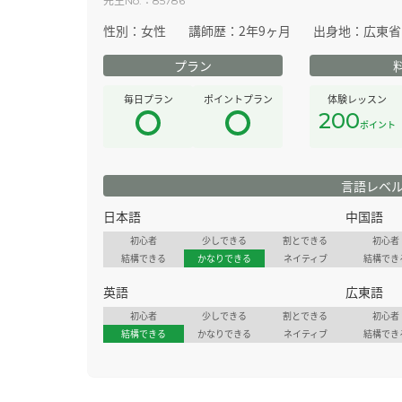
No.
85786
性別：
女性
講師歴：
2年9ヶ月
出身地：
広東省
プラン
毎日プラン
ポイントプラン
体験レッスン
200
ポイント
言語レベ
日本語
中国語
初心者
少しできる
割とできる
初心者
結構できる
かなりできる
ネイティブ
結構でき
英語
広東語
初心者
少しできる
割とできる
初心者
結構できる
かなりできる
ネイティブ
結構でき