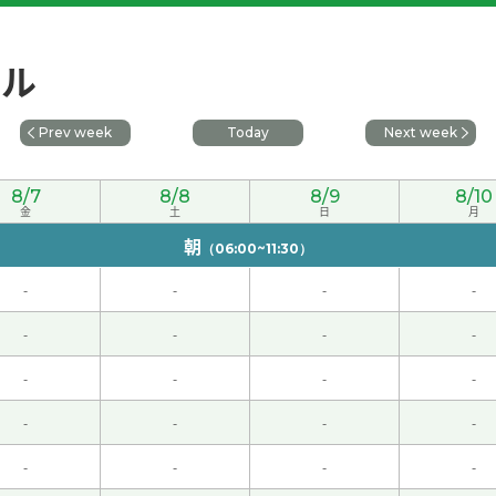
ール
Prev week
Today
Next week
8/7
8/8
8/9
8/10
金
土
日
月
朝
（06:00~11:30）
我去旅行的时候经常一个人去。 一个人更放松，计划也可以自己
-
-
-
-
-
-
-
-
上很有趣能听到旅行的故事。 老师去过日本各种各样的地方，所
-
-
-
-
-
-
-
-
-
-
-
-