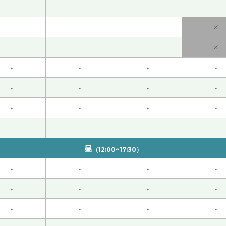
-
-
-
-
ざいました。先生とのレッスンをお休みしている間も勉強を毎
ん質問しようと思います。また明日からよろしくお願いします
-
-
-
×
-
-
-
×
都好吃。生活环境也不错，交通方便，我欢迎来你九州旅游！下
-
-
-
-
先生とHSK４級のテキストをやりました。語句の並べ替え問
-
-
-
-
す。ありがとうございます。来週もよろしくおねがいします。
(
-
-
-
-
-
-
-
-
昼
（12:00~17:30）
-
-
-
-
-
-
-
-
 这节课也很有意思，谢谢您。 请再聊吧！
( 50代 男性 )
-
-
-
-
です。長沙ぜひ行ってみたいですね。中国の水は相変わらず安い