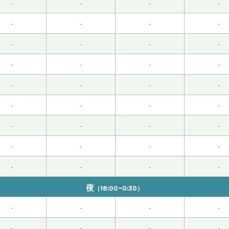
-
-
-
-
-
-
-
-
思 期待下次再见！
-
-
-
-
のレッスンを３００回くらいして、ようやく汉语会法301の
-
-
-
-
悔して、下巻に入ったときは最後のページを見て、とてもできそ
たことが信じられない。根気よく先生が教えてくれたおかげで
-
-
-
-
くお願いします。
( 40代 女性 )
-
-
-
-
继续加油！
-
-
-
-
很开心！下次再见！！
-
-
-
-
-
-
-
-
夜
（18:00~0:30）
-
-
-
-
-
-
-
-