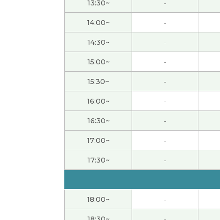
13:30~
-
14:00~
-
很高兴认识老师 老师分享给我的话题都很有意
14:30~
-
先生、今日もありがとうございました。先生と
15:00~
-
たとき、難しそうだったので買ったことを後
コツコツやっていたら終わりました。終わっ
15:30~
-
たところをやり直します。明日からもよろし
16:00~
-
多谢老师！！今天的文章，虽然有点难，不过
16:30~
-
多谢老师！！好久不见了，能够上您的课，我
17:00~
-
17:30~
-
謝謝！
( 40代 女性 )
謝謝！
( 40代 女性 )
18:00~
-
18:30~
-