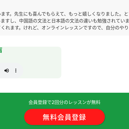
います。先生にも喜んでもらえて、もっと嬉しくなりました。と
いますし、中国語の文法と日本語の文法の違いも勉強されていま
てくれます。けれど、オンラインレッスンですので、自分のや
？
( 40代 女性 )
声
らはなすことができなかった。そのうえで、あまり興味のない
きました。CCレッスンを始めてから１年と１０か月、先生との
私に根気強く教えてくれる先生のお力のおかげです。とても真
らもよろしくお願いします。
( 40代 女性 )
会員登録で
回分のレッスンが無料
2
次见！
無料会員登録
帮助！希望您再帮我修改。以后也请多多关照＾＾