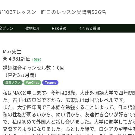
数
レッスン
昨日のレッスン受講者
名
11037
526
金プラン
教材紹介
HSK受験
よくある質問
Max先生
4.981評価
(
589
)
講師都合キャンセル数：
0回
（直近3カ月間）
毎日プラン
WeChat
Teams
私はMAXと申します。今年は28歳、大連外国語大学で四年
た。古里は広東省ですから、広東語は母国語レベルです。
また、大学四年間で日本語を勉強することによって、日本語
私の性格が明るいから、幼い頃から、友達付き合いが好きで
で、私は初めて外国人と話し合いました。大学に進学してか
交際するようになりました。ふとした縁で、ロシアの留学生