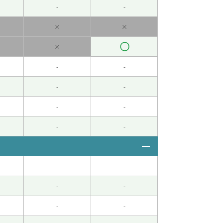
-
-
日していました。一人で勉強していると、わか
。
( 40代 女性 )
×
×
〇
×
次见。
( 40代 男性 )
-
-
題のやり方が分からなかったので、そのコツを
-
-
 40代 女性 )
-
-
-
-
-
-
-
-
-
-
んですね。またお話しましょー！