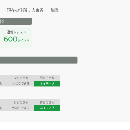
現在の住所：
広東省
職業：
料金
通常レッスン
600
ポイント
ル
少しできる
割とできる
る
かなりできる
ネイティブ
少しできる
割とできる
る
かなりできる
ネイティブ