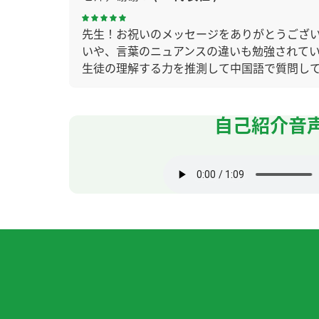
先生！お祝いのメッセージをありがとうござ
いや、言葉のニュアンスの違いも勉強されて
生徒の理解する力を推測して中国語で質問し
ケーションはできないのではないでしょうか
自己紹介音
先生が話している時間が長くあまりこちらか
先生のおかげでHSK４級に合格することがで
来るなんて信じられないです。何度も間違える
中国語で話せるようになりたいです。これか
每次都对我很有帮助。非常感谢您！
我精神饱满。现在的生活很满意。谢谢您，下
老师的每一条建议都非常准确，对我来说很有