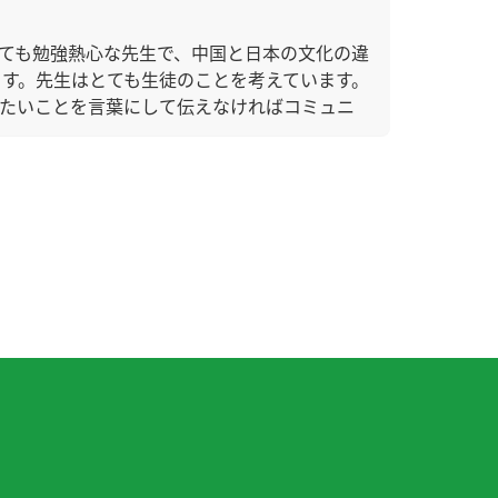
ても勉強熱心な先生で、中国と日本の文化の違
す。先生はとても生徒のことを考えています。
りたいことを言葉にして伝えなければコミュニ
話題を続けられた。
レッスンはもうすぐ４００回です。こんな日が
面目で、いつも熱心な先生です。先生ともっと