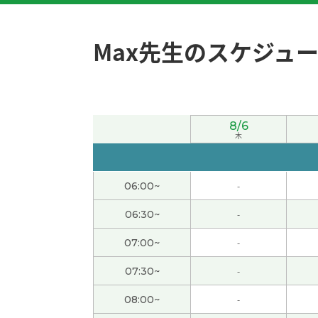
謝謝，老师
( 40代 女性 )
Max先生のスケジュ
謝謝，老师
( 40代 女性 )
謝謝，老师
( 40代 女性 )
8/6
木
謝謝老師，下次見！
谢谢老师，这节课也很有意思。 我也这么想，
06:00~
-
和老师再聊，下次再见。
( 50代 男性 )
06:30~
-
谢谢老师，我很高兴能和您一起聊天。 这节课
07:00~
-
见。
( 50代 男性 )
07:30~
-
謝謝！
( 40代 女性 )
08:00~
-