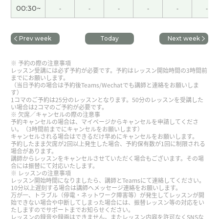
00:30~
-
-
-
-
-
-
先生、今日もありがとうございました。先生との
レッスンを３００回くらいして、ようやく汉语会法
Prev week
Today
Next week
301の上下の２冊が終わりました。このテキストを
買ったとき、難しそうだったので買ったことを後悔
予約の際の注意事項
して、下巻に入ったときは最後のページを見て、と
レッスン受講には必ず予約が必要です。予約はレッスン開始時間の3時間前
てもできそうにないと落ち込んでいましたが、先生
までにお願いします。
（当日予約の場合は予約後Teams/Wechatでも講師と連絡をお願いしま
と毎日コツコツやっていたら終わりました。終わっ
す）
たことが信じられない。根気よく先生が教えてくれ
1コマのご予約は25分のレッスンとなります。50分のレッスンを受講した
い場合は2コマのご予約が必要です。
たおかげです。明日からはもう一度始めから復習し
欠席／キャンセルの際の注意事
予約キャンセルの場合は、マイページからキャンセルを申請してくださ
て忘れたところをやり直します。明日からもよろし
い。（3時間前までにキャンセルをお願いします）
くお願いします。
( 40代 女性 )
キャンセルされる場合はできるだけ早めにキャンセルをお願いします。
予約したまま欠席が2回以上発生した場合、予約保有数が1回に制限される
場合があります。
講師からレッスンをキャンセルさせていただく場合もございます。その場
多谢老师！！今天的文章，虽然有点难，不过继续
合には振替にて対応いたします。
加油！
レッスンの注意事項
レッスン開始時間になりましたら、講師とTeamsにて連絡してください。
10分以上遅刻する場合は講師へメッセージ連絡をお願いします。
万が一、トラブル（停電・ネットワーク障害等）が発生してレッスンが開
多谢老师！！好久不见了，能够上您的课，我很开
始できない場合や中断してしまった場合には、振替レッスン等の対応をい
たしますのでサポートまでお知らせください。
心！下次再见！！
レッスンの録音や録画はできません。またレッスン内容を許可なくSNSな