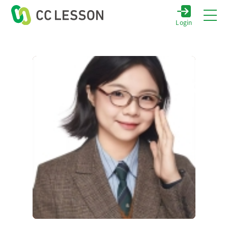
Login