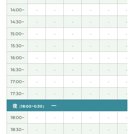
謝謝！
( 40代 女性 )
14:00~
-
-
-
-
-
-
今日もレッスンをしていただきありがとうござい
14:30~
-
-
-
-
-
-
ました。先生とのレッスンをお休みしている間も
勉強を毎日していました。一人で勉強していると、
15:00~
-
-
-
-
-
-
わからないことがたくさん出てくるので、たくさん
15:30~
-
-
-
-
-
-
質問しようと思います。また明日からよろしくお願
いします。
( 40代 女性 )
16:00~
-
-
-
-
-
-
16:30~
-
-
-
-
-
-
好久不见，谢谢上课。我觉得福冈的食物什么都好
吃。生活环境也不错，交通方便，我欢迎来你九州
17:00~
-
-
-
-
-
-
旅游！下次见。
( 40代 男性 )
17:30~
-
-
-
-
-
-
先生、今日もありがとうございました。今日は先
夜
（18:00~0:30）
生とHSK４級のテキストをやりました。語句の並
べ替え問題のやり方が分からなかったので、そのコ
18:00~
-
-
-
-
-
-
ツを教えてもらいました。いつもわかりやすいで
18:30~
-
-
-
-
-
-
す。ありがとうございます。来週もよろしくおねが