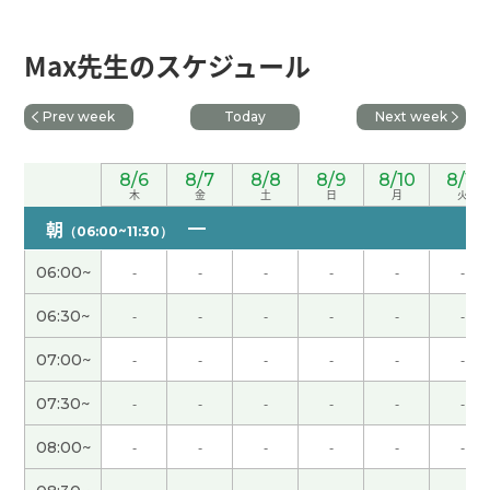
先生のおかげでHSK４級に合格することができま
した。CCレッスンを始めてから１年と１０か月、
Max先生のスケジュール
先生とのレッスンはもうすぐ４００回です。こんな
日が来るなんて信じられないです。何度も間違える
私に根気強く教えてくれる先生のお力のおかげで
Prev week
Today
Next week
す。とても真面目で、いつも熱心な先生です。先生
ともっと中国語で話せるようになりたいです。これ
8/6
8/7
8/8
8/9
8/10
8/11
からもよろしくお願いします。
( 40代 女性 )
木
金
土
日
月
火
朝
（06:00~11:30）
每次都对我很有帮助。非常感谢您！
06:00~
-
-
-
-
-
-
我精神饱满。现在的生活很满意。谢谢您，下次
06:30~
-
-
-
-
-
-
见！
07:00~
-
-
-
-
-
-
老师的每一条建议都非常准确，对我来说很有帮
07:30~
-
-
-
-
-
-
助！希望您再帮我修改。以后也请多多关照＾＾
08:00~
-
-
-
-
-
-
謝謝，老师
( 40代 女性 )