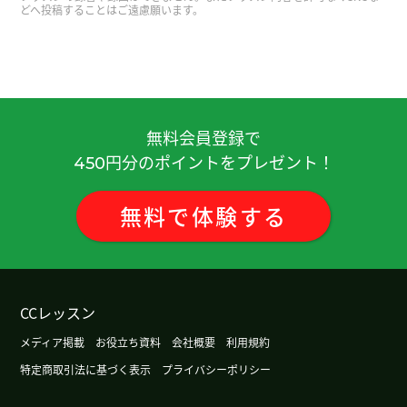
どへ投稿することはご遠慮願います。
謝謝！
( 40代 女性 )
謝謝！
( 40代 女性 )
謝謝！
( 40代 女性 )
無料会員登録で
円分のポイントをプレゼント！
450
謝謝！
( 40代 女性 )
無料
で
体験
する
謝謝！
( 40代 女性 )
謝謝！
( 40代 女性 )
CCレッスン
先生、いつもありがとうございます。無事HSK３級
メディア掲載
お役立ち資料
会社概要
利用規約
に合格することができました。しかも、読み取り
特定商取引法に基づく表示
プライバシーポリシー
問題は満点でした。先生と一緒にテキストを勉強
したおかげです。この１年半で読む力が付いたと感