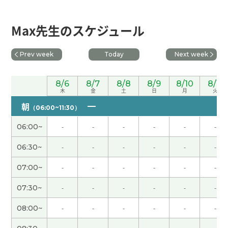
先生のおかげでHSK４級に合格することができま
した。CCレッスンを始めてから１年と１０か月、
Max先生のスケジュール
先生とのレッスンはもうすぐ４００回です。こんな
日が来るなんて信じられないです。何度も間違える
私に根気強く教えてくれる先生のお力のおかげで
Prev week
Today
Next week
す。とても真面目で、いつも熱心な先生です。先生
ともっと中国語で話せるようになりたいです。これ
8/6
8/7
8/8
8/9
8/10
8/11
からもよろしくお願いします。
( 40代 女性 )
木
金
土
日
月
火
朝
（06:00~11:30）
每次都对我很有帮助。非常感谢您！
06:00~
-
-
-
-
-
-
我精神饱满。现在的生活很满意。谢谢您，下次
06:30~
-
-
-
-
-
-
见！
07:00~
-
-
-
-
-
-
老师的每一条建议都非常准确，对我来说很有帮
07:30~
-
-
-
-
-
-
助！希望您再帮我修改。以后也请多多关照＾＾
08:00~
-
-
-
-
-
-
謝謝，老师
( 40代 女性 )