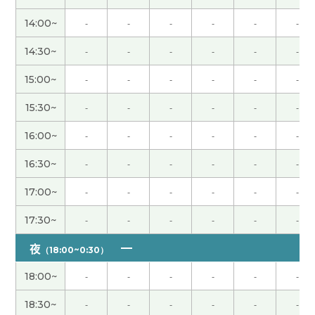
謝謝！
( 40代 女性 )
14:00~
-
-
-
-
-
-
今日もレッスンをしていただきありがとうござい
14:30~
-
-
-
-
-
-
ました。先生とのレッスンをお休みしている間も
勉強を毎日していました。一人で勉強していると、
15:00~
-
-
-
-
-
-
わからないことがたくさん出てくるので、たくさん
15:30~
-
-
-
-
-
-
質問しようと思います。また明日からよろしくお願
いします。
( 40代 女性 )
16:00~
-
-
-
-
-
-
16:30~
-
-
-
-
-
-
好久不见，谢谢上课。我觉得福冈的食物什么都好
吃。生活环境也不错，交通方便，我欢迎来你九州
17:00~
-
-
-
-
-
-
旅游！下次见。
( 40代 男性 )
17:30~
-
-
-
-
-
-
先生、今日もありがとうございました。今日は先
夜
（18:00~0:30）
生とHSK４級のテキストをやりました。語句の並
べ替え問題のやり方が分からなかったので、そのコ
18:00~
-
-
-
-
-
-
ツを教えてもらいました。いつもわかりやすいで
18:30~
-
-
-
-
-
-
す。ありがとうございます。来週もよろしくおねが