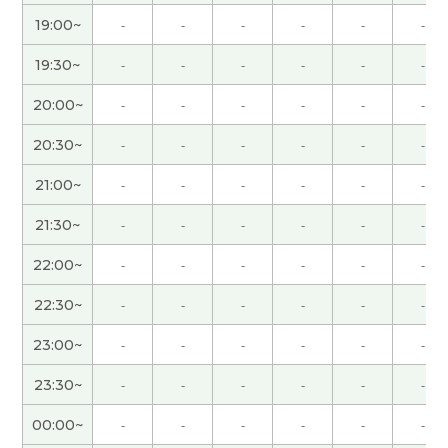
いします。
( 40代 女性 )
19:00~
-
-
-
-
-
-
謝謝！
( 40代 女性 )
19:30~
-
-
-
-
-
-
20:00~
-
-
-
-
-
-
謝謝！
( 40代 女性 )
20:30~
-
-
-
-
-
-
謝謝！
( 40代 女性 )
21:00~
-
-
-
-
-
-
21:30~
-
-
-
-
-
-
真是好久不见了。 我很高兴能再次见到老师。 这节
课也很有意思，谢谢您。 请再聊吧！
( 50代 男性 )
22:00~
-
-
-
-
-
-
今日も先生とフリートークできて楽しかったです。
22:30~
-
-
-
-
-
-
長沙ぜひ行ってみたいですね。中国の水は相変わら
23:00~
-
-
-
-
-
-
ず安いんですね。またお話しましょー！
23:30~
-
-
-
-
-
-
很高兴认识老师 老师分享给我的话题都很有意思 期
00:00~
-
-
-
-
-
-
待下次再见！