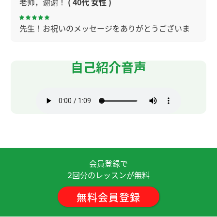
老师，谢谢！
( 40代 女性 )
先生！お祝いのメッセージをありがとうございま
す。先生にも喜んでもらえて、もっと嬉しくなりま
した。とても勉強熱心な先生で、中国と日本の文化
の違いや、言葉のニュアンスの違いも勉強されてい
自己紹介音声
ますし、中国語の文法と日本語の文法の違いも勉
強されています。先生はとても生徒のことを考えて
います。生徒の理解する力を推測して中国語で質問
してくれます。けれど、オンラインレッスンですの
で、自分のやりたいことを言葉にして伝えなければ
コミュニケーションはできないのではないでしょ
うか？
( 40代 女性 )
会員登録で
先生が話している時間が長くあまりこちらからは
回分のレッスンが無料
2
なすことができなかった。そのうえで、あまり興味
のない話題を続けられた。
無料会員登録