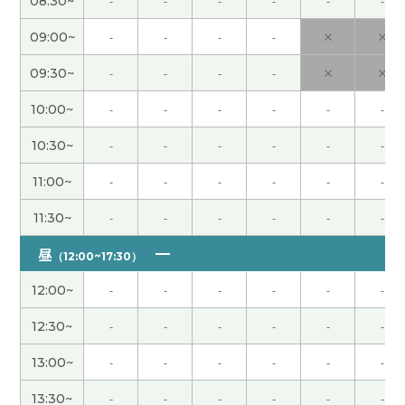
08:30~
-
-
-
-
-
-
09:00~
-
-
-
-
×
×
謝謝，老师
( 40代 女性 )
09:30~
-
-
-
-
×
×
謝謝，老师
( 40代 女性 )
10:00~
-
-
-
-
-
-
謝謝老師，下次見！
10:30~
-
-
-
-
-
-
11:00~
-
-
-
-
-
-
谢谢老师，这节课也很有意思。 我也这么想，我去
旅行的时候经常一个人去。 一个人更放松，计划也
11:30~
-
-
-
-
-
-
可以自己决定。 所以我很明白老师说的意思。 我期
待能和老师再聊，下次再见。
( 50代 男性 )
昼
（12:00~17:30）
12:00~
-
-
-
-
-
-
谢谢老师，我很高兴能和您一起聊天。 这节课上很
有趣能听到旅行的故事。 老师去过日本各种各样的
12:30~
-
-
-
-
-
-
地方，所以很了解日本的事情。 我很期待下节课，
13:00~
-
-
-
-
-
-
下次见。
( 50代 男性 )
13:30~
-
-
-
-
-
-