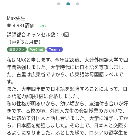
Max先生
4.981評価
(
589
)
講師都合キャンセル数：
0回
（直近3カ月間）
毎日プラン
WeChat
Teams
私はMAXと申します。今年は28歳、大連外国語大学で四
年間勉強しました。大学時代には日本語を専攻しまし
た。古里は広東省ですから、広東語は母国語レベルで
す。
また、大学四年間で日本語を勉強することによって、日
本語能力試験1級に合格しました。
私の性格が明るいから、幼い頃から、友達付き合いが好
きです。高校の頃、外国人先生の会話授業のおかげで、
私は初めて外国人と話し合いました。大学に進学してか
ら、日本語を勉強しました。その上で、日本人と交際す
るようになりました。ふとした縁で、ロシアの留学生を