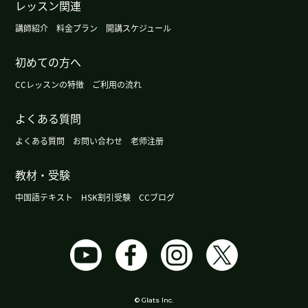
レッスン関連
じています。中国の生活ではスマホが普及している
ので、話すよりも読む力のほうが大切です。なの
講師紹介
料金プラン
開講スケジュール
で、中国での生活が快適になりました。しかし、ま
だ聴く力と話す力は足りません。アウトプットを
初めての方へ
多め勉強したいと思います。引き続き４級に向けて
CCレッスンの特徴
ご利用の流れ
勉強をしていきたいと思います。これからもよろし
くお願いします。
( 40代 女性 )
よくある質問
よくある質問
お問い合わせ
老师注册
謝謝！
( 40代 女性 )
教材・受験
謝謝！
( 40代 女性 )
中国語テキスト
HSK割引受験
CCブログ
HSK3級とHSKK初級の受験が終わりました。結果
はまだわかりませんが、先生と一緒に、１年と２
か月レッスンをした力を試すことができました。
HSKの受験の際には試験対策をしっかりしていた
だけて、感謝しています。細かいテクニックや、テ
ストへの気持ちの持ち方までご指導いただき、テス
© Glats Inc.