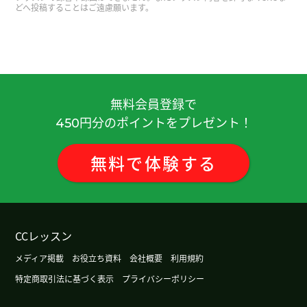
どへ投稿することはご遠慮願います。
謝謝！
( 40代 女性 )
謝謝！
( 40代 女性 )
謝謝！
( 40代 女性 )
無料会員登録で
円分のポイントをプレゼント！
450
謝謝！
( 40代 女性 )
無料
で
体験
する
謝謝！
( 40代 女性 )
謝謝！
( 40代 女性 )
CCレッスン
先生、いつもありがとうございます。無事HSK３級
メディア掲載
お役立ち資料
会社概要
利用規約
に合格することができました。しかも、読み取り
特定商取引法に基づく表示
プライバシーポリシー
問題は満点でした。先生と一緒にテキストを勉強
したおかげです。この１年半で読む力が付いたと感