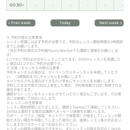
00:30~
-
-
-
-
-
-
先生、今日もありがとうございました。先生との
レッスンを３００回くらいして、ようやく汉语会法
Prev week
Today
Next week
301の上下の２冊が終わりました。このテキストを
買ったとき、難しそうだったので買ったことを後悔
予約の際の注意事項
して、下巻に入ったときは最後のページを見て、と
レッスン受講には必ず予約が必要です。予約はレッスン開始時間の3時間前
てもできそうにないと落ち込んでいましたが、先生
までにお願いします。
（当日予約の場合は予約後Teams/Wechatでも講師と連絡をお願いしま
と毎日コツコツやっていたら終わりました。終わっ
す）
たことが信じられない。根気よく先生が教えてくれ
1コマのご予約は25分のレッスンとなります。50分のレッスンを受講した
い場合は2コマのご予約が必要です。
たおかげです。明日からはもう一度始めから復習し
欠席／キャンセルの際の注意事
予約キャンセルの場合は、マイページからキャンセルを申請してくださ
て忘れたところをやり直します。明日からもよろし
い。（3時間前までにキャンセルをお願いします）
くお願いします。
( 40代 女性 )
キャンセルされる場合はできるだけ早めにキャンセルをお願いします。
予約したまま欠席が2回以上発生した場合、予約保有数が1回に制限される
場合があります。
講師からレッスンをキャンセルさせていただく場合もございます。その場
多谢老师！！今天的文章，虽然有点难，不过继续
合には振替にて対応いたします。
加油！
レッスンの注意事項
レッスン開始時間になりましたら、講師とTeamsにて連絡してください。
10分以上遅刻する場合は講師へメッセージ連絡をお願いします。
万が一、トラブル（停電・ネットワーク障害等）が発生してレッスンが開
多谢老师！！好久不见了，能够上您的课，我很开
始できない場合や中断してしまった場合には、振替レッスン等の対応をい
たしますのでサポートまでお知らせください。
心！下次再见！！
レッスンの録音や録画はできません。またレッスン内容を許可なくSNSな