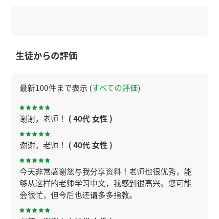
生徒からの評価
最新100件まで表示 (
すべての評価
)
谢谢，老师！
( 40代 女性 )
谢谢，老师！
( 40代 女性 )
今天非常感谢您与我分享资料！老师也很优秀，能
够从这样的老师学习中文，我感到很高兴。您可能
会很忙，但今后也还请多多指教。